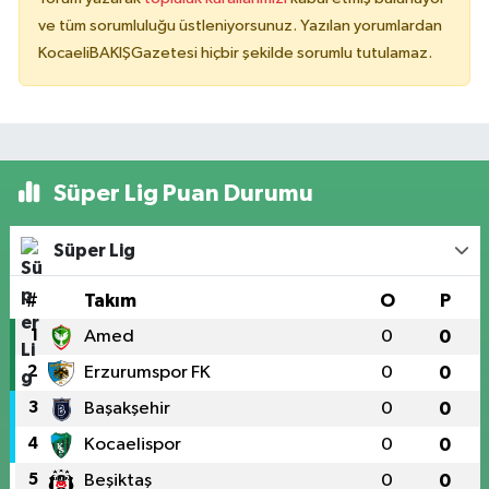
ve tüm sorumluluğu üstleniyorsunuz. Yazılan yorumlardan
KocaeliBAKIŞGazetesi hiçbir şekilde sorumlu tutulamaz.
Süper Lig Puan Durumu
Süper Lig
#
Takım
O
P
1
Amed
0
0
2
Erzurumspor FK
0
0
3
Başakşehir
0
0
4
Kocaelispor
0
0
5
Beşiktaş
0
0