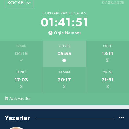
KOCAELİ
07.08.2026
SONRAKI VAKTE KALAN
01:41:50
Öğle Namazı
İMSAK
GÜNEŞ
ÖĞLE
04:15
05:55
13:11
İKINDI
AKŞAM
YATSI
17:03
20:17
21:51
Aylık Vakitler
Yazarlar