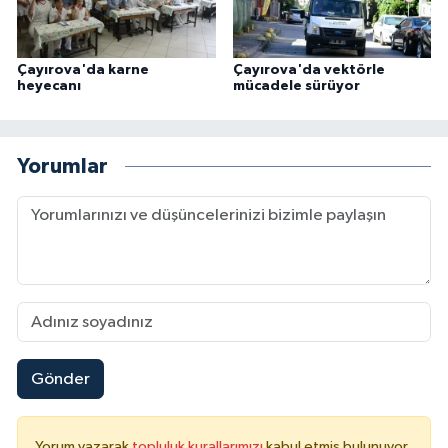
Çayırova'da karne
Çayırova'da vektörle
heyecanı
mücadele sürüyor
Yorumlar
Gönder
Yorum yazarak
topluluk kurallarımızı
kabul etmiş bulunuyor