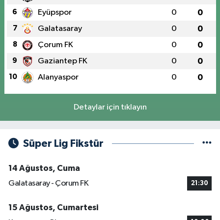
6
Eyüpspor
0
0
7
Galatasaray
0
0
8
Çorum FK
0
0
9
Gaziantep FK
0
0
10
Alanyaspor
0
0
Detaylar için tıklayın
Süper Lig Fikstür
14 Ağustos, Cuma
Galatasaray - Çorum FK
21:30
15 Ağustos, Cumartesi