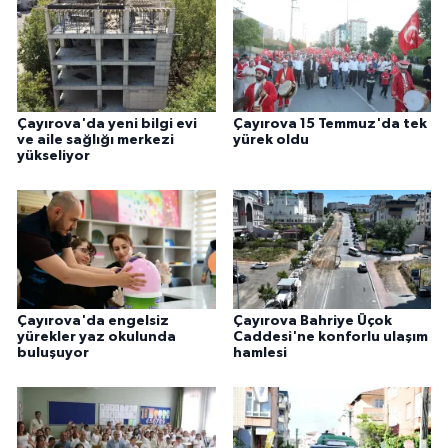
Çayırova'da yeni bilgi evi
Çayırova 15 Temmuz'da tek
ve aile sağlığı merkezi
yürek oldu
yükseliyor
Çayırova'da engelsiz
Çayırova Bahriye Üçok
yürekler yaz okulunda
Caddesi'ne konforlu ulaşım
buluşuyor
hamlesi