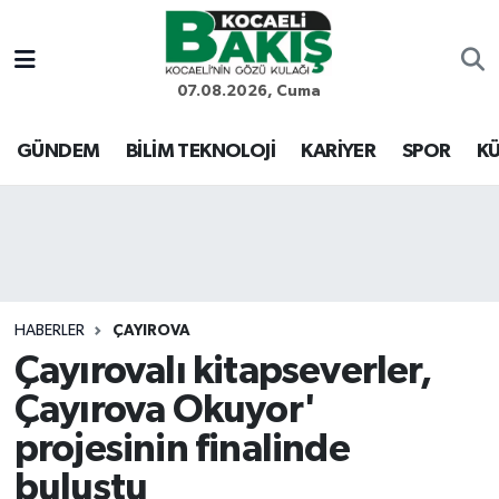
Kocaeli Nöbetçi Eczaneler
07.08.2026, Cuma
Kocaeli Hava Durumu
GÜNDEM
BİLİM TEKNOLOJİ
KARİYER
SPOR
KÜ
Kocaeli Trafik Yoğunluk Haritası
Süper Lig Puan Durumu ve Fikstür
Tüm Manşetler
HABERLER
ÇAYIROVA
Çayırovalı kitapseverler,
Son Dakika Haberleri
Çayırova Okuyor'
Haber Arşivi
projesinin finalinde
buluştu