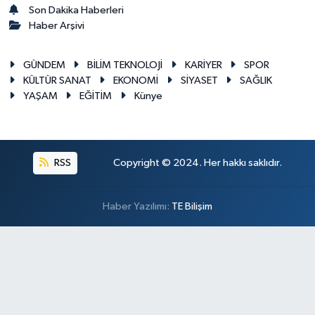
Son Dakika Haberleri
Haber Arşivi
GÜNDEM
BİLİM TEKNOLOJİ
KARİYER
SPOR
KÜLTÜR SANAT
EKONOMİ
SİYASET
SAĞLIK
YAŞAM
EĞİTİM
Künye
RSS
Copyright © 2024. Her hakkı saklıdır.
Haber Yazılımı:
TE Bilişim