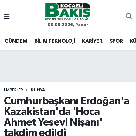
Kocaeli Nöbetçi Eczaneler
09.08.2026, Pazar
Kocaeli Hava Durumu
GÜNDEM
BİLİM TEKNOLOJİ
KARİYER
SPOR
KÜ
Kocaeli Trafik Yoğunluk Haritası
Süper Lig Puan Durumu ve Fikstür
Tüm Manşetler
HABERLER
DÜNYA
Cumhurbaşkanı Erdoğan'a
Son Dakika Haberleri
Kazakistan'da 'Hoca
Haber Arşivi
Ahmet Yesevi Nişanı'
takdim edildi