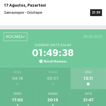
17 Ağustos, Pazartesi
Samsunspor - Göztepe
21:30
KOCAELİ
09.08.2026
SONRAKI VAKTE KALAN
01:49:37
İkindi Namazı
İMSAK
GÜNEŞ
ÖĞLE
04:18
05:57
13:11
İKINDI
AKŞAM
YATSI
17:02
20:15
21:47