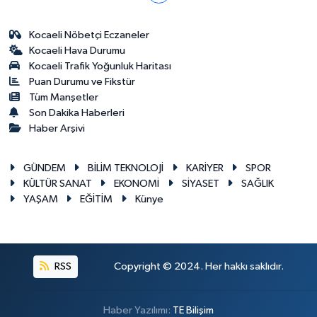
Kocaeli Nöbetçi Eczaneler
Kocaeli Hava Durumu
Kocaeli Trafik Yoğunluk Haritası
Puan Durumu ve Fikstür
Tüm Manşetler
Son Dakika Haberleri
Haber Arşivi
GÜNDEM
BİLİM TEKNOLOJİ
KARİYER
SPOR
KÜLTÜR SANAT
EKONOMİ
SİYASET
SAĞLIK
YAŞAM
EĞİTİM
Künye
RSS
Copyright © 2024. Her hakkı saklıdır.
Haber Yazılımı:
TE Bilişim