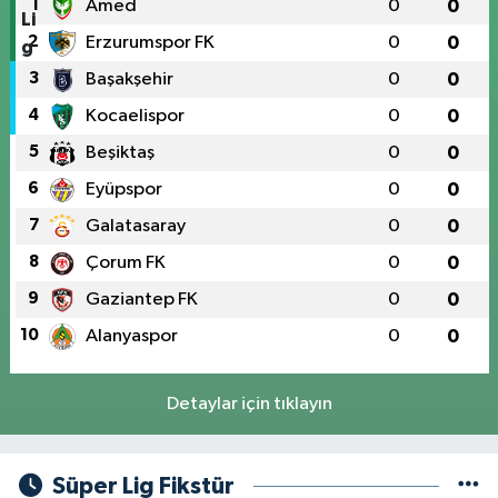
1
Amed
0
0
2
Erzurumspor FK
0
0
3
Başakşehir
0
0
4
Kocaelispor
0
0
5
Beşiktaş
0
0
6
Eyüpspor
0
0
7
Galatasaray
0
0
8
Çorum FK
0
0
9
Gaziantep FK
0
0
10
Alanyaspor
0
0
Detaylar için tıklayın
Süper Lig Fikstür