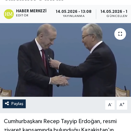
HABER MERKEZI
14.05.2026 - 13:08
14.05.2026 - 13
EDITÖR
YAYINLANMA
GÜNCELLEME
Paylaş
-
+
A
A
Cumhurbaşkanı Recep Tayyip Erdoğan, resmi
ziyaret kapsamında bulunduğu Kazakistan'ın