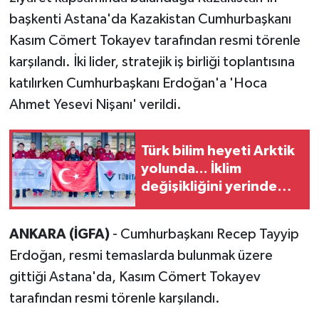
başkenti Astana'da Kazakistan Cumhurbaşkanı
Kasım Cömert Tokayev tarafından resmi törenle
karşılandı. İki lider, stratejik iş birliği toplantısına
katılırken Cumhurbaşkanı Erdoğan'a 'Hoca
Ahmet Yesevi Nişanı' verildi.
Türk bilim heyeti Arktik
yolunda... İklim
değişikliğini yerinde
inceleyecekler
ANKARA (İGFA)
- Cumhurbaşkanı Recep Tayyip
Erdoğan, resmi temaslarda bulunmak üzere
gittiği Astana'da, Kasım Cömert Tokayev
tarafından resmi törenle karşılandı.