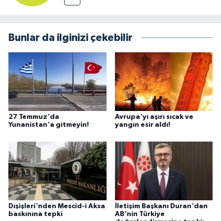
Bunlar da ilginizi çekebilir
27 Temmuz'da
Avrupa'yı aşırı sıcak ve
Yunanistan'a gitmeyin!
yangın esir aldı!
Dışişleri'nden Mescid-i Aksa
İletişim Başkanı Duran'dan
baskınına tepki
AB'nin Türkiye