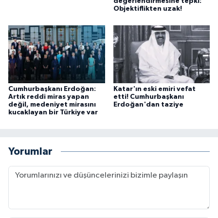
değerlendirmesine tepki:
Objektiflikten uzak!
Cumhurbaşkanı Erdoğan:
Katar'ın eski emiri vefat
Artık reddi miras yapan
etti! Cumhurbaşkanı
değil, medeniyet mirasını
Erdoğan'dan taziye
kucaklayan bir Türkiye var
Yorumlar