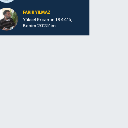
felaketin sessizliği
FAKİR YILMAZ
Yüksel Ercan'ın 1944'ü,
Benim 2025'im