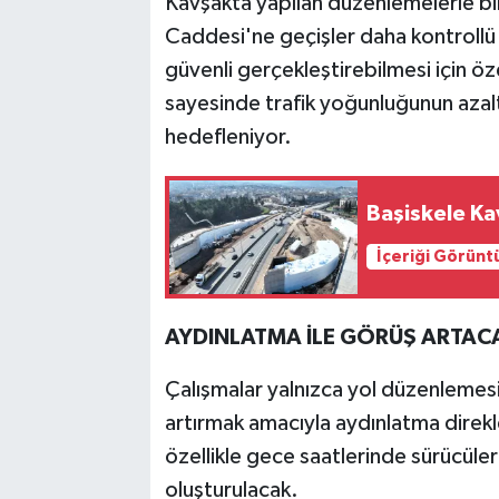
Kavşakta yapılan düzenlemelerle bi
Caddesi'ne geçişler daha kontrollü h
güvenli gerçekleştirebilmesi için öz
sayesinde trafik yoğunluğunun azalt
hedefleniyor.
Başiskele Kav
İçeriği Görünt
AYDINLATMA İLE GÖRÜŞ ARTAC
Çalışmalar yalnızca yol düzenlemesi
artırmak amacıyla aydınlatma direkl
özellikle gece saatlerinde sürücüler
oluşturulacak.