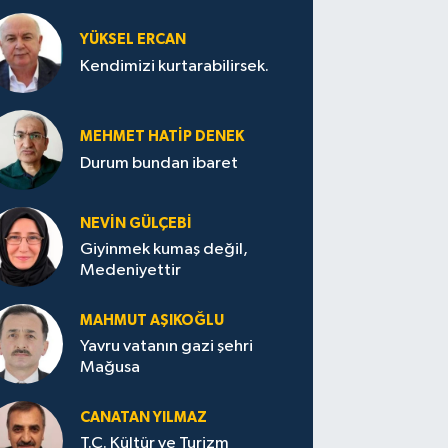
YÜKSEL ERCAN
Kendimizi kurtarabilirsek.
MEHMET HATİP DENEK
Durum bundan ibaret
NEVİN GÜLÇEBİ
Giyinmek kumaş değil,
Medeniyettir
MAHMUT AŞIKOĞLU
Yavru vatanın gazi şehri
Mağusa
CANATAN YILMAZ
T.C. Kültür ve Turizm