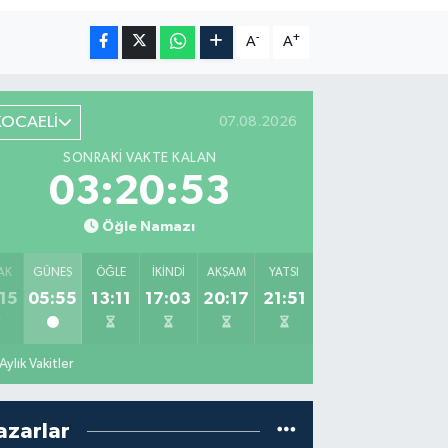
-
+
A
A
KOCAELİ
07.08.2026
SONRAKI VAKTE KALAN
03:20:52
Öğle Namazı
AK
GÜNEŞ
ÖĞLE
İKINDI
AKŞAM
YATSI
15
05:55
13:11
17:03
20:17
21:51
Aylık Vakitler
azarlar