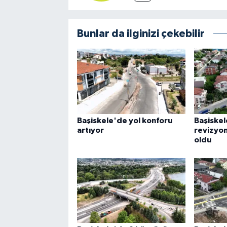
Bunlar da ilginizi çekebilir
Başiskele'de yol konforu
Başiske
artıyor
revizyon
oldu