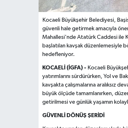
Kocaeli Büyükşehir Belediyesi, Başis
güvenli hale getirmek amacıyla önem
Mahallesi'nde Atatürk Caddesi ile 
başlatılan kavşak düzenlemesiyle bö
hedefleniyor.
KOCAELİ (İGFA) -
Kocaeli Büyükşeh
yatırımlarını sürdürürken, Yol ve Ba
kavşakta çalışmalarına aralıksız dev
büyük ölçüde tamamlanırken, düzenle
getirilmesi ve günlük yaşamın kolayl
GÜVENLİ DÖNÜŞ ŞERİDİ