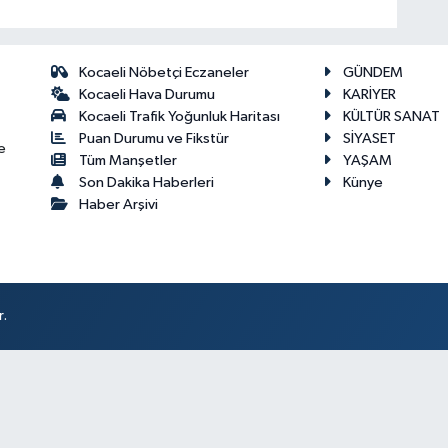
Kocaeli Nöbetçi Eczaneler
GÜNDEM
Kocaeli Hava Durumu
KARİYER
Kocaeli Trafik Yoğunluk Haritası
KÜLTÜR SANAT
Puan Durumu ve Fikstür
SİYASET
e
Tüm Manşetler
YAŞAM
Son Dakika Haberleri
Künye
Haber Arşivi
r.