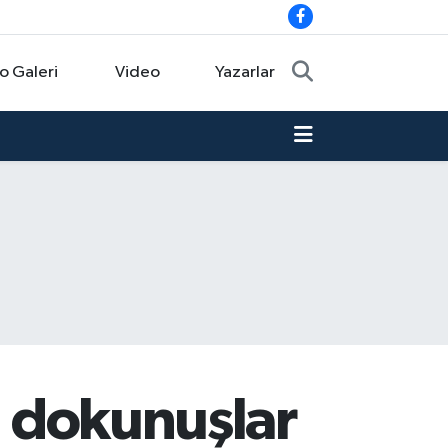
o Galeri
Video
Yazarlar
ni dokunuşlar