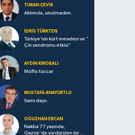
TURAN ÇEVİK
Aklımda, unutmadım.
İDRİS TÜRKTEN
Türkiye’nin kürt meselesi ve “
Çin sendromu etkisi”
AYDIN KIROBALI
Müflis tüccar
MUSTAFA ANAYURTLU
Sami dayıı.
OĞUZHAN ERCAN
Nakba 77 yaşında,
Gazze'de sürdürülen bir