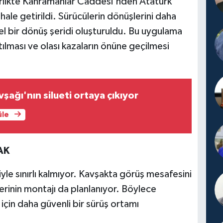
rlikte Kahramanlar Caddesi'nden Atatürk
ale getirildi. Sürücülerin dönüşlerini daha
el bir dönüş şeridi oluşturuldu. Bu uygulama
ılması ve olası kazaların önüne geçilmesi
şağı'nın silueti ortaya çıkıyor
üle
AK
yle sınırlı kalmıyor. Kavşakta görüş mesafesini
erinin montajı da planlanıyor. Böylece
 için daha güvenli bir sürüş ortamı