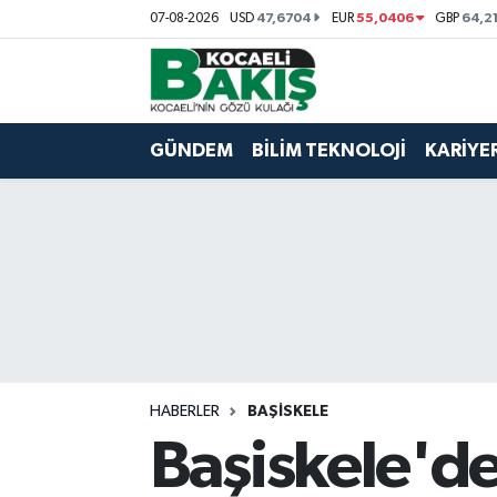
47,6704
55,0406
64,2
07-08-2026
USD
EUR
GBP
Kocaeli Nöbetçi Eczaneler
Kocaeli Hava Durumu
GÜNDEM
BİLİM TEKNOLOJİ
KARİYE
Kocaeli Trafik Yoğunluk Haritası
Süper Lig Puan Durumu ve Fikstür
Tüm Manşetler
Son Dakika Haberleri
HABERLER
BAŞİSKELE
Haber Arşivi
Başiskele'de