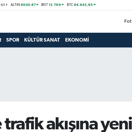
143
6500.87
13.799
64.643,95
ALTIN
BİST
BTC
Fot
R
SPOR
KÜLTÜR SANAT
EKONOMİ
 trafik akışına ye