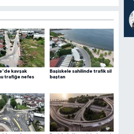
le'de kavşak
Başiskele sahilinde trafik sil
u trafiğe nefes
baştan