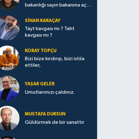
bakanlığı sayın bakanına açık
mektup.
SİNAN KARAÇAY
Tayt kavgası mı ? Taht
kavgası mı ?
KORAY TOPÇU
Bizi bize kırdırıp, bizi istila
ettiler,
YAŞAR GELER
Umutlarımızı çaldınız.
MUSTAFA DURSUN
Güldürmek de bir sanattır