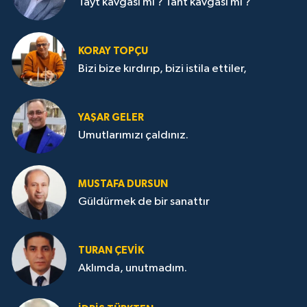
Tayt kavgası mı ? Taht kavgası mı ?
KORAY TOPÇU
Bizi bize kırdırıp, bizi istila ettiler,
YAŞAR GELER
Umutlarımızı çaldınız.
MUSTAFA DURSUN
Güldürmek de bir sanattır
TURAN ÇEVİK
Aklımda, unutmadım.