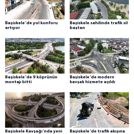
Başiskele'de yol konforu
Başiskele sahilinde trafik sil
artıyor
baştan
Başiskele'de 9 köprünün
Başiskele'de modern
montajı bitti
kavşak hizmete açıldı
Başiskele Kavşağı'nda yeni
Başiskele'de trafik akışına