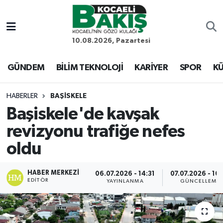
Kocaeli Nöbetçi Eczaneler
10.08.2026, Pazartesi
Kocaeli Hava Durumu
GÜNDEM
BİLİM TEKNOLOJİ
KARİYER
SPOR
KÜ
Kocaeli Trafik Yoğunluk Haritası
HABERLER
BAŞİSKELE
Başiskele'de kavşak
Süper Lig Puan Durumu ve Fikstür
revizyonu trafiğe nefes
Tüm Manşetler
oldu
Son Dakika Haberleri
HABER MERKEZI
06.07.2026 - 14:31
07.07.2026 - 10
EDITÖR
YAYINLANMA
GÜNCELLEME
Haber Arşivi