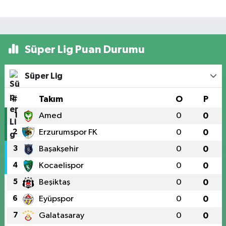
Süper Lig Puan Durumu
Süper Lig
#
Takım
O
P
1
Amed
0
0
2
Erzurumspor FK
0
0
3
Başakşehir
0
0
4
Kocaelispor
0
0
5
Beşiktaş
0
0
6
Eyüpspor
0
0
7
Galatasaray
0
0