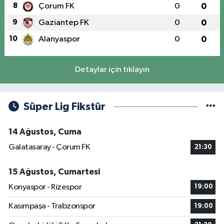
8
Çorum FK
0
0
9
Gaziantep FK
0
0
10
Alanyaspor
0
0
Detaylar için tıklayın
Süper Lig Fikstür
14 Ağustos, Cuma
Galatasaray - Çorum FK
21:30
15 Ağustos, Cumartesi
Konyaspor - Rizespor
19:00
Kasımpaşa - Trabzonspor
19:00