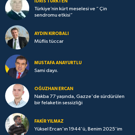
İDRİS TÜRKTEN
Türkiye’nin kürt meselesi ve “ Çin
sendromu etkisi”
AYDIN KIROBALI
Müflis tüccar
MUSTAFA ANAYURTLU
Sami dayıı.
OĞUZHAN ERCAN
Nakba 77 yaşında, Gazze'de sürdürülen
bir felaketin sessizliği
FAKİR YILMAZ
Yüksel Ercan'ın 1944'ü, Benim 2025'im