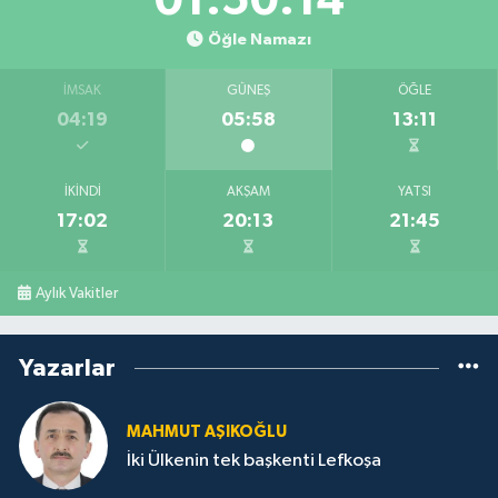
01:50:14
Öğle Namazı
İMSAK
GÜNEŞ
ÖĞLE
04:19
05:58
13:11
İKINDI
AKŞAM
YATSI
17:02
20:13
21:45
Aylık Vakitler
Yazarlar
MAHMUT AŞIKOĞLU
İki Ülkenin tek başkenti Lefkoşa