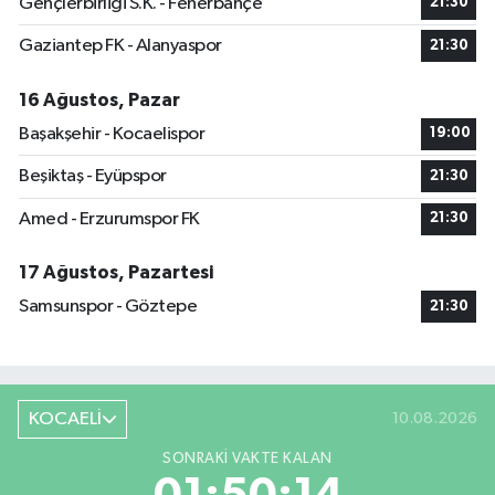
Gençlerbirliği S.K. - Fenerbahçe
21:30
Gaziantep FK - Alanyaspor
21:30
16 Ağustos, Pazar
Başakşehir - Kocaelispor
19:00
Beşiktaş - Eyüpspor
21:30
Amed - Erzurumspor FK
21:30
17 Ağustos, Pazartesi
Samsunspor - Göztepe
21:30
KOCAELİ
10.08.2026
SONRAKI VAKTE KALAN