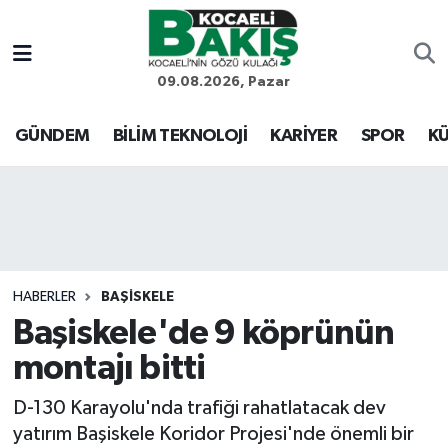
Kocaeli Nöbetçi Eczaneler
09.08.2026, Pazar
Kocaeli Hava Durumu
GÜNDEM
BİLİM TEKNOLOJİ
KARİYER
SPOR
KÜ
Kocaeli Trafik Yoğunluk Haritası
Süper Lig Puan Durumu ve Fikstür
Tüm Manşetler
HABERLER
BAŞİSKELE
Başiskele'de 9 köprünün
Son Dakika Haberleri
montajı bitti
Haber Arşivi
D-130 Karayolu'nda trafiği rahatlatacak dev
yatırım Başiskele Koridor Projesi'nde önemli bir