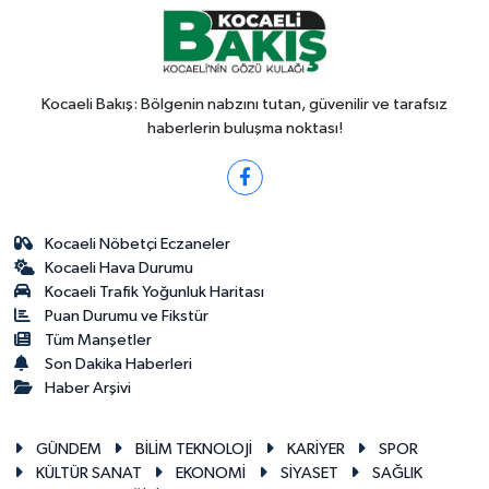
Kocaeli Bakış: Bölgenin nabzını tutan, güvenilir ve tarafsız
haberlerin buluşma noktası!
Kocaeli Nöbetçi Eczaneler
Kocaeli Hava Durumu
Kocaeli Trafik Yoğunluk Haritası
Puan Durumu ve Fikstür
Tüm Manşetler
Son Dakika Haberleri
Haber Arşivi
GÜNDEM
BİLİM TEKNOLOJİ
KARİYER
SPOR
KÜLTÜR SANAT
EKONOMİ
SİYASET
SAĞLIK