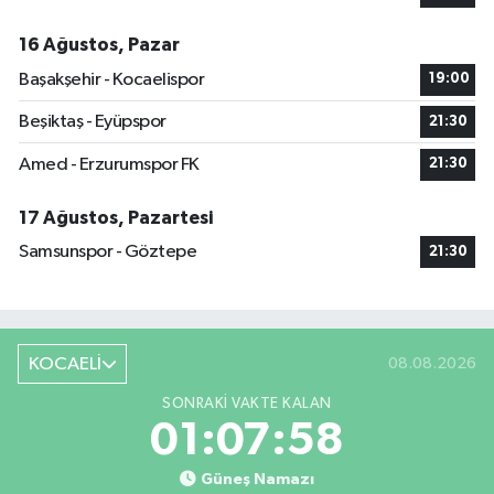
16 Ağustos, Pazar
Başakşehir - Kocaelispor
19:00
Beşiktaş - Eyüpspor
21:30
Amed - Erzurumspor FK
21:30
17 Ağustos, Pazartesi
Samsunspor - Göztepe
21:30
KOCAELİ
08.08.2026
SONRAKI VAKTE KALAN
01:07:58
Güneş Namazı