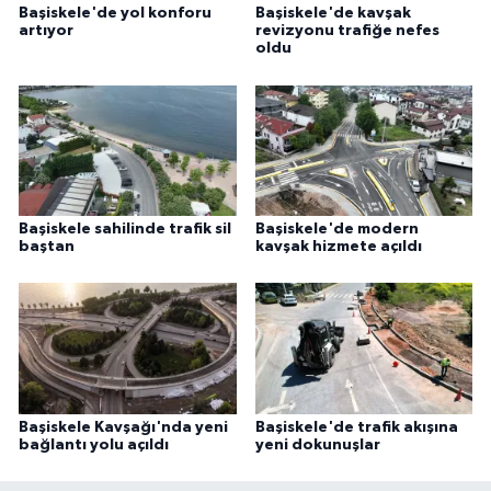
Başiskele'de yol konforu
Başiskele'de kavşak
artıyor
revizyonu trafiğe nefes
oldu
Başiskele sahilinde trafik sil
Başiskele'de modern
baştan
kavşak hizmete açıldı
Başiskele Kavşağı'nda yeni
Başiskele'de trafik akışına
bağlantı yolu açıldı
yeni dokunuşlar