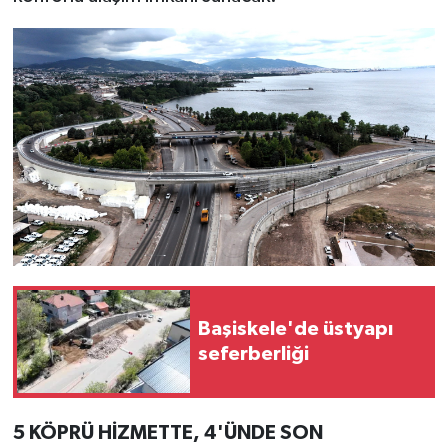
Başiskele'de üstyapı
seferberliği
5 KÖPRÜ HİZMETTE, 4'ÜNDE SON