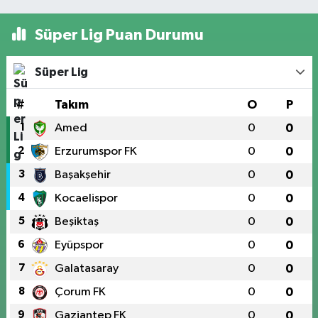
Süper Lig Puan Durumu
Süper Lig
#
Takım
O
P
1
Amed
0
0
2
Erzurumspor FK
0
0
3
Başakşehir
0
0
4
Kocaelispor
0
0
5
Beşiktaş
0
0
6
Eyüpspor
0
0
7
Galatasaray
0
0
8
Çorum FK
0
0
9
Gaziantep FK
0
0