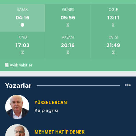
İMSAK
GÜNEŞ
ÖĞLE
04:16
05:56
13:11
İKINDI
AKŞAM
YATSI
17:03
20:16
21:49
Aylık Vakitler
Yazarlar
YÜKSEL ERCAN
Kalp ağrısı
MEHMET HATİP DENEK