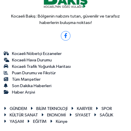
Kocaeli Bakış: Bölgenin nabzını tutan, güvenilir ve tarafsız
haberlerin buluşma noktası!
Kocaeli Nöbetçi Eczaneler
Kocaeli Hava Durumu
Kocaeli Trafik Yoğunluk Haritası
Puan Durumu ve Fikstür
Tüm Manşetler
Son Dakika Haberleri
Haber Arşivi
GÜNDEM
BİLİM TEKNOLOJİ
KARİYER
SPOR
KÜLTÜR SANAT
EKONOMİ
SİYASET
SAĞLIK
YAŞAM
EĞİTİM
Künye