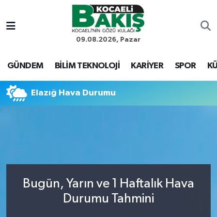
Kocaeli Nöbetçi Eczaneler
09.08.2026, Pazar
Kocaeli Hava Durumu
GÜNDEM
BİLİM TEKNOLOJİ
KARİYER
SPOR
KÜ
Kocaeli Trafik Yoğunluk Haritası
Elazığ Hava Durumu
Süper Lig Puan Durumu ve Fikstür
Tüm Manşetler
Son Dakika Haberleri
Bugün, Yarın ve 1 Haftalık Hava
Haber Arşivi
Durumu Tahmini