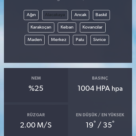
Ağın
Alacakaya
Arıcak
Baskil
Karakoçan
Keban
Kovancılar
Maden
Merkez
Palu
Sivrice
NEM
BASINÇ
%25
1004 HPA
hpa
RÜZGAR
EN DÜŞÜK / EN YÜKSEK
°
°
2.00 M/S
19
/ 35