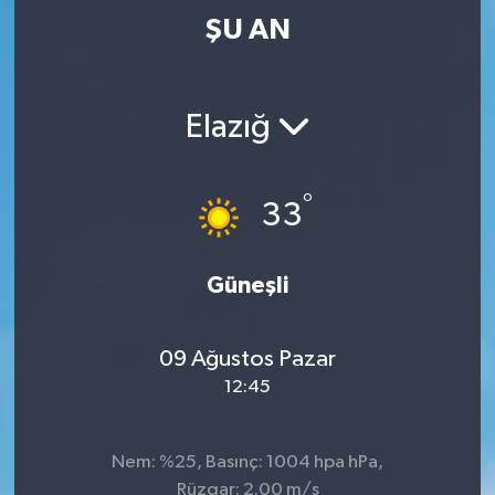
ŞU AN
Elazığ
°
33
Güneşli
09 Ağustos Pazar
12:45
Nem: %25, Basınç: 1004 hpa hPa,
Rüzgar: 2.00 m/s