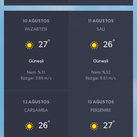
10 AĞUSTOS
11 AĞUSTOS
PAZARTESI
SALI
°
°
27
26
Güneşli
Güneşli
Nem: %31
Nem: %32
Rüzgar: 3.89 m/s
Rüzgar: 6.61 m/s
12 AĞUSTOS
13 AĞUSTOS
ÇARŞAMBA
PERŞEMBE
°
°
26
27