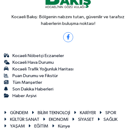
Kocaeli Bakış: Bölgenin nabzını tutan, güvenilir ve tarafsız
haberlerin buluşma noktası!
Kocaeli Nöbetçi Eczaneler
Kocaeli Hava Durumu
Kocaeli Trafik Yoğunluk Haritası
Puan Durumu ve Fikstür
Tüm Manşetler
Son Dakika Haberleri
Haber Arşivi
GÜNDEM
BİLİM TEKNOLOJİ
KARİYER
SPOR
KÜLTÜR SANAT
EKONOMİ
SİYASET
SAĞLIK
YAŞAM
EĞİTİM
Künye