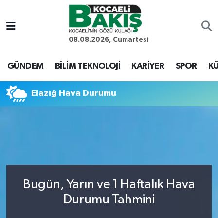
Kocaeli Nöbetçi Eczaneler
08.08.2026, Cumartesi
Kocaeli Hava Durumu
GÜNDEM
BİLİM TEKNOLOJİ
KARİYER
SPOR
KÜ
Kocaeli Trafik Yoğunluk Haritası
Elazığ Hava Durumu
Süper Lig Puan Durumu ve Fikstür
Tüm Manşetler
Son Dakika Haberleri
Bugün, Yarın ve 1 Haftalık Hava
Haber Arşivi
Durumu Tahmini