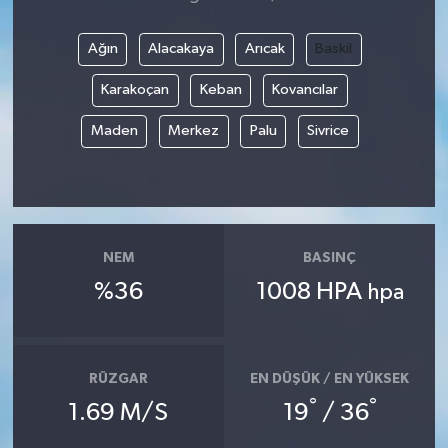
Ağın
Alacakaya
Arıcak
Baskil
Karakoçan
Keban
Kovancılar
Maden
Merkez
Palu
Sivrice
NEM
BASINÇ
%36
1008 HPA
hpa
RÜZGAR
EN DÜŞÜK / EN YÜKSEK
°
°
1.69 M/S
19
/ 36