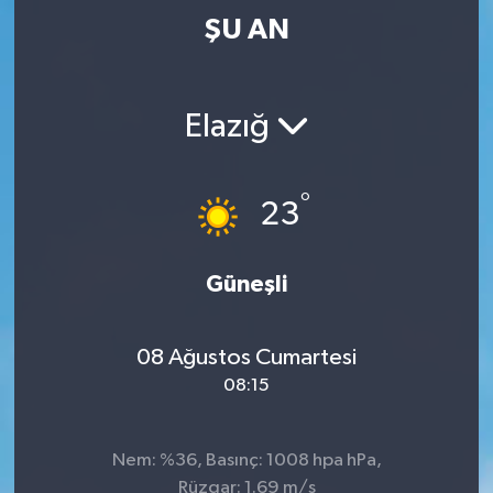
ŞU AN
Elazığ
°
23
Güneşli
08 Ağustos Cumartesi
08:15
Nem: %36, Basınç: 1008 hpa hPa,
Rüzgar: 1.69 m/s