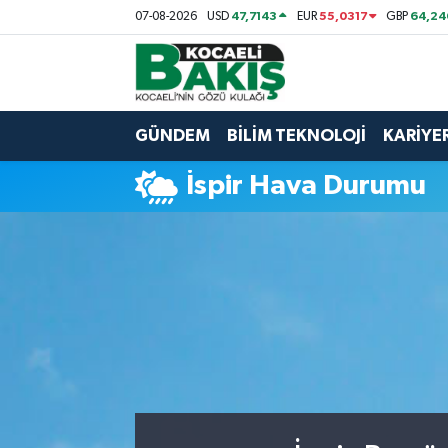
47,7143
55,0317
64,24
07-08-2026
USD
EUR
GBP
Kocaeli Nöbetçi Eczaneler
Kocaeli Hava Durumu
GÜNDEM
BİLİM TEKNOLOJİ
KARİYE
Kocaeli Trafik Yoğunluk Haritası
İspir Hava Durumu
Süper Lig Puan Durumu ve Fikstür
Tüm Manşetler
Son Dakika Haberleri
Haber Arşivi