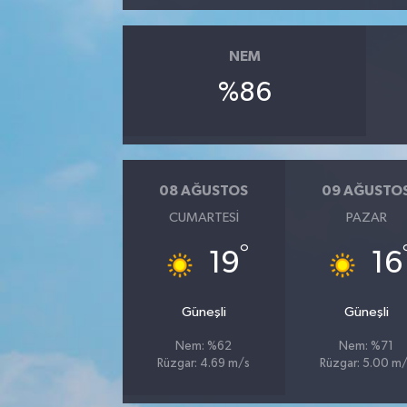
NEM
%86
08 AĞUSTOS
09 AĞUSTO
CUMARTESI
PAZAR
°
19
16
Güneşli
Güneşli
Nem: %62
Nem: %71
Rüzgar: 4.69 m/s
Rüzgar: 5.00 m