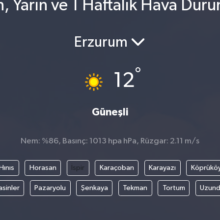
n, Yarın ve 1 Haftalık Hava Dur
Erzurum
°
12
Güneşli
Nem: %86, Basınç: 1013 hpa hPa, Rüzgar: 2.11 m/s
Hınıs
Horasan
İspir
Karaçoban
Karayazı
Köprükö
asinler
Pazaryolu
Şenkaya
Tekman
Tortum
Uzund