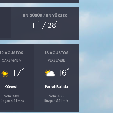
EN DÜŞÜK / EN YÜKSEK
°
°
11
/ 28
12 AĞUSTOS
13 AĞUSTOS
ÇARŞAMBA
PERŞEMBE
°
°
17
16
Güneşli
Parçalı Bulutlu
Nem: %65
Nem: %72
Rüzgar: 4.61 m/s
Rüzgar: 5.11 m/s