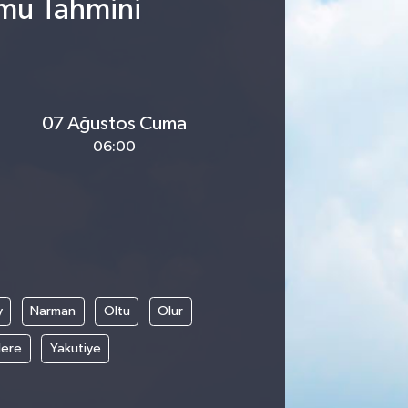
umu Tahmini
07 Ağustos Cuma
06:00
y
Narman
Oltu
Olur
ere
Yakutiye