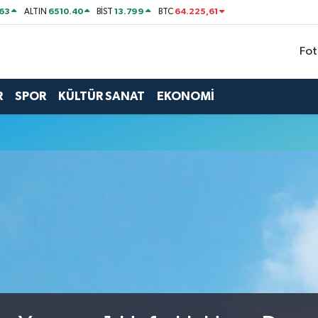
63
6510.40
13.799
64.225,61
ALTIN
BİST
BTC
Fot
R
SPOR
KÜLTÜR SANAT
EKONOMİ