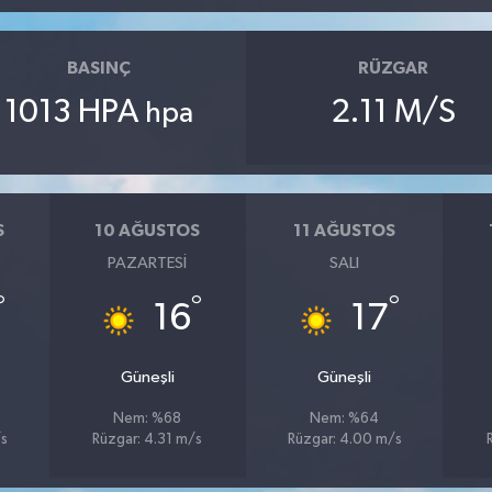
BASINÇ
RÜZGAR
1013 HPA
2.11 M/S
hpa
S
10 AĞUSTOS
11 AĞUSTOS
PAZARTESI
SALI
°
°
°
16
17
Güneşli
Güneşli
Nem: %68
Nem: %64
/s
Rüzgar: 4.31 m/s
Rüzgar: 4.00 m/s