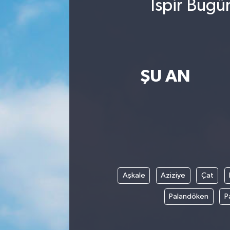
İspir Bugü
ŞU AN
Aşkale
Aziziye
Çat
Palandöken
P