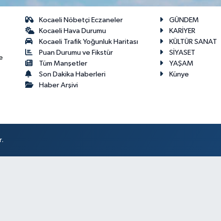
Kocaeli Nöbetçi Eczaneler
GÜNDEM
Kocaeli Hava Durumu
KARİYER
Kocaeli Trafik Yoğunluk Haritası
KÜLTÜR SANAT
Puan Durumu ve Fikstür
SİYASET
e
Tüm Manşetler
YAŞAM
Son Dakika Haberleri
Künye
Haber Arşivi
r.