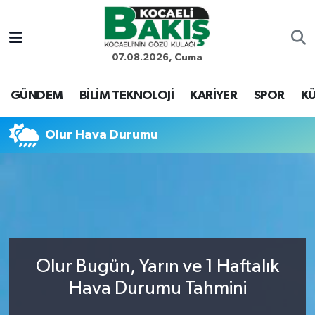
Kocaeli Nöbetçi Eczaneler
07.08.2026, Cuma
Kocaeli Hava Durumu
GÜNDEM
BİLİM TEKNOLOJİ
KARİYER
SPOR
KÜ
Kocaeli Trafik Yoğunluk Haritası
Olur Hava Durumu
Süper Lig Puan Durumu ve Fikstür
Tüm Manşetler
Son Dakika Haberleri
Olur Bugün, Yarın ve 1 Haftalık
Haber Arşivi
Hava Durumu Tahmini