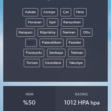
Aşkale
Aziziye
Çat
Hınıs
Horasan
İspir
Karaçoban
Karayazı
Köprüköy
Narman
Oltu
Olur
Palandöken
Pasinler
Pazaryolu
Şenkaya
Tekman
Tortum
Uzundere
Yakutiye
NEM
BASINÇ
%50
1012 HPA
hpa