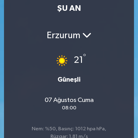
ŞU AN
Erzurum
°
21
Güneşli
07 Ağustos Cuma
08:00
Nem: %50, Basınç: 1012 hpa hPa,
Rüzgar: 1.81 m/s