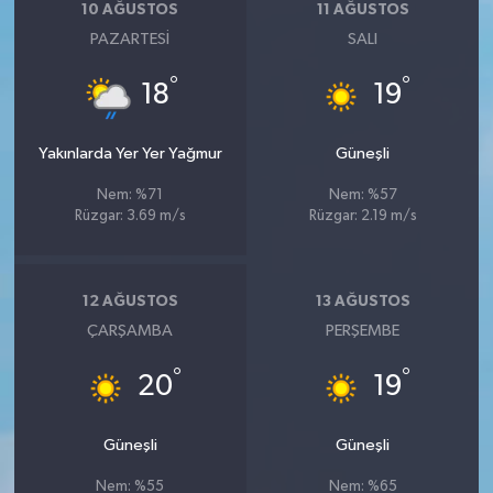
10 AĞUSTOS
11 AĞUSTOS
PAZARTESI
SALI
°
°
18
19
Yakınlarda Yer Yer Yağmur
Güneşli
Nem: %71
Nem: %57
Rüzgar: 3.69 m/s
Rüzgar: 2.19 m/s
12 AĞUSTOS
13 AĞUSTOS
ÇARŞAMBA
PERŞEMBE
°
°
20
19
Güneşli
Güneşli
Nem: %55
Nem: %65