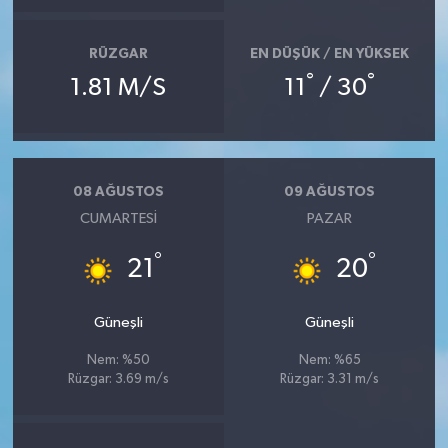
RÜZGAR
EN DÜŞÜK / EN YÜKSEK
°
°
1.81 M/S
11
/ 30
08 AĞUSTOS
09 AĞUSTOS
CUMARTESI
PAZAR
°
°
21
20
Güneşli
Güneşli
Nem: %50
Nem: %65
Rüzgar: 3.69 m/s
Rüzgar: 3.31 m/s