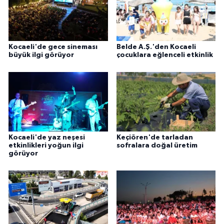
Kocaeli'de gece sineması
Belde A.Ş.'den Kocaeli
büyük ilgi görüyor
çocuklara eğlenceli etkinlik
Kocaeli'de yaz neşesi
Keçiören'de tarladan
etkinlikleri yoğun ilgi
sofralara doğal üretim
görüyor