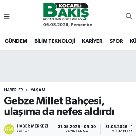
Kocaeli Nöbetçi Eczaneler
06.08.2026, Perşembe
Kocaeli Hava Durumu
GÜNDEM
BİLİM TEKNOLOJİ
KARİYER
SPOR
KÜ
Kocaeli Trafik Yoğunluk Haritası
Süper Lig Puan Durumu ve Fikstür
Tüm Manşetler
HABERLER
YAŞAM
Gebze Millet Bahçesi,
Son Dakika Haberleri
ulaşıma da nefes aldırdı
Haber Arşivi
HABER MERKEZI
31.05.2026 - 09:00
31.05.2026 - 1
EDITÖR
YAYINLANMA
GÜNCELLEM