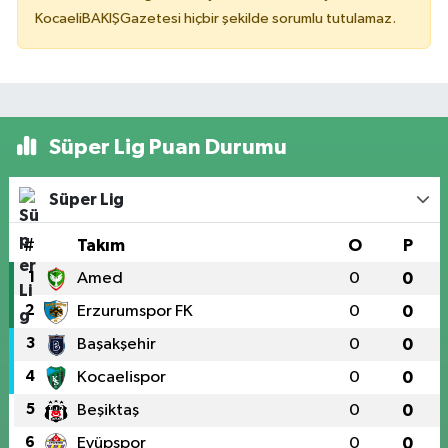
KocaeliBAKIŞGazetesi hiçbir şekilde sorumlu tutulamaz.
Süper Lig Puan Durumu
Süper Lig
#
Takım
O
P
1
Amed
0
0
2
Erzurumspor FK
0
0
3
Başakşehir
0
0
4
Kocaelispor
0
0
5
Beşiktaş
0
0
6
Eyüpspor
0
0