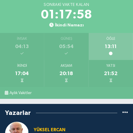
SONRAKI VAKTE KALAN
01:17:57
İkindi Namazı
İMSAK
GÜNEŞ
ÖĞLE
04:13
05:54
13:11
İKINDI
AKŞAM
YATSI
17:04
20:18
21:52
Aylık Vakitler
Yazarlar
YÜKSEL ERCAN