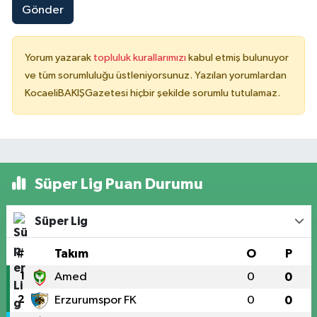
Gönder
Yorum yazarak
topluluk kurallarımızı
kabul etmiş bulunuyor
ve tüm sorumluluğu üstleniyorsunuz. Yazılan yorumlardan
KocaeliBAKIŞGazetesi hiçbir şekilde sorumlu tutulamaz.
Süper Lig Puan Durumu
Süper Lig
#
Takım
O
P
1
Amed
0
0
2
Erzurumspor FK
0
0