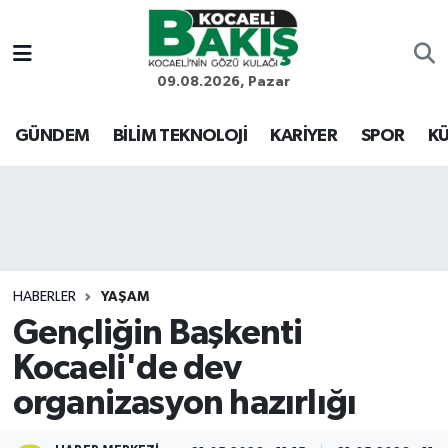
Kocaeli Nöbetçi Eczaneler
09.08.2026, Pazar
Kocaeli Hava Durumu
GÜNDEM
BİLİM TEKNOLOJİ
KARİYER
SPOR
KÜ
Kocaeli Trafik Yoğunluk Haritası
Süper Lig Puan Durumu ve Fikstür
Tüm Manşetler
HABERLER
YAŞAM
Gençliğin Başkenti
Son Dakika Haberleri
Kocaeli'de dev
Haber Arşivi
organizasyon hazırlığı