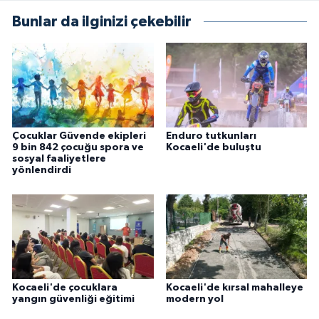
Bunlar da ilginizi çekebilir
Çocuklar Güvende ekipleri
Enduro tutkunları
9 bin 842 çocuğu spora ve
Kocaeli'de buluştu
sosyal faaliyetlere
yönlendirdi
Kocaeli'de çocuklara
Kocaeli'de kırsal mahalleye
yangın güvenliği eğitimi
modern yol