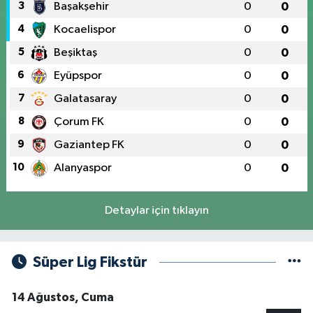
3
Başakşehir
0
0
4
Kocaelispor
0
0
5
Beşiktaş
0
0
6
Eyüpspor
0
0
7
Galatasaray
0
0
8
Çorum FK
0
0
9
Gaziantep FK
0
0
10
Alanyaspor
0
0
Detaylar için tıklayın
Süper Lig Fikstür
14 Ağustos, Cuma