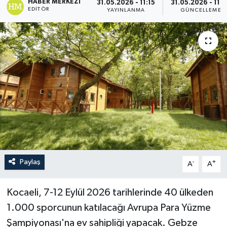
HABER MERKEZI
31.05.2026 - 11:15
31.05.2026 - 11:
EDITÖR
YAYINLANMA
GÜNCELLEME
Paylaş
-
+
A
A
Kocaeli, 7-12 Eylül 2026 tarihlerinde 40 ülkeden
1.000 sporcunun katılacağı Avrupa Para Yüzme
Şampiyonası'na ev sahipliği yapacak. Gebze