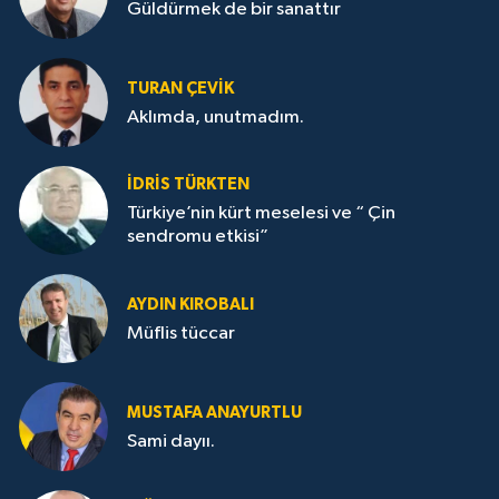
Güldürmek de bir sanattır
TURAN ÇEVİK
Aklımda, unutmadım.
İDRİS TÜRKTEN
Türkiye’nin kürt meselesi ve “ Çin
sendromu etkisi”
AYDIN KIROBALI
Müflis tüccar
MUSTAFA ANAYURTLU
Sami dayıı.