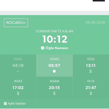
KOCAELİ
09.08.2026
SONRAKI VAKTE KALAN
10:11
Öğle Namazı
İMSAK
GÜNEŞ
ÖĞLE
04:18
05:57
13:11
İKINDI
AKŞAM
YATSI
17:02
20:15
21:47
Aylık Vakitler