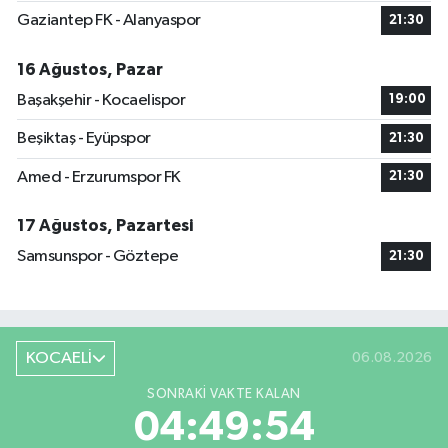
Gaziantep FK - Alanyaspor
21:30
16 Ağustos, Pazar
Başakşehir - Kocaelispor
19:00
Beşiktaş - Eyüpspor
21:30
Amed - Erzurumspor FK
21:30
17 Ağustos, Pazartesi
Samsunspor - Göztepe
21:30
KOCAELİ
06.08.2026
SONRAKI VAKTE KALAN
04:49:54