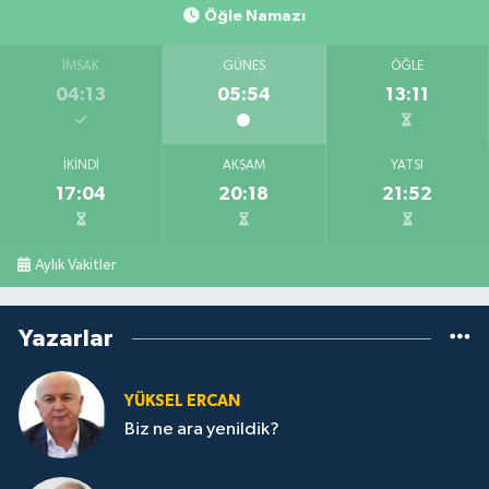
Öğle Namazı
İMSAK
GÜNEŞ
ÖĞLE
04:13
05:54
13:11
İKINDI
AKŞAM
YATSI
17:04
20:18
21:52
Aylık Vakitler
Yazarlar
YÜKSEL ERCAN
Biz ne ara yenildik?