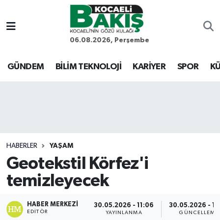
Kocaeli Nöbetçi Eczaneler
06.08.2026, Perşembe
Kocaeli Hava Durumu
GÜNDEM
BİLİM TEKNOLOJİ
KARİYER
SPOR
KÜ
Kocaeli Trafik Yoğunluk Haritası
Süper Lig Puan Durumu ve Fikstür
Tüm Manşetler
HABERLER
YAŞAM
Geotekstil Körfez'i
Son Dakika Haberleri
temizleyecek
Haber Arşivi
HABER MERKEZI
30.05.2026 - 11:06
30.05.2026 - 11
EDITÖR
YAYINLANMA
GÜNCELLEME