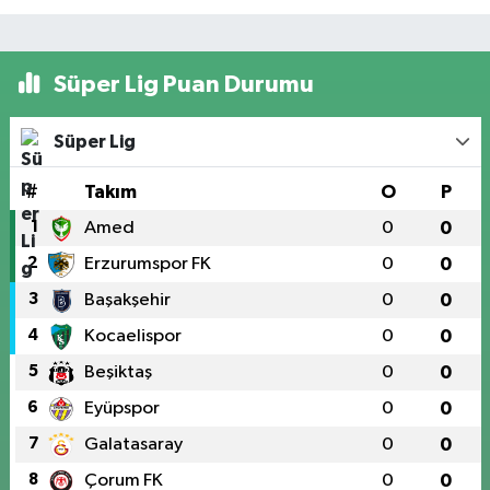
Süper Lig Puan Durumu
Süper Lig
#
Takım
O
P
1
Amed
0
0
2
Erzurumspor FK
0
0
3
Başakşehir
0
0
4
Kocaelispor
0
0
5
Beşiktaş
0
0
6
Eyüpspor
0
0
7
Galatasaray
0
0
8
Çorum FK
0
0