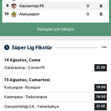
9
Gaziantep FK
0
0
10
Alanyaspor
0
0
Detaylar için tıklayın
Süper Lig Fikstür
14 Ağustos, Cuma
Galatasaray - Çorum FK
21:30
15 Ağustos, Cumartesi
Konyaspor - Rizespor
19:00
Kasımpaşa - Trabzonspor
19:00
Gençlerbirliği S.K. - Fenerbahçe
21:30