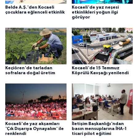
Belde A.Ş.'den Kocaeli
Kocaeli'de yaz neşesi
çocuklara eğlenceli etkinlik
etkinlikleri yoğun ilgi
görüyor
Keçiören'de tarladan
Kocaeli'de 15 Temmuz
sofralara doğal üretim
Köprülü Kavşağı yenilendi
Kocaeli'de yaz akşamları
İletişim Başkanlığı'ndan
'Çık Dışarıya Oynayalım' ile
basın mensuplarına İHA-1
renklendi
ticari pilot eğitimi