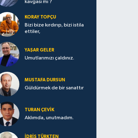
kavgası mı ?
KORAY TOPÇU
Bizi bize kırdırıp, bizi istila
ettiler,
YAŞAR GELER
Umutlarımızı çaldınız.
MUSTAFA DURSUN
Güldürmek de bir sanattır
TURAN ÇEVİK
Aklımda, unutmadım.
İDRİS TÜRKTEN