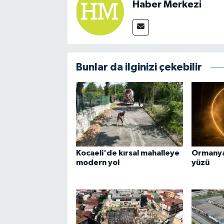
Haber Merkezi
Bunlar da ilginizi çekebilir
Kocaeli'de kırsal mahalleye
Ormanya
modern yol
yüzü