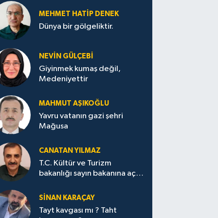
MEHMET HATİP DENEK
Dünya bir gölgeliktir.
NEVİN GÜLÇEBİ
Giyinmek kumaş değil,
Medeniyettir
MAHMUT AŞIKOĞLU
Yavru vatanın gazi şehri
Mağusa
CANATAN YILMAZ
T.C. Kültür ve Turizm
bakanlığı sayın bakanına açık
mektup.
SİNAN KARAÇAY
Tayt kavgası mı ? Taht