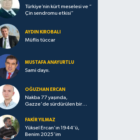
Türkiye’nin kürt meselesi ve “
Çin sendromu etkisi”
AYDIN KIROBALI
Müflis tüccar
MUSTAFA ANAYURTLU
Sami dayıı.
OĞUZHAN ERCAN
Nakba 77 yaşında,
Gazze'de sürdürülen bir
felaketin sessizliği
FAKİR YILMAZ
Yüksel Ercan'ın 1944'ü,
Benim 2025'im