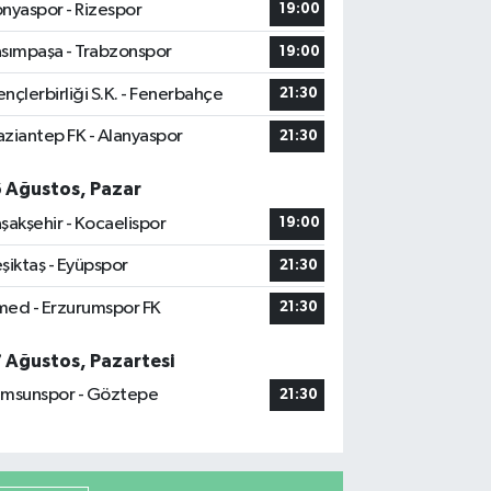
nyaspor - Rizespor
19:00
sımpaşa - Trabzonspor
19:00
nçlerbirliği S.K. - Fenerbahçe
21:30
ziantep FK - Alanyaspor
21:30
6 Ağustos, Pazar
şakşehir - Kocaelispor
19:00
şiktaş - Eyüpspor
21:30
ed - Erzurumspor FK
21:30
7 Ağustos, Pazartesi
msunspor - Göztepe
21:30