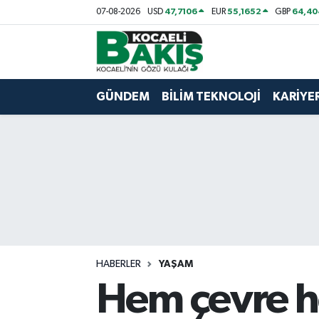
47,7106
55,1652
64,40
07-08-2026
USD
EUR
GBP
Kocaeli Nöbetçi Eczaneler
Kocaeli Hava Durumu
GÜNDEM
BİLİM TEKNOLOJİ
KARİYE
Kocaeli Trafik Yoğunluk Haritası
Süper Lig Puan Durumu ve Fikstür
Tüm Manşetler
Son Dakika Haberleri
HABERLER
YAŞAM
Haber Arşivi
Hem çevre 