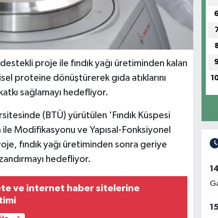
estekli proje ile fındık yağı üretiminden kalan
sel proteine dönüştürerek gıda atıklarını
1
katkı sağlamayı hedefliyor.
rsitesinde (BTÜ) yürütülen 'Fındık Küspesi
a ile Modifikasyonu ve Yapısal-Fonksiyonel
proje, fındık yağı üretiminden sonra geriye
zandırmayı hedefliyor.
1
Ga
te ve internet haber sitelerine
timi
1