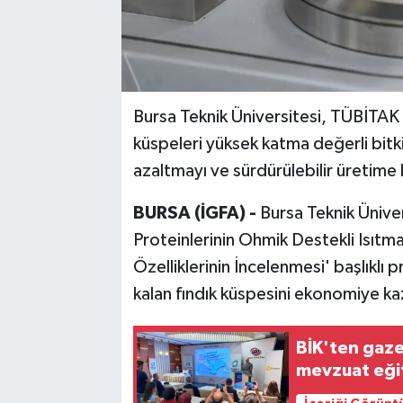
Bursa Teknik Üniversitesi, TÜBİTAK d
küspeleri yüksek katma değerli bitki
azaltmayı ve sürdürülebilir üretime 
BURSA (İGFA) -
Bursa Teknik Ünive
Proteinlerinin Ohmik Destekli Isıtm
Özelliklerinin İncelenmesi' başlıklı 
kalan fındık küspesini ekonomiye ka
BİK'ten gaze
mevzuat eği