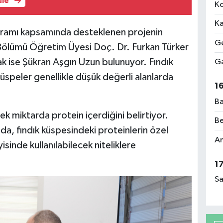
üle
Ko
Ka
ramı kapsamında desteklenen projenin
Ge
Bölümü Öğretim Üyesi Doç. Dr. Furkan Türker
ak ise Şükran Aşgın Uzun bulunuyor. Fındık
Ga
küspeler genellikle düşük değerli alanlarda
1
Ba
k miktarda protein içerdiğini belirtiyor.
Be
a, fındık küspesindeki proteinlerin özel
Am
isinde kullanılabilecek niteliklere
1
Sa