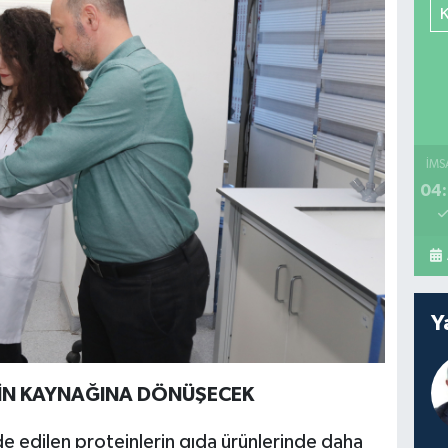
İMS
04:
Y
TEİN KAYNAĞINA DÖNÜŞECEK
e edilen proteinlerin gıda ürünlerinde daha