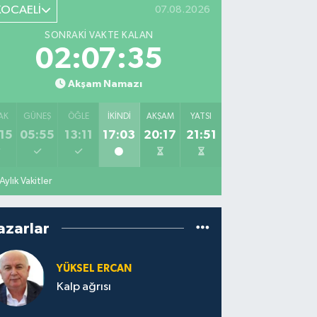
KOCAELİ
07.08.2026
SONRAKI VAKTE KALAN
02:07:34
Akşam Namazı
AK
GÜNEŞ
ÖĞLE
İKINDI
AKŞAM
YATSI
15
05:55
13:11
17:03
20:17
21:51
Aylık Vakitler
azarlar
YÜKSEL ERCAN
Kalp ağrısı