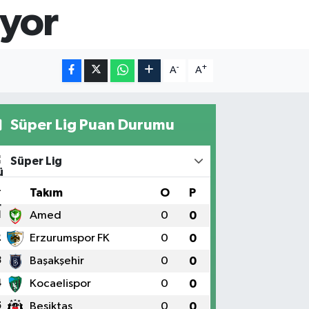
üyor
-
+
A
A
Süper Lig Puan Durumu
Süper Lig
#
Takım
O
P
1
Amed
0
0
2
Erzurumspor FK
0
0
3
Başakşehir
0
0
4
Kocaelispor
0
0
5
Beşiktaş
0
0