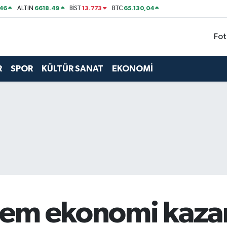
46
6618.49
13.773
65.130,04
ALTIN
BİST
BTC
Fot
R
SPOR
KÜLTÜR SANAT
EKONOMİ
hem ekonomi kaza