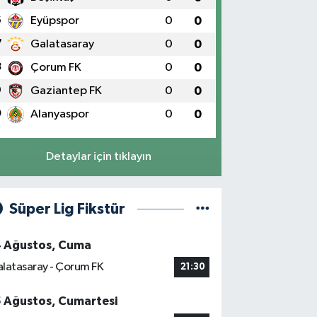
6
Eyüpspor
0
0
7
Galatasaray
0
0
8
Çorum FK
0
0
9
Gaziantep FK
0
0
0
Alanyaspor
0
0
Detaylar için tıklayın
Süper Lig Fikstür
4 Ağustos, Cuma
latasaray - Çorum FK
21:30
5 Ağustos, Cumartesi