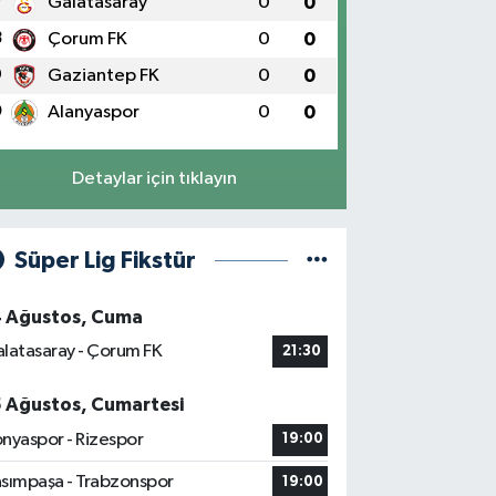
7
Galatasaray
0
0
8
Çorum FK
0
0
9
Gaziantep FK
0
0
0
Alanyaspor
0
0
Detaylar için tıklayın
Süper Lig Fikstür
4 Ağustos, Cuma
latasaray - Çorum FK
21:30
5 Ağustos, Cumartesi
nyaspor - Rizespor
19:00
sımpaşa - Trabzonspor
19:00