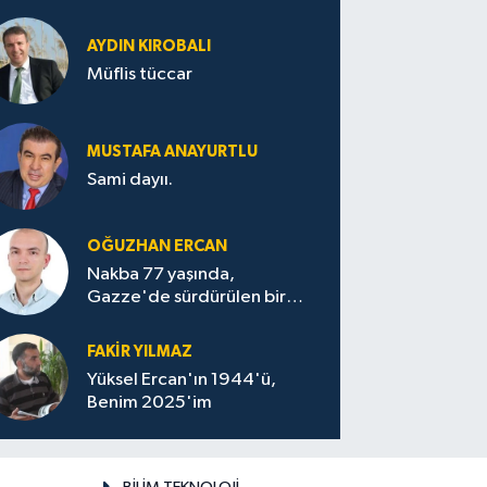
AYDIN KIROBALI
Müflis tüccar
MUSTAFA ANAYURTLU
Sami dayıı.
OĞUZHAN ERCAN
Nakba 77 yaşında,
Gazze'de sürdürülen bir
felaketin sessizliği
FAKİR YILMAZ
Yüksel Ercan'ın 1944'ü,
Benim 2025'im