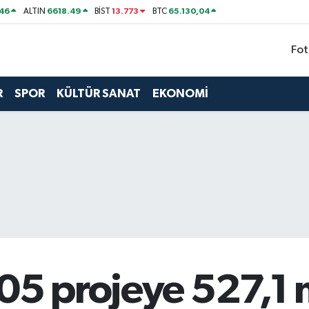
46
6618.49
13.773
65.130,04
ALTIN
BİST
BTC
Fot
R
SPOR
KÜLTÜR SANAT
EKONOMİ
05 projeye 527,1 