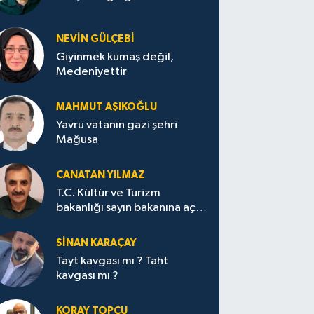
NEVİN GÜLÇEBİ
Giyinmek kumaş değil,
Medeniyettir
MAHMUT AŞIKOĞLU
Yavru vatanın gazi şehri
Mağusa
CANATAN YILMAZ
T.C. Kültür ve Turizm
bakanlığı sayın bakanına açık
mektup.
SİNAN KARAÇAY
Tayt kavgası mı ? Taht
kavgası mı ?
KORAY TOPÇU