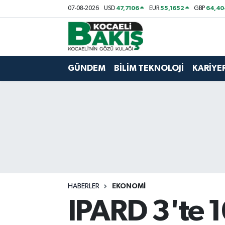
47,7106
55,1652
64,40
07-08-2026
USD
EUR
GBP
Kocaeli Nöbetçi Eczaneler
Kocaeli Hava Durumu
GÜNDEM
BİLİM TEKNOLOJİ
KARİYE
Kocaeli Trafik Yoğunluk Haritası
Süper Lig Puan Durumu ve Fikstür
Tüm Manşetler
Son Dakika Haberleri
HABERLER
EKONOMİ
Haber Arşivi
IPARD 3'te 1