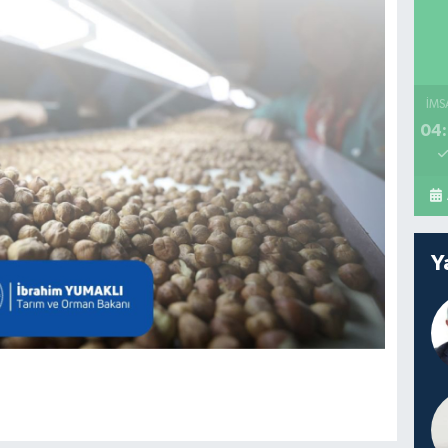
İMS
04:
Y