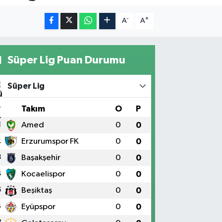
-
+
A
A
Süper Lig Puan Durumu
Süper Lig
#
Takım
O
P
1
Amed
0
0
2
Erzurumspor FK
0
0
3
Başakşehir
0
0
4
Kocaelispor
0
0
5
Beşiktaş
0
0
6
Eyüpspor
0
0