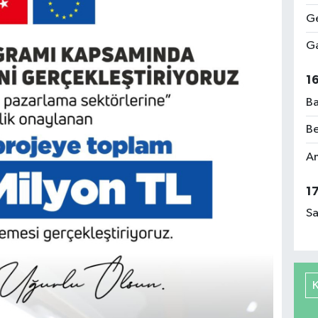
Ge
Ga
1
Ba
Be
Am
1
Sa