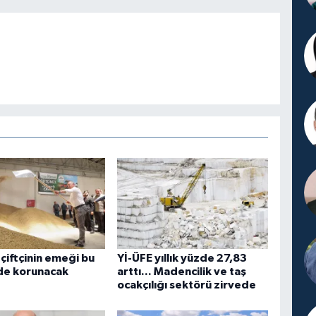
 çiftçinin emeği bu
Yİ-ÜFE yıllık yüzde 27,83
e korunacak
arttı... Madencilik ve taş
ocakçılığı sektörü zirvede