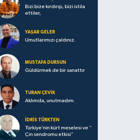
Bizi bize kırdırıp, bizi istila
ettiler,
YAŞAR GELER
Umutlarımızı çaldınız.
MUSTAFA DURSUN
Güldürmek de bir sanattır
TURAN ÇEVİK
Aklımda, unutmadım.
İDRİS TÜRKTEN
Türkiye’nin kürt meselesi ve “
Çin sendromu etkisi”