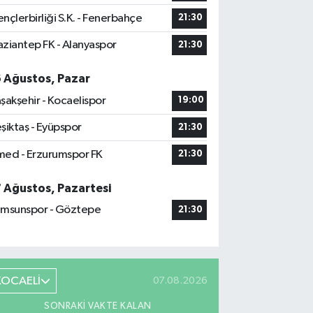
nçlerbirliği S.K. - Fenerbahçe
21:30
ziantep FK - Alanyaspor
21:30
6 Ağustos, Pazar
şakşehir - Kocaelispor
19:00
şiktaş - Eyüpspor
21:30
ed - Erzurumspor FK
21:30
7 Ağustos, Pazartesi
msunspor - Göztepe
21:30
KOCAELİ
07.08.2026
SONRAKI VAKTE KALAN