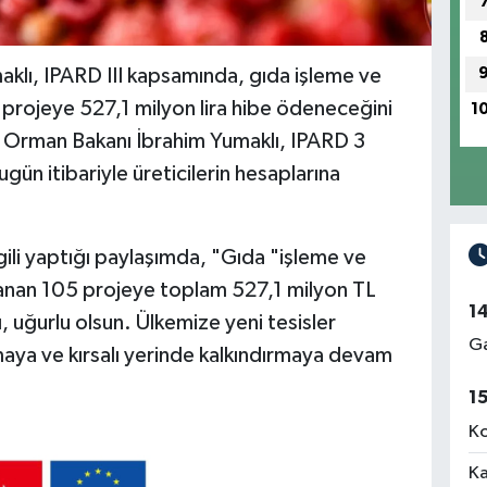
klı, IPARD III kapsamında, gıda işleme ve
projeye 527,1 milyon lira hibe ödeneceğini
1
 Orman Bakanı İbrahim Yumaklı, IPARD 3
gün itibariyle üreticilerin hesaplarına
gili yaptığı paylaşımda, "Gıda "işleme ve
anan 105 projeye toplam 527,1 milyon TL
1
ı, uğurlu olsun. Ülkemize yeni tesisler
Ga
aya ve kırsalı yerinde kalkındırmaya devam
1
Ko
Ka