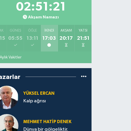
02:51:20
Akşam Namazı
AK
GÜNEŞ
ÖĞLE
İKINDI
AKŞAM
YATSI
15
05:55
13:11
17:03
20:17
21:51
Aylık Vakitler
azarlar
YÜKSEL ERCAN
Kalp ağrısı
MEHMET HATİP DENEK
Dünya bir gölgeliktir.