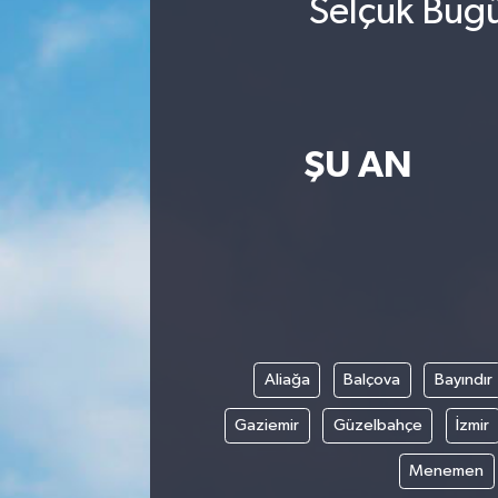
Selçuk Bugü
ŞU AN
Aliağa
Balçova
Bayındır
Gaziemir
Güzelbahçe
İzmir
Menemen