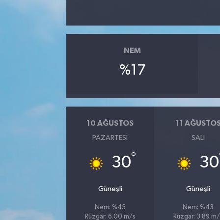
NEM
%17
10 AĞUSTOS
11 AĞUSTO
PAZARTESI
SALI
°
30
30
Güneşli
Güneşli
Nem: %45
Nem: %43
Rüzgar: 6.00 m/s
Rüzgar: 3.89 m/