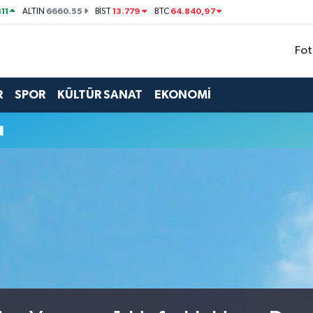
11
6660.55
13.779
64.840,97
ALTIN
BİST
BTC
Fot
R
SPOR
KÜLTÜR SANAT
EKONOMİ
u