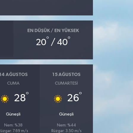
EN DÜŞÜK / EN YÜKSEK
°
°
20
/ 40
14 AĞUSTOS
15 AĞUSTOS
CUMA
CUMARTESI
°
°
28
26
Güneşli
Güneşli
Nem: %38
Nem: %44
Rüzgar: 7.69 m/s
Rüzgar: 3.50 m/s