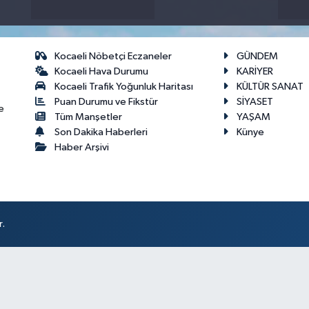
Kocaeli Nöbetçi Eczaneler
GÜNDEM
Kocaeli Hava Durumu
KARİYER
Kocaeli Trafik Yoğunluk Haritası
KÜLTÜR SANAT
Puan Durumu ve Fikstür
SİYASET
e
Tüm Manşetler
YAŞAM
Son Dakika Haberleri
Künye
Haber Arşivi
r.