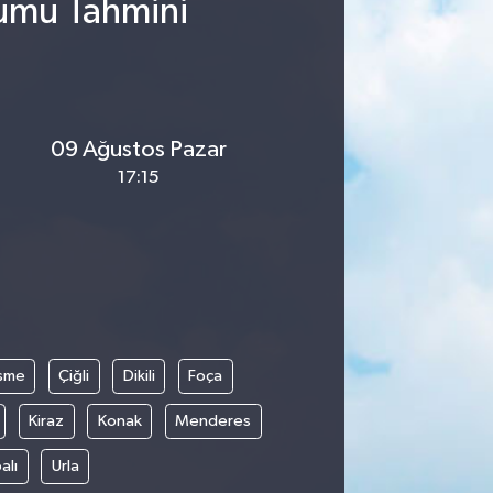
rumu Tahmini
09 Ağustos Pazar
17:15
şme
Çiğli
Dikili
Foça
Kiraz
Konak
Menderes
alı
Urla