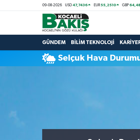
47,7436
55,2510
64,48
09-08-2026
USD
EUR
GBP
Kocaeli Nöbetçi Eczaneler
Kocaeli Hava Durumu
GÜNDEM
BİLİM TEKNOLOJİ
KARİYE
Kocaeli Trafik Yoğunluk Haritası
Selçuk Hava Durum
Süper Lig Puan Durumu ve Fikstür
Tüm Manşetler
Son Dakika Haberleri
Haber Arşivi