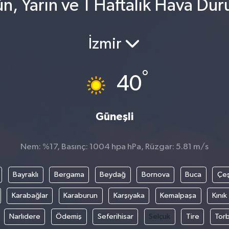
n, Yarın ve 1 Haftalık Hava Du
İzmir
°
40
Güneşli
Nem: %17, Basınç: 1004 hpa hPa, Rüzgar: 5.81 m/s
Bayraklı
Bergama
Beydağ
Bornova
Buca
Çe
Karabağlar
Karaburun
Karşıyaka
Kemalpaşa
Kınık
Narlıdere
Ödemiş
Seferihisar
Selçuk
Tire
Torb