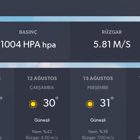
BASINÇ
RÜZGAR
1004 HPA
5.81 M/S
hpa
S
12 AĞUSTOS
13 AĞUSTOS
ÇARŞAMBA
PERŞEMBE
°
°
°
30
31
Güneşli
Güneşli
Nem: %42
Nem: %38
s
Rüzgar: 4.50 m/s
Rüzgar: 7.00 m/s