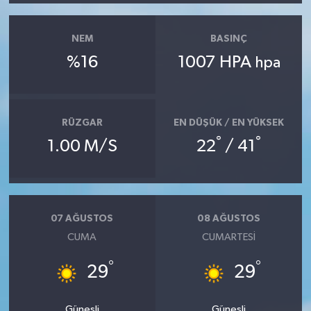
NEM
BASINÇ
%16
1007 HPA
hpa
RÜZGAR
EN DÜŞÜK / EN YÜKSEK
°
°
1.00 M/S
22
/ 41
07 AĞUSTOS
08 AĞUSTOS
CUMA
CUMARTESI
°
°
29
29
Güneşli
Güneşli