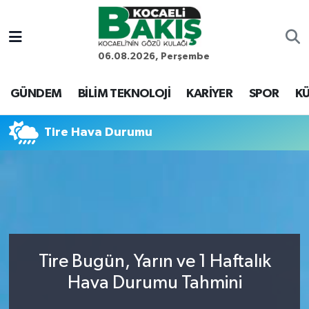
Kocaeli Nöbetçi Eczaneler
06.08.2026, Perşembe
Kocaeli Hava Durumu
GÜNDEM
BİLİM TEKNOLOJİ
KARİYER
SPOR
KÜ
Kocaeli Trafik Yoğunluk Haritası
Tire Hava Durumu
Süper Lig Puan Durumu ve Fikstür
Tüm Manşetler
Son Dakika Haberleri
Tire Bugün, Yarın ve 1 Haftalık
Haber Arşivi
Hava Durumu Tahmini