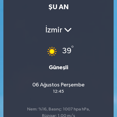
ŞU AN
İzmir
°
39
Güneşli
06 Ağustos Perşembe
12:45
Nem: %16, Basınç: 1007 hpa hPa,
Rüzgar: 1.00 m/s