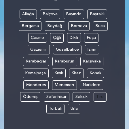
Aliağa
Balçova
Bayındır
Bayraklı
Bergama
Beydağ
Bornova
Buca
Çeşme
Çiğli
Dikili
Foça
Gaziemir
Güzelbahçe
İzmir
Karabağlar
Karaburun
Karşıyaka
Kemalpaşa
Kınık
Kiraz
Konak
Menderes
Menemen
Narlıdere
Ödemiş
Seferihisar
Selçuk
Tire
Torbalı
Urla