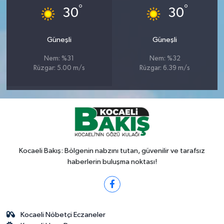
°
°
30
30
Güneşli
Güneşli
Nem: %31
Nem: %32
Rüzgar: 5.00 m/s
Rüzgar: 6.39 m/s
Kocaeli Bakış: Bölgenin nabzını tutan, güvenilir ve tarafsız
haberlerin buluşma noktası!
Kocaeli Nöbetçi Eczaneler