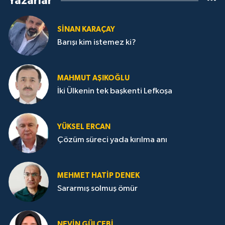
Yazarlar
SİNAN KARAÇAY
Barışı kim istemez ki?
MAHMUT AŞIKOĞLU
İki Ülkenin tek başkenti Lefkoşa
YÜKSEL ERCAN
Çözüm süreci yada kırılma anı
MEHMET HATİP DENEK
Sararmış solmuş ömür
NEVİN GÜLÇEBİ