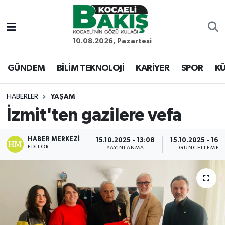
Kocaeli Nöbetçi Eczaneler
10.08.2026, Pazartesi
Kocaeli Hava Durumu
GÜNDEM
BİLİM TEKNOLOJİ
KARİYER
SPOR
KÜ
Kocaeli Trafik Yoğunluk Haritası
HABERLER
YAŞAM
İzmit'ten gazilere vefa
Süper Lig Puan Durumu ve Fikstür
HABER MERKEZI
Tüm Manşetler
15.10.2025 - 13:08
15.10.2025 - 16:3
EDITÖR
YAYINLANMA
GÜNCELLEME
Son Dakika Haberleri
Haber Arşivi