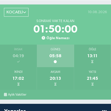
KOCAELİ
10.08.2026
SONRAKI VAKTE KALAN
01:50:00
Öğle Namazı
İMSAK
GÜNEŞ
ÖĞLE
04:19
05:58
13:11
İKINDI
AKŞAM
YATSI
17:02
20:13
21:45
Aylık Vakitler