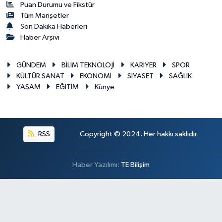
Puan Durumu ve Fikstür
Tüm Manşetler
Son Dakika Haberleri
Haber Arşivi
GÜNDEM
BİLİM TEKNOLOJİ
KARİYER
SPOR
KÜLTÜR SANAT
EKONOMİ
SİYASET
SAĞLIK
YAŞAM
EĞİTİM
Künye
RSS
Copyright © 2024. Her hakkı saklıdır.
Haber Yazılımı:
TE Bilişim