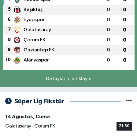
5
Beşiktaş
0
0
6
Eyüpspor
0
0
7
Galatasaray
0
0
8
Çorum FK
0
0
9
Gaziantep FK
0
0
10
Alanyaspor
0
0
Detaylar için tıklayın
Süper Lig Fikstür
14 Ağustos, Cuma
Galatasaray - Çorum FK
21:30