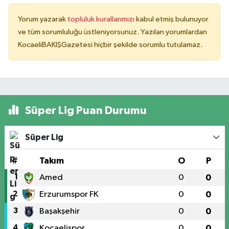
Yorum yazarak
topluluk kurallarımızı
kabul etmiş bulunuyor
ve tüm sorumluluğu üstleniyorsunuz. Yazılan yorumlardan
KocaeliBAKIŞGazetesi hiçbir şekilde sorumlu tutulamaz.
Süper Lig Puan Durumu
Süper Lig
#
Takım
O
P
1
Amed
0
0
2
Erzurumspor FK
0
0
3
Başakşehir
0
0
4
Kocaelispor
0
0