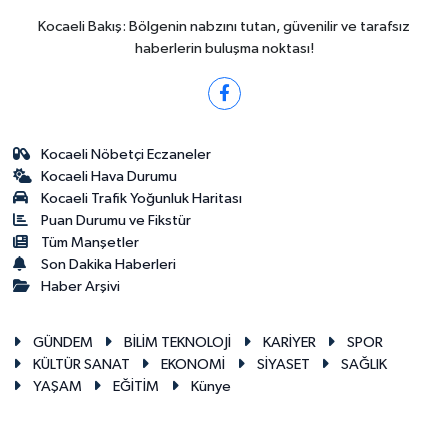
Kocaeli Bakış: Bölgenin nabzını tutan, güvenilir ve tarafsız
haberlerin buluşma noktası!
Kocaeli Nöbetçi Eczaneler
Kocaeli Hava Durumu
Kocaeli Trafik Yoğunluk Haritası
Puan Durumu ve Fikstür
Tüm Manşetler
Son Dakika Haberleri
Haber Arşivi
GÜNDEM
BİLİM TEKNOLOJİ
KARİYER
SPOR
KÜLTÜR SANAT
EKONOMİ
SİYASET
SAĞLIK
YAŞAM
EĞİTİM
Künye