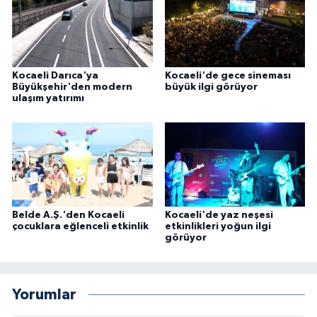
Kocaeli Darıca'ya
Kocaeli'de gece sineması
Büyükşehir'den modern
büyük ilgi görüyor
ulaşım yatırımı
Belde A.Ş.'den Kocaeli
Kocaeli'de yaz neşesi
çocuklara eğlenceli etkinlik
etkinlikleri yoğun ilgi
görüyor
Yorumlar