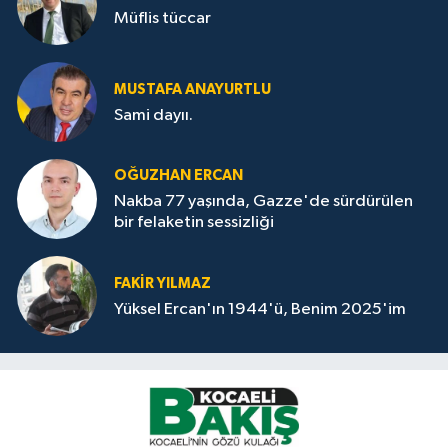
Müflis tüccar
MUSTAFA ANAYURTLU
Sami dayıı.
OĞUZHAN ERCAN
Nakba 77 yaşında, Gazze'de sürdürülen
bir felaketin sessizliği
FAKİR YILMAZ
Yüksel Ercan'ın 1944'ü, Benim 2025'im