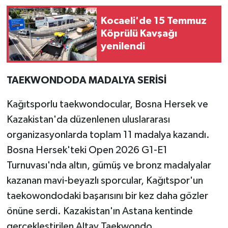
Kocaeli'de 15 Temmuz
Köprülü Kavşağı
yenilendi
TAEKWONDODA MADALYA SERİSİ
Kağıtsporlu taekwondocular, Bosna Hersek ve
Kazakistan'da düzenlenen uluslararası
organizasyonlarda toplam 11 madalya kazandı.
Bosna Hersek'teki Open 2026 G1-E1
Turnuvası'nda altın, gümüş ve bronz madalyalar
kazanan mavi-beyazlı sporcular, Kağıtspor'un
taekowondodaki başarısını bir kez daha gözler
önüne serdi. Kazakistan'ın Astana kentinde
gerçekleştirilen Altay Taekwondo