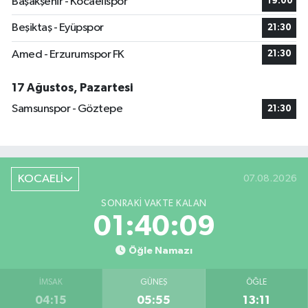
Başakşehir - Kocaelispor
19:00
Beşiktaş - Eyüpspor
21:30
Amed - Erzurumspor FK
21:30
17 Ağustos, Pazartesi
Samsunspor - Göztepe
21:30
KOCAELİ
07.08.2026
SONRAKI VAKTE KALAN
01:40:08
Öğle Namazı
İMSAK
GÜNEŞ
ÖĞLE
04:15
05:55
13:11