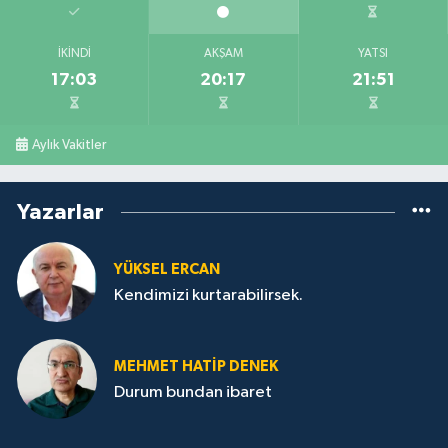
İKINDI
AKŞAM
YATSI
17:03
20:17
21:51
Aylık Vakitler
Yazarlar
YÜKSEL ERCAN
Kendimizi kurtarabilirsek.
MEHMET HATİP DENEK
Durum bundan ibaret