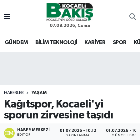
Kocaeli Nöbetçi Eczaneler
07.08.2026, Cuma
Kocaeli Hava Durumu
GÜNDEM
BİLİM TEKNOLOJİ
KARİYER
SPOR
KÜ
Kocaeli Trafik Yoğunluk Haritası
Süper Lig Puan Durumu ve Fikstür
Tüm Manşetler
HABERLER
YAŞAM
Kağıtspor, Kocaeli'yi
Son Dakika Haberleri
sporun zirvesine taşıdı
Haber Arşivi
HABER MERKEZI
01.07.2026 - 10:12
01.07.2026 - 10:
EDITÖR
YAYINLANMA
GÜNCELLEME