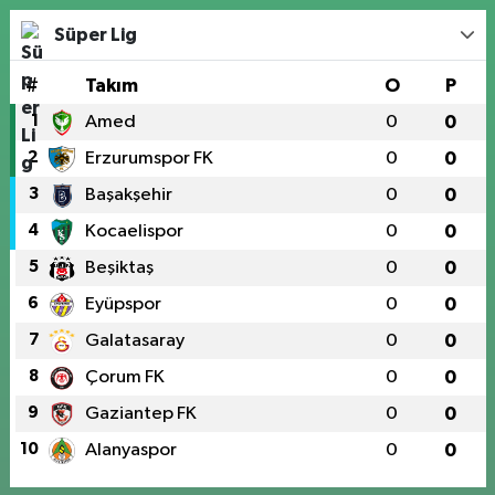
Süper Lig
#
Takım
O
P
1
Amed
0
0
2
Erzurumspor FK
0
0
3
Başakşehir
0
0
4
Kocaelispor
0
0
5
Beşiktaş
0
0
6
Eyüpspor
0
0
7
Galatasaray
0
0
8
Çorum FK
0
0
9
Gaziantep FK
0
0
10
Alanyaspor
0
0