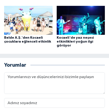
Belde A.Ş.'den Kocaeli
Kocaeli'de yaz neşesi
çocuklara eğlenceli etkinlik
etkinlikleri yoğun ilgi
görüyor
Yorumlar