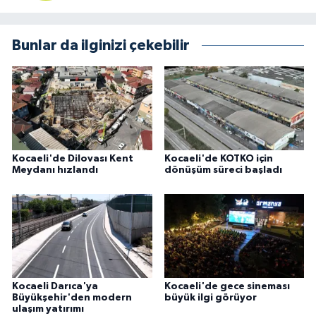
Bunlar da ilginizi çekebilir
Kocaeli'de Dilovası Kent
Kocaeli'de KOTKO için
Meydanı hızlandı
dönüşüm süreci başladı
Kocaeli Darıca'ya
Kocaeli'de gece sineması
Büyükşehir'den modern
büyük ilgi görüyor
ulaşım yatırımı