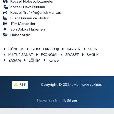
Kocaeli Nöbetçi Eczaneler
Kocaeli Hava Durumu
Kocaeli Trafik Yoğunluk Haritası
Puan Durumu ve Fikstür
Tüm Manşetler
Son Dakika Haberleri
Haber Arşivi
GÜNDEM
BİLİM TEKNOLOJİ
KARİYER
SPOR
KÜLTÜR SANAT
EKONOMİ
SİYASET
SAĞLIK
YAŞAM
EĞİTİM
Künye
RSS
Copyright © 2024. Her hakkı saklıdır.
Haber Yazılımı:
TE Bilişim