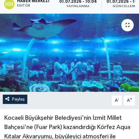
HABER MERKEZI
01.07.2026 - 10:04
01.07.2026 - 10
EDITÖR
YAYINLANMA
GÜNCELLEME
Paylaş
-
+
A
A
Kocaeli Büyükşehir Belediyesi'nin İzmit Millet
Bahçesi'ne (Fuar Park) kazandırdığı Körfez Aqua
Kıtalar Akvaryumu, büyüleyici atmosferi ile