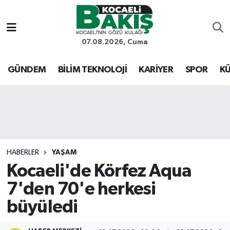
Kocaeli Nöbetçi Eczaneler
07.08.2026, Cuma
Kocaeli Hava Durumu
GÜNDEM
BİLİM TEKNOLOJİ
KARİYER
SPOR
KÜ
Kocaeli Trafik Yoğunluk Haritası
Süper Lig Puan Durumu ve Fikstür
Tüm Manşetler
HABERLER
YAŞAM
Kocaeli'de Körfez Aqua
Son Dakika Haberleri
7'den 70'e herkesi
Haber Arşivi
büyüledi