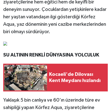
ziyaretçilerine hem eğitici hem de keyifli bir
deneyim sunuyor. Çocuklardan yetişkinlere kadar
her yaştan vatandaşın ilgi gösterdiği Körfez
Aqua, yaz döneminin yeni cazibe merkezlerinden
biri olmayı sürdürüyor.
SU ALTININ RENKLİ DÜNYASINA YOLCULUK
Kocaeli'de Dilovası
Kent Meydanı hızlandı
Yaklaşık 5 bin canlıya ve 60'ın üzerinde türe ev
sahipliği yapan Körfez Aqua, ziyaretçilerine