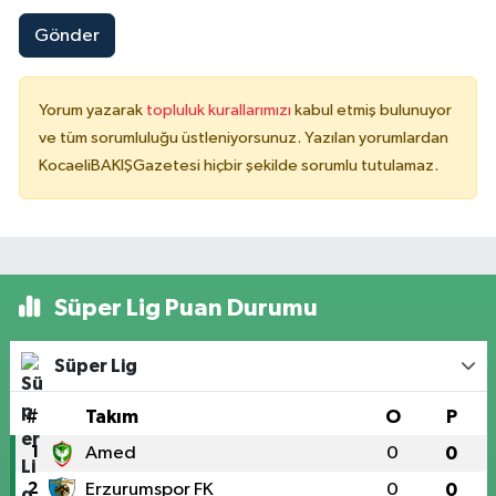
Gönder
Yorum yazarak
topluluk kurallarımızı
kabul etmiş bulunuyor
ve tüm sorumluluğu üstleniyorsunuz. Yazılan yorumlardan
KocaeliBAKIŞGazetesi hiçbir şekilde sorumlu tutulamaz.
Süper Lig Puan Durumu
Süper Lig
#
Takım
O
P
1
Amed
0
0
2
Erzurumspor FK
0
0