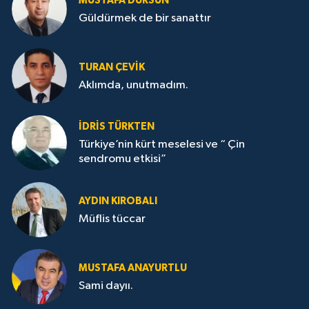
MUSTAFA DURSUN
Güldürmek de bir sanattır
TURAN ÇEVİK
Aklımda, unutmadım.
İDRİS TÜRKTEN
Türkiye’nin kürt meselesi ve “ Çin
sendromu etkisi”
AYDIN KIROBALI
Müflis tüccar
MUSTAFA ANAYURTLU
Sami dayıı.