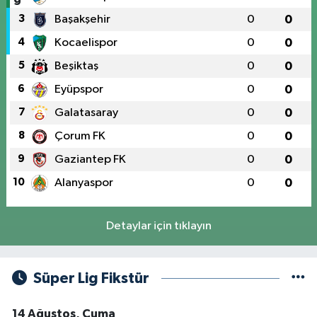
3
Başakşehir
0
0
4
Kocaelispor
0
0
5
Beşiktaş
0
0
6
Eyüpspor
0
0
7
Galatasaray
0
0
8
Çorum FK
0
0
9
Gaziantep FK
0
0
10
Alanyaspor
0
0
Detaylar için tıklayın
Süper Lig Fikstür
14 Ağustos, Cuma