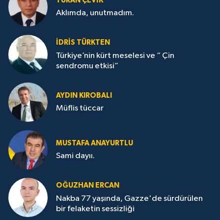
TURAN ÇEVİK
Aklımda, unutmadım.
İDRİS TÜRKTEN
Türkiye’nin kürt meselesi ve “ Çin
sendromu etkisi”
AYDIN KIROBALI
Müflis tüccar
MUSTAFA ANAYURTLU
Sami dayıı.
OĞUZHAN ERCAN
Nakba 77 yaşında, Gazze'de sürdürülen
bir felaketin sessizliği