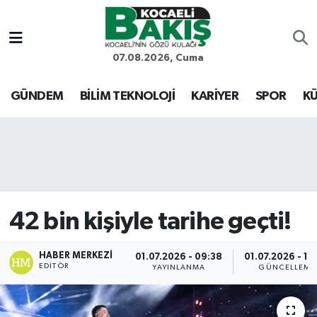
Kocaeli Nöbetçi Eczaneler
07.08.2026, Cuma
Kocaeli Hava Durumu
GÜNDEM
BİLİM TEKNOLOJİ
KARİYER
SPOR
KÜ
Kocaeli Trafik Yoğunluk Haritası
Süper Lig Puan Durumu ve Fikstür
Tüm Manşetler
42 bin kişiyle tarihe geçti!
Son Dakika Haberleri
HABER MERKEZI
01.07.2026 - 09:38
01.07.2026 - 10
EDITÖR
Haber Arşivi
YAYINLANMA
GÜNCELLEME