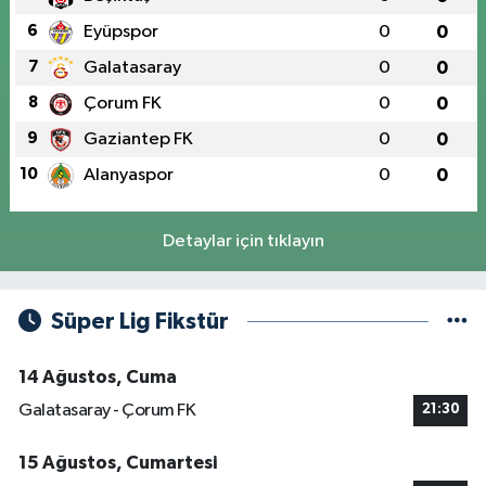
6
Eyüpspor
0
0
7
Galatasaray
0
0
8
Çorum FK
0
0
9
Gaziantep FK
0
0
10
Alanyaspor
0
0
Detaylar için tıklayın
Süper Lig Fikstür
14 Ağustos, Cuma
Galatasaray - Çorum FK
21:30
15 Ağustos, Cumartesi