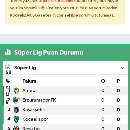
Yorum yazarak
topluluk kurallarımızı
kabul etmiş bulunuyor
ve tüm sorumluluğu üstleniyorsunuz. Yazılan yorumlardan
KocaeliBAKIŞGazetesi hiçbir şekilde sorumlu tutulamaz.
Süper Lig Puan Durumu
Süper Lig
#
Takım
O
P
1
Amed
0
0
2
Erzurumspor FK
0
0
3
Başakşehir
0
0
4
Kocaelispor
0
0
5
Beşiktaş
0
0