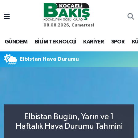
Kocaeli Nöbetçi Eczaneler
08.08.2026, Cumartesi
Kocaeli Hava Durumu
GÜNDEM
BİLİM TEKNOLOJİ
KARİYER
SPOR
KÜ
Kocaeli Trafik Yoğunluk Haritası
Elbistan Hava Durumu
Süper Lig Puan Durumu ve Fikstür
Tüm Manşetler
Son Dakika Haberleri
Elbistan Bugün, Yarın ve 1
Haber Arşivi
Haftalık Hava Durumu Tahmini