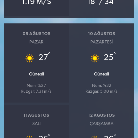
1.19 M/S
18
/ 34
09 AĞUSTOS
10 AĞUSTOS
PAZAR
PAZARTESI
°
°
27
25
Güneşli
Güneşli
Nem: %27
Nem: %32
Rüzgar: 7.31 m/s
Rüzgar: 5.00 m/s
11 AĞUSTOS
12 AĞUSTOS
SALI
ÇARŞAMBA
°
°