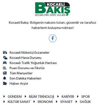
Kocaeli Bakış: Bölgenin nabzını tutan, güvenilir ve tarafsız
haberlerin buluşma noktası!
Kocaeli Nöbetçi Eczaneler
Kocaeli Hava Durumu
Kocaeli Trafik Yoğunluk Haritası
Puan Durumu ve Fikstür
Tüm Manşetler
Son Dakika Haberleri
Haber Arşivi
GÜNDEM
BİLİM TEKNOLOJİ
KARİYER
SPOR
KÜLTÜR SANAT
EKONOMİ
SİYASET
SAĞLIK