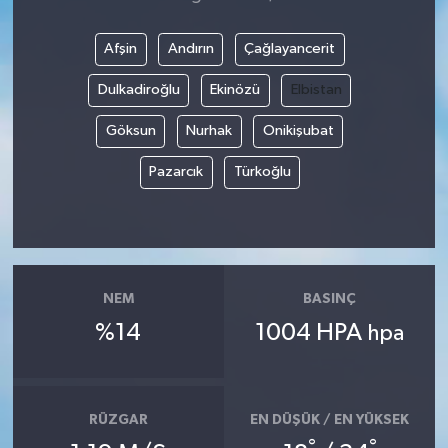
Afşin
Andırın
Çağlayancerit
Dulkadiroğlu
Ekinözü
Elbistan
Göksun
Nurhak
Onikişubat
Pazarcık
Türkoğlu
NEM
BASINÇ
%14
1004 HPA
hpa
RÜZGAR
EN DÜŞÜK / EN YÜKSEK
°
°