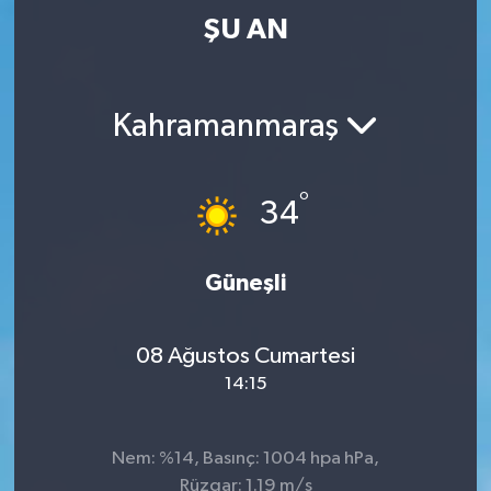
ŞU AN
Kahramanmaraş
°
34
Güneşli
08 Ağustos Cumartesi
14:15
Nem: %14, Basınç: 1004 hpa hPa,
Rüzgar: 1.19 m/s