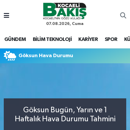
Kocaeli Nöbetçi Eczaneler
07.08.2026, Cuma
Kocaeli Hava Durumu
GÜNDEM
BİLİM TEKNOLOJİ
KARİYER
SPOR
KÜ
Kocaeli Trafik Yoğunluk Haritası
Göksun Hava Durumu
Süper Lig Puan Durumu ve Fikstür
Tüm Manşetler
Son Dakika Haberleri
Göksun Bugün, Yarın ve 1
Haber Arşivi
Haftalık Hava Durumu Tahmini