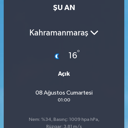
ŞU AN
Kahramanmaraş
°
16
Açık
08 Ağustos Cumartesi
01:00
Nem: %34, Basınç: 1009 hpa hPa,
Rüzgar: 3.81 m/s