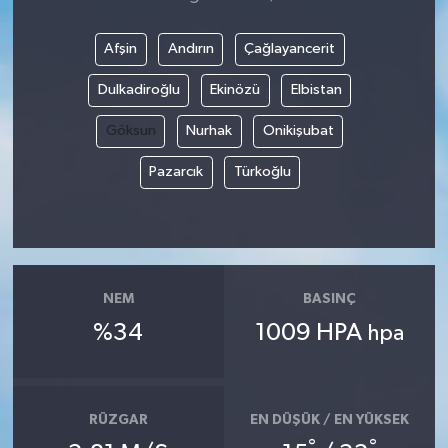
Afşin
Andırın
Çağlayancerit
Dulkadiroğlu
Ekinözü
Elbistan
Göksun
Nurhak
Onikişubat
Pazarcık
Türkoğlu
NEM
BASINÇ
%34
1009 HPA
hpa
RÜZGAR
EN DÜŞÜK / EN YÜKSEK
°
°