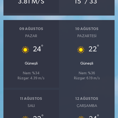
3.81 M/S
15
/ 33
09 AĞUSTOS
10 AĞUSTOS
PAZAR
PAZARTESI
°
°
24
22
Güneşli
Güneşli
Nem: %34
Nem: %36
Rüzgar: 4.39 m/s
Rüzgar: 6.19 m/s
11 AĞUSTOS
12 AĞUSTOS
SALI
ÇARŞAMBA
°
°