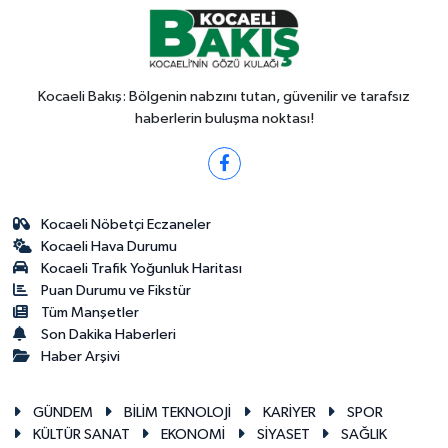
Kocaeli Bakış: Bölgenin nabzını tutan, güvenilir ve tarafsız
haberlerin buluşma noktası!
Kocaeli Nöbetçi Eczaneler
Kocaeli Hava Durumu
Kocaeli Trafik Yoğunluk Haritası
Puan Durumu ve Fikstür
Tüm Manşetler
Son Dakika Haberleri
Haber Arşivi
GÜNDEM
BİLİM TEKNOLOJİ
KARİYER
SPOR
KÜLTÜR SANAT
EKONOMİ
SİYASET
SAĞLIK