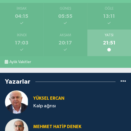
İMSAK
GÜNEŞ
ÖĞLE
04:15
05:55
13:11
İKINDI
AKŞAM
YATSI
17:03
20:17
21:51
Aylık Vakitler
Yazarlar
YÜKSEL ERCAN
Kalp ağrısı
MEHMET HATİP DENEK