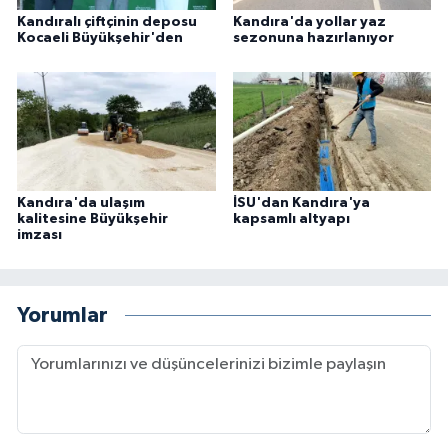
Kandıralı çiftçinin deposu
Kandıra'da yollar yaz
Kocaeli Büyükşehir'den
sezonuna hazırlanıyor
Kandıra'da ulaşım
İSU'dan Kandıra'ya
kalitesine Büyükşehir
kapsamlı altyapı
imzası
Yorumlar