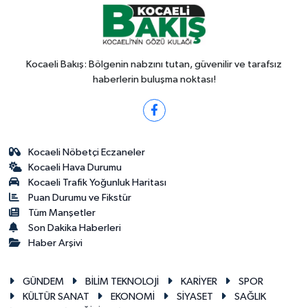
Kocaeli Bakış: Bölgenin nabzını tutan, güvenilir ve tarafsız
haberlerin buluşma noktası!
Kocaeli Nöbetçi Eczaneler
Kocaeli Hava Durumu
Kocaeli Trafik Yoğunluk Haritası
Puan Durumu ve Fikstür
Tüm Manşetler
Son Dakika Haberleri
Haber Arşivi
GÜNDEM
BİLİM TEKNOLOJİ
KARİYER
SPOR
KÜLTÜR SANAT
EKONOMİ
SİYASET
SAĞLIK