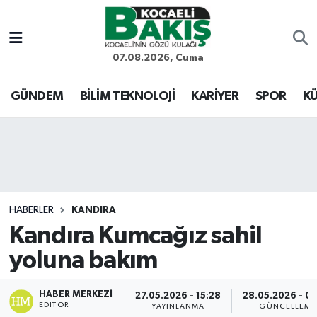
Kocaeli Nöbetçi Eczaneler
07.08.2026, Cuma
Kocaeli Hava Durumu
GÜNDEM
BİLİM TEKNOLOJİ
KARİYER
SPOR
KÜ
Kocaeli Trafik Yoğunluk Haritası
Süper Lig Puan Durumu ve Fikstür
Tüm Manşetler
HABERLER
KANDIRA
Kandıra Kumcağız sahil
Son Dakika Haberleri
yoluna bakım
Haber Arşivi
HABER MERKEZI
27.05.2026 - 15:28
28.05.2026 - 0
EDITÖR
YAYINLANMA
GÜNCELLEME