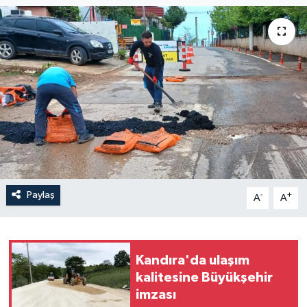
Paylaş
-
+
A
A
Kandıra'da ulaşım
kalitesine Büyükşehir
imzası