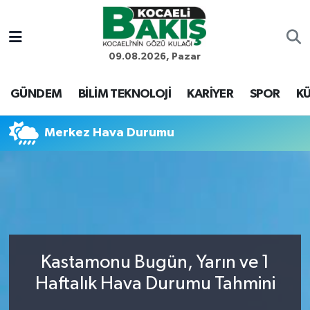
Kocaeli Nöbetçi Eczaneler
09.08.2026, Pazar
Kocaeli Hava Durumu
GÜNDEM
BİLİM TEKNOLOJİ
KARİYER
SPOR
KÜ
Kocaeli Trafik Yoğunluk Haritası
Merkez Hava Durumu
Süper Lig Puan Durumu ve Fikstür
Tüm Manşetler
Son Dakika Haberleri
Kastamonu Bugün, Yarın ve 1
Haber Arşivi
Haftalık Hava Durumu Tahmini