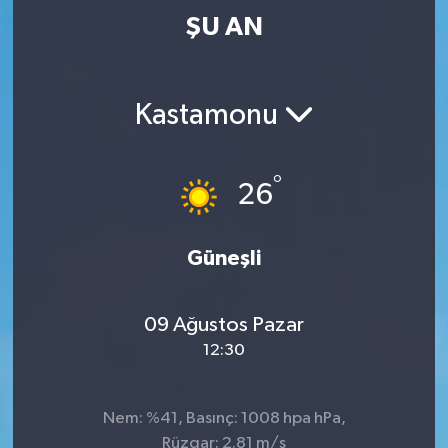
ŞU AN
Kastamonu
°
26
Güneşli
09 Ağustos Pazar
12:30
Nem: %41, Basınç: 1008 hpa hPa,
Rüzgar: 2.81 m/s