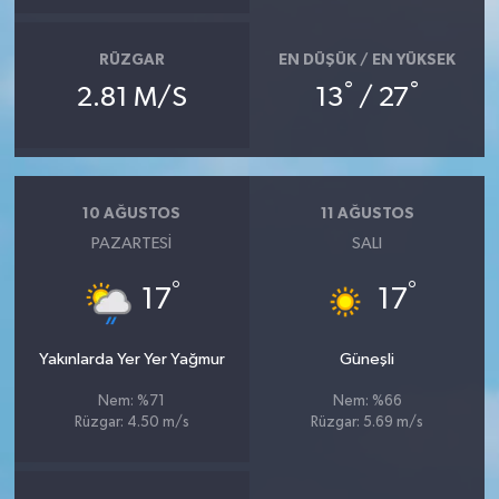
RÜZGAR
EN DÜŞÜK / EN YÜKSEK
°
°
2.81 M/S
13
/ 27
10 AĞUSTOS
11 AĞUSTOS
PAZARTESI
SALI
°
°
17
17
Yakınlarda Yer Yer Yağmur
Güneşli
Nem: %71
Nem: %66
Rüzgar: 4.50 m/s
Rüzgar: 5.69 m/s