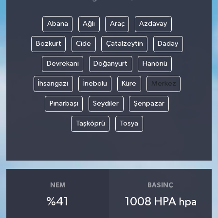
Abana
Ağlı
Araç
Azdavay
Bozkurt
Cide
Çatalzeytin
Daday
Devrekani
Doğanyurt
Hanönü
İhsangazi
İnebolu
Küre
Merkez
Pınarbaşı
Seydiler
Şenpazar
Taşköprü
Tosya
NEM
BASINÇ
%41
1008 HPA
hpa