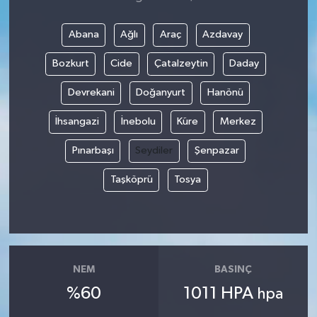
Abana
Ağlı
Araç
Azdavay
Bozkurt
Cide
Çatalzeytin
Daday
Devrekani
Doğanyurt
Hanönü
İhsangazi
İnebolu
Küre
Merkez
Pınarbaşı
Seydiler
Şenpazar
Taşköprü
Tosya
NEM
BASINÇ
%60
1011 HPA
hpa