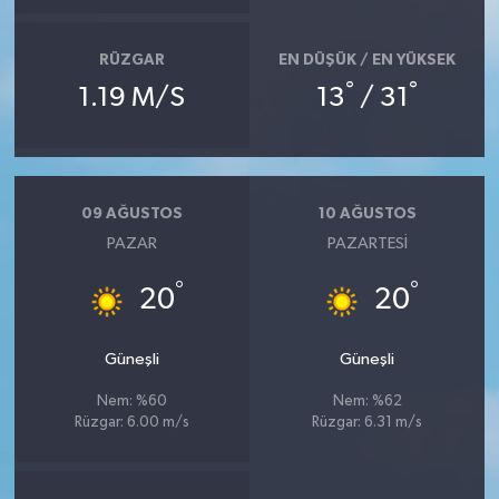
RÜZGAR
EN DÜŞÜK / EN YÜKSEK
°
°
1.19 M/S
13
/ 31
09 AĞUSTOS
10 AĞUSTOS
PAZAR
PAZARTESI
°
°
20
20
Güneşli
Güneşli
Nem: %60
Nem: %62
Rüzgar: 6.00 m/s
Rüzgar: 6.31 m/s