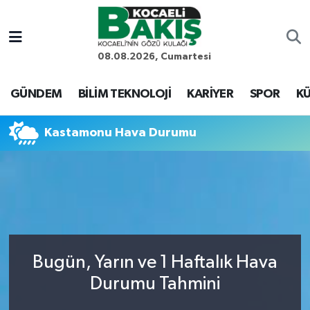
Kocaeli Nöbetçi Eczaneler
08.08.2026, Cumartesi
Kocaeli Hava Durumu
GÜNDEM
BİLİM TEKNOLOJİ
KARİYER
SPOR
KÜ
Kocaeli Trafik Yoğunluk Haritası
Kastamonu Hava Durumu
Süper Lig Puan Durumu ve Fikstür
Tüm Manşetler
Son Dakika Haberleri
Bugün, Yarın ve 1 Haftalık Hava
Haber Arşivi
Durumu Tahmini