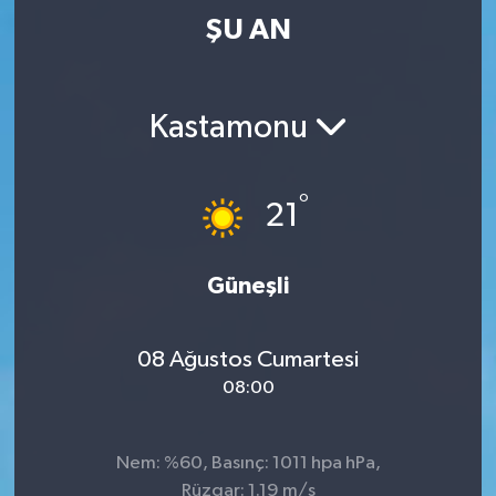
ŞU AN
Kastamonu
°
21
Güneşli
08 Ağustos Cumartesi
08:00
Nem: %60, Basınç: 1011 hpa hPa,
Rüzgar: 1.19 m/s