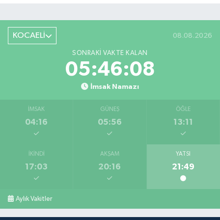
KOCAELİ
08.08.2026
SONRAKI VAKTE KALAN
05:46:08
İmsak Namazı
İMSAK
GÜNEŞ
ÖĞLE
04:16
05:56
13:11
İKINDI
AKŞAM
YATSI
17:03
20:16
21:49
Aylık Vakitler