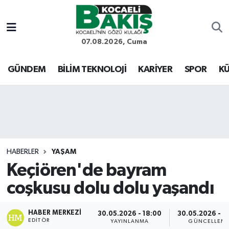
Kocaeli Nöbetçi Eczaneler
07.08.2026, Cuma
Kocaeli Hava Durumu
GÜNDEM
BİLİM TEKNOLOJİ
KARİYER
SPOR
KÜ
Kocaeli Trafik Yoğunluk Haritası
Süper Lig Puan Durumu ve Fikstür
Tüm Manşetler
HABERLER
YAŞAM
Keçiören'de bayram
Son Dakika Haberleri
coşkusu dolu dolu yaşandı
Haber Arşivi
HABER MERKEZI
30.05.2026 - 18:00
30.05.2026 - 2
EDITÖR
YAYINLANMA
GÜNCELLEM