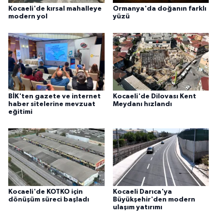
Kocaeli'de kırsal mahalleye
Ormanya'da doğanın farklı
modern yol
yüzü
BİK'ten gazete ve internet
Kocaeli'de Dilovası Kent
haber sitelerine mevzuat
Meydanı hızlandı
eğitimi
Kocaeli'de KOTKO için
Kocaeli Darıca'ya
dönüşüm süreci başladı
Büyükşehir'den modern
ulaşım yatırımı