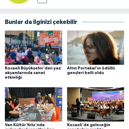
Bunlar da ilginizi çekebilir
Kocaeli Büyükşehir'den yaz
Altın Portakal'ın ödüllü
akşamlarında sanat
gençleri belli oldu
etkinliği
Van Kültür Yolu'nda
Kocaeli'de geleceğin