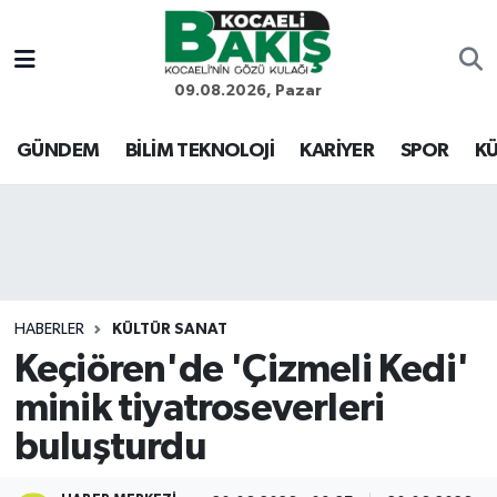
Kocaeli Nöbetçi Eczaneler
09.08.2026, Pazar
Kocaeli Hava Durumu
GÜNDEM
BİLİM TEKNOLOJİ
KARİYER
SPOR
KÜ
Kocaeli Trafik Yoğunluk Haritası
Süper Lig Puan Durumu ve Fikstür
Tüm Manşetler
HABERLER
KÜLTÜR SANAT
Keçiören'de 'Çizmeli Kedi'
Son Dakika Haberleri
minik tiyatroseverleri
Haber Arşivi
buluşturdu