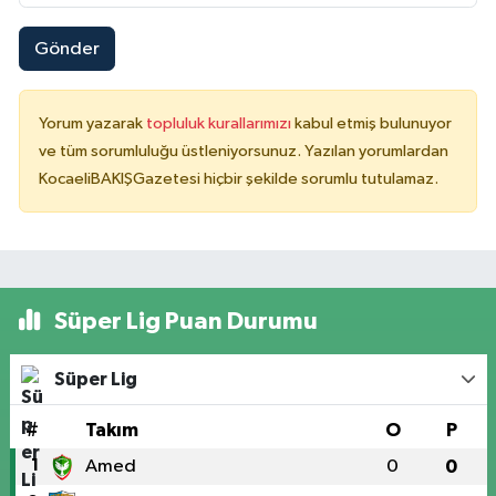
Gönder
Yorum yazarak
topluluk kurallarımızı
kabul etmiş bulunuyor
ve tüm sorumluluğu üstleniyorsunuz. Yazılan yorumlardan
KocaeliBAKIŞGazetesi hiçbir şekilde sorumlu tutulamaz.
Süper Lig Puan Durumu
Süper Lig
#
Takım
O
P
1
Amed
0
0