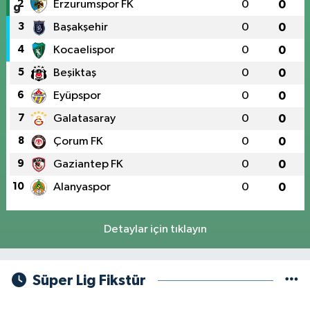
2
Erzurumspor FK
0
0
3
Başakşehir
0
0
4
Kocaelispor
0
0
5
Beşiktaş
0
0
6
Eyüpspor
0
0
7
Galatasaray
0
0
8
Çorum FK
0
0
9
Gaziantep FK
0
0
10
Alanyaspor
0
0
Detaylar için tıklayın
Süper Lig Fikstür