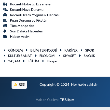
Kocaeli Nöbetçi Eczaneler
Kocaeli Hava Durumu
Kocaeli Trafik Yoğunluk Haritası
Puan Durumu ve Fikstür
Tüm Manşetler
Son Dakika Haberleri
Haber Arşivi
GÜNDEM
BİLİM TEKNOLOJİ
KARİYER
SPOR
KÜLTÜR SANAT
EKONOMİ
SİYASET
SAĞLIK
YAŞAM
EĞİTİM
Künye
RSS
Copyright © 2024. Her hakkı saklıdır.
Haber Yazılımı:
TE Bilişim