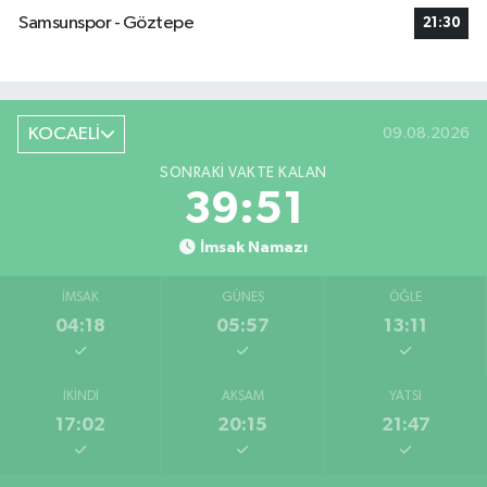
Samsunspor - Göztepe
21:30
KOCAELİ
09.08.2026
SONRAKI VAKTE KALAN
39:50
İmsak Namazı
İMSAK
GÜNEŞ
ÖĞLE
04:18
05:57
13:11
İKINDI
AKŞAM
YATSI
17:02
20:15
21:47