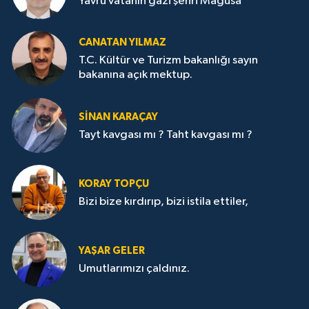
Yavru vatanın gazi şehri Mağusa
CANATAN YILMAZ
T.C. Kültür ve Turizm bakanlığı sayın
bakanına açık mektup.
SİNAN KARAÇAY
Tayt kavgası mı ? Taht kavgası mı ?
KORAY TOPÇU
Bizi bize kırdırıp, bizi istila ettiler,
YAŞAR GELER
Umutlarımızı çaldınız.