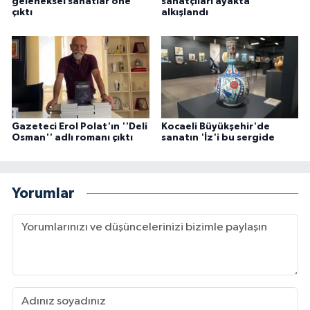
geleneksel sanatlar öne
sanatçıları ayakta
çıktı
alkışlandı
Gazeteci Erol Polat'ın ''Deli
Kocaeli Büyükşehir'de
Osman'' adlı romanı çıktı
sanatın 'İz'i bu sergide
Yorumlar