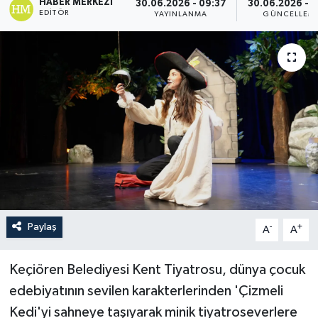
HABER MERKEZI
30.06.2026 - 09:37
30.06.2026 - 1
EDITÖR
YAYINLANMA
GÜNCELLEM
Paylaş
-
+
A
A
Keçiören Belediyesi Kent Tiyatrosu, dünya çocuk
edebiyatının sevilen karakterlerinden 'Çizmeli
Kedi'yi sahneye taşıyarak minik tiyatroseverlere