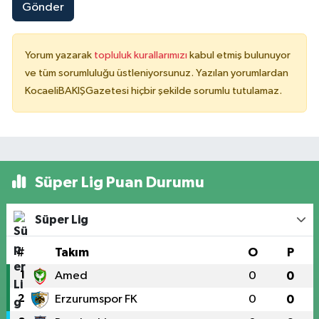
Gönder
Yorum yazarak
topluluk kurallarımızı
kabul etmiş bulunuyor
ve tüm sorumluluğu üstleniyorsunuz. Yazılan yorumlardan
KocaeliBAKIŞGazetesi hiçbir şekilde sorumlu tutulamaz.
Süper Lig Puan Durumu
Süper Lig
#
Takım
O
P
1
Amed
0
0
2
Erzurumspor FK
0
0