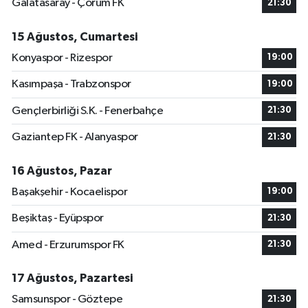
Galatasaray - Çorum FK
21:30
15 Ağustos, Cumartesi
Konyaspor - Rizespor
19:00
Kasımpaşa - Trabzonspor
19:00
Gençlerbirliği S.K. - Fenerbahçe
21:30
Gaziantep FK - Alanyaspor
21:30
16 Ağustos, Pazar
Başakşehir - Kocaelispor
19:00
Beşiktaş - Eyüpspor
21:30
Amed - Erzurumspor FK
21:30
17 Ağustos, Pazartesi
Samsunspor - Göztepe
21:30