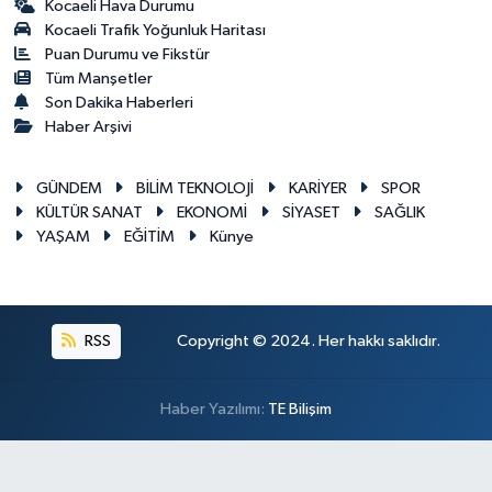
Kocaeli Hava Durumu
Kocaeli Trafik Yoğunluk Haritası
Puan Durumu ve Fikstür
Tüm Manşetler
Son Dakika Haberleri
Haber Arşivi
GÜNDEM
BİLİM TEKNOLOJİ
KARİYER
SPOR
KÜLTÜR SANAT
EKONOMİ
SİYASET
SAĞLIK
YAŞAM
EĞİTİM
Künye
RSS
Copyright © 2024. Her hakkı saklıdır.
Haber Yazılımı:
TE Bilişim