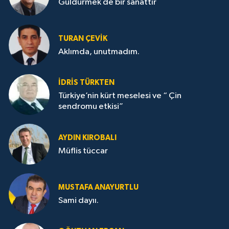
Güldürmek de bir sanattır
TURAN ÇEVİK
Aklımda, unutmadım.
İDRİS TÜRKTEN
Türkiye’nin kürt meselesi ve “ Çin
sendromu etkisi”
AYDIN KIROBALI
Müflis tüccar
MUSTAFA ANAYURTLU
Sami dayıı.