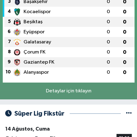
3
Başakşehir
0
0
4
Kocaelispor
0
0
5
Beşiktaş
0
0
6
Eyüpspor
0
0
7
Galatasaray
0
0
8
Çorum FK
0
0
9
Gaziantep FK
0
0
10
Alanyaspor
0
0
Detaylar için tıklayın
Süper Lig Fikstür
14 Ağustos, Cuma