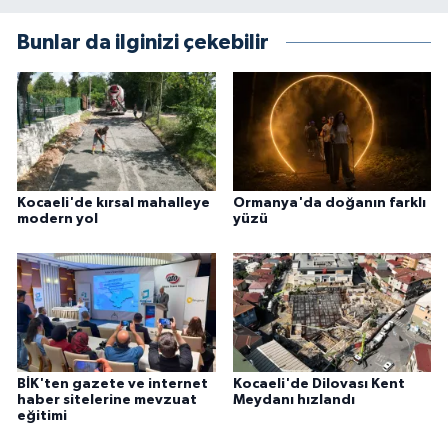
Bunlar da ilginizi çekebilir
Kocaeli'de kırsal mahalleye
Ormanya'da doğanın farklı
modern yol
yüzü
BİK'ten gazete ve internet
Kocaeli'de Dilovası Kent
haber sitelerine mevzuat
Meydanı hızlandı
eğitimi