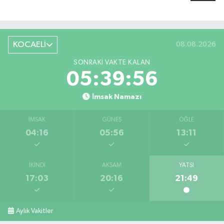
KOCAELİ
08.08.2026
SONRAKI VAKTE KALAN
05:39:56
İmsak Namazı
İMSAK
GÜNEŞ
ÖĞLE
04:16
05:56
13:11
İKINDI
AKŞAM
YATSI
17:03
20:16
21:49
Aylık Vakitler