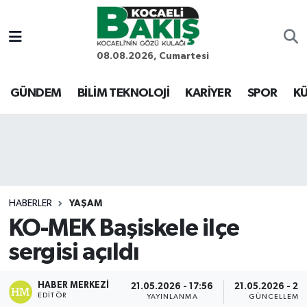
Kocaeli Nöbetçi Eczaneler
08.08.2026, Cumartesi
Kocaeli Hava Durumu
GÜNDEM
BİLİM TEKNOLOJİ
KARİYER
SPOR
KÜ
Kocaeli Trafik Yoğunluk Haritası
Süper Lig Puan Durumu ve Fikstür
Tüm Manşetler
HABERLER
YAŞAM
KO-MEK Başiskele ilçe
Son Dakika Haberleri
sergisi açıldı
Haber Arşivi
HABER MERKEZI
21.05.2026 - 17:56
21.05.2026 - 22
EDITÖR
YAYINLANMA
GÜNCELLEME