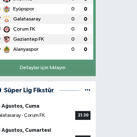
6
Eyüpspor
0
0
7
Galatasaray
0
0
8
Çorum FK
0
0
9
Gaziantep FK
0
0
0
Alanyaspor
0
0
Detaylar için tıklayın
Süper Lig Fikstür
4 Ağustos, Cuma
latasaray - Çorum FK
21:30
5 Ağustos, Cumartesi