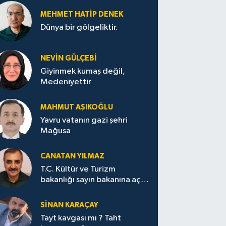
MEHMET HATİP DENEK
Dünya bir gölgeliktir.
NEVİN GÜLÇEBİ
Giyinmek kumaş değil,
Medeniyettir
MAHMUT AŞIKOĞLU
Yavru vatanın gazi şehri
Mağusa
CANATAN YILMAZ
T.C. Kültür ve Turizm
bakanlığı sayın bakanına açık
mektup.
SİNAN KARAÇAY
Tayt kavgası mı ? Taht