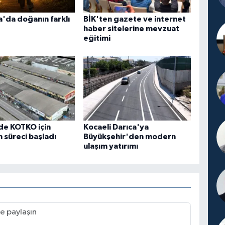
'da doğanın farklı
BİK'ten gazete ve internet
haber sitelerine mevzuat
eğitimi
de KOTKO için
Kocaeli Darıca'ya
süreci başladı
Büyükşehir'den modern
ulaşım yatırımı