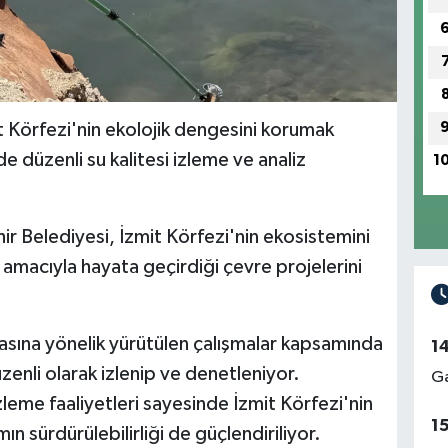
t Körfezi'nin ekolojik dengesini korumak
 düzenli su kalitesi izleme ve analiz
1
ir Belediyesi, İzmit Körfezi'nin ekosistemini
k amacıyla hayata geçirdiği çevre projelerini
sına yönelik yürütülen çalışmalar kapsamında
1
enli olarak izlenip ve denetleniyor.
Ga
zleme faaliyetleri sayesinde İzmit Körfezi'nin
1
 sürdürülebilirliği de güçlendiriliyor.