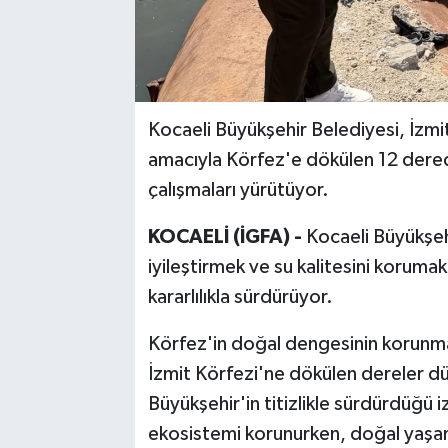
Kocaeli Büyükşehir Belediyesi, İzmi
amacıyla Körfez'e dökülen 12 derede
çalışmaları yürütüyor.
KOCAELİ (İGFA) -
Kocaeli Büyükşeh
iyileştirmek ve su kalitesini koruma
kararlılıkla sürdürüyor.
Körfez'in doğal dengesinin korunma
İzmit Körfezi'ne dökülen dereler düz
Büyükşehir'in titizlikle sürdürdüğü i
ekosistemi korunurken, doğal yaşamın