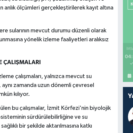
n anlık ölçümleri gerçekleştirilerek kayıt altına
ere sularının mevcut durumu düzenli olarak
runmasına yönelik izleme faaliyetleri aralıksız
İMS
04:
ME ÇALIŞMALARI
zleme çalışmaları, yalnızca mevcut su
il, aynı zamanda uzun dönemli çevresel
mkün kılıyor.
Y
len bu çalışmalar, İzmit Körfezi'nin biyolojik
sisteminin sürdürülebilirliğine ve su
sağlıklı bir şekilde aktarılmasına katkı