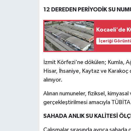
12 DEREDEN PERİYODİK SU NUM
Kocaeli'de K
İçeriği Görünt
İzmit Körfezi'ne dökülen; Kumla, Ağ
Hisar, İhsaniye, Kaytaz ve Karakoç d
alınıyor.
Alınan numuneler, fiziksel, kimyasal 
gerçekleştirilmesi amacıyla TÜBİT
SAHADA ANLIK SU KALİTESİ ÖLÇ
Çalışmalar sırasında ayrıca sahada d