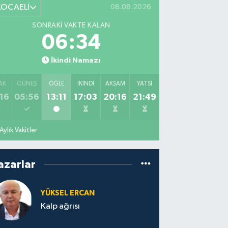
KOCAELİ
08.08.2026
SONRAKI VAKTE KALAN
06:33
İkindi Namazı
AK
GÜNEŞ
ÖĞLE
İKINDI
AKŞAM
YATSI
16
05:56
13:11
17:03
20:16
21:49
Aylık Vakitler
azarlar
YÜKSEL ERCAN
Kalp ağrısı