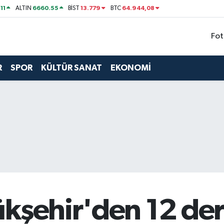
11
6660.55
13.779
64.944,08
ALTIN
BİST
BTC
Fot
R
SPOR
KÜLTÜR SANAT
EKONOMİ
ükşehir'den 12 de