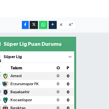
-
+
A
A
Süper Lig Puan Durumu
Süper Lig
#
Takım
O
P
1
Amed
0
0
2
Erzurumspor FK
0
0
3
Başakşehir
0
0
4
Kocaelispor
0
0
5
Beşiktaş
0
0