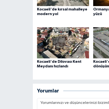
Kocaeli'de kırsal mahalleye
Ormanya
modern yol
yüzü
Kocaeli'de Dilovası Kent
Kocaeli'
Meydanı hızlandı
dönüşüm 
Yorumlar