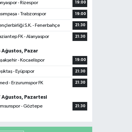
nyaspor - Rizespor
19:00
sımpaşa - Trabzonspor
19:00
nçlerbirliği S.K. - Fenerbahçe
21:30
ziantep FK - Alanyaspor
21:30
6 Ağustos, Pazar
şakşehir - Kocaelispor
19:00
şiktaş - Eyüpspor
21:30
ed - Erzurumspor FK
21:30
7 Ağustos, Pazartesi
msunspor - Göztepe
21:30