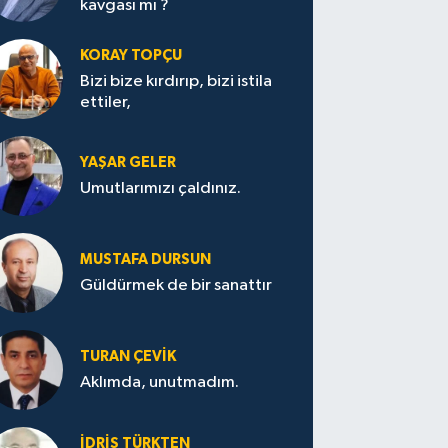
kavgası mı ?
KORAY TOPÇU
Bizi bize kırdırıp, bizi istila
ettiler,
YAŞAR GELER
Umutlarımızı çaldınız.
MUSTAFA DURSUN
Güldürmek de bir sanattır
TURAN ÇEVİK
Aklımda, unutmadım.
İDRİS TÜRKTEN