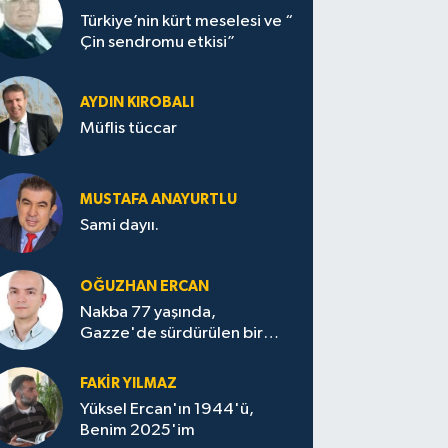
Türkiye’nin kürt meselesi ve “
Çin sendromu etkisi”
AYDIN KIROBALI
Müflis tüccar
MUSTAFA ANAYURTLU
Sami dayıı.
OĞUZHAN ERCAN
Nakba 77 yaşında,
Gazze'de sürdürülen bir
felaketin sessizliği
FAKİR YILMAZ
Yüksel Ercan'ın 1944'ü,
Benim 2025'im