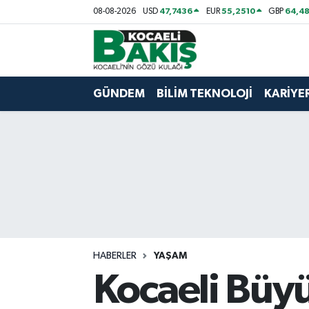
47,7436
55,2510
64,48
08-08-2026
USD
EUR
GBP
Kocaeli Nöbetçi Eczaneler
Kocaeli Hava Durumu
GÜNDEM
BİLİM TEKNOLOJİ
KARİYE
Kocaeli Trafik Yoğunluk Haritası
Süper Lig Puan Durumu ve Fikstür
Tüm Manşetler
Son Dakika Haberleri
HABERLER
YAŞAM
Haber Arşivi
Kocaeli Büy