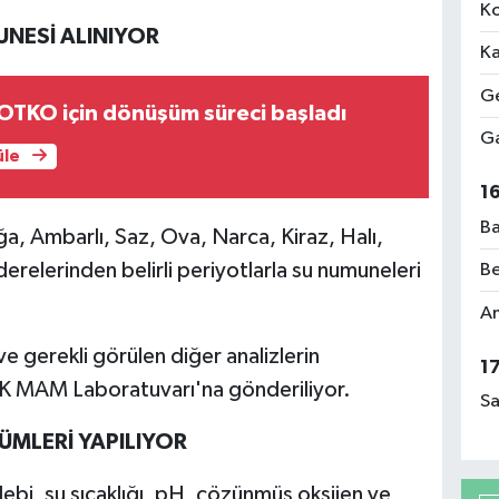
Ko
UNESİ ALINIYOR
Ka
Ge
OTKO için dönüşüm süreci başladı
Ga
üle
1
Ba
a, Ambarlı, Saz, Ova, Narca, Kiraz, Halı,
erelerinden belirli periyotlarla su numuneleri
Be
Am
ve gerekli görülen diğer analizlerin
1
AK MAM Laboratuvarı'na gönderiliyor.
Sa
ÜMLERİ YAPILIYOR
ebi, su sıcaklığı, pH, çözünmüş oksijen ve