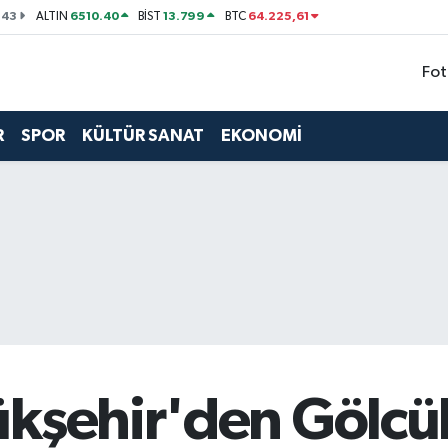
143
6510.40
13.799
64.225,61
ALTIN
BİST
BTC
Fot
R
SPOR
KÜLTÜR SANAT
EKONOMİ
kşehir'den Gölcük