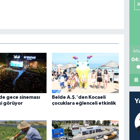
İMS
04:
de gece sineması
Belde A.Ş.'den Kocaeli
Y
gi görüyor
çocuklara eğlenceli etkinlik