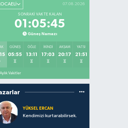
KOCAELİ
07.08.2026
SONRAKI VAKTE KALAN
01:05:44
Güneş Namazı
AK
GÜNEŞ
ÖĞLE
İKINDI
AKŞAM
YATSI
15
05:55
13:11
17:03
20:17
21:51
Aylık Vakitler
azarlar
YÜKSEL ERCAN
Kendimizi kurtarabilirsek.