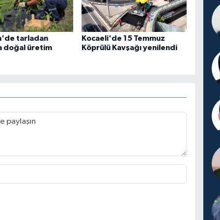
n'de tarladan
Kocaeli'de 15 Temmuz
a doğal üretim
Köprülü Kavşağı yenilendi