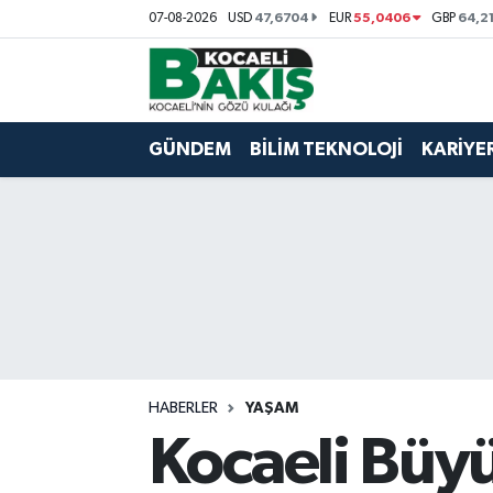
47,6704
55,0406
64,2
07-08-2026
USD
EUR
GBP
Kocaeli Nöbetçi Eczaneler
Kocaeli Hava Durumu
GÜNDEM
BİLİM TEKNOLOJİ
KARİYE
Kocaeli Trafik Yoğunluk Haritası
Süper Lig Puan Durumu ve Fikstür
Tüm Manşetler
Son Dakika Haberleri
HABERLER
YAŞAM
Haber Arşivi
Kocaeli Büyü