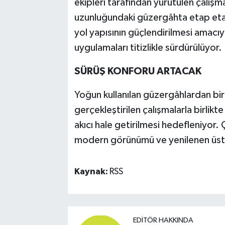
ekipleri tarafından yürütülen çalış
uzunluğundaki güzergâhta etap etap
yol yapısının güçlendirilmesi amacıy
uygulamaları titizlikle sürdürülüyor.
SÜRÜŞ KONFORU ARTACAK
Yoğun kullanılan güzergâhlardan b
gerçekleştirilen çalışmalarla birlikte
akıcı hale getirilmesi hedefleniyor
modern görünümü ve yenilenen üsty
Kaynak:
RSS
EDITÖR HAKKINDA