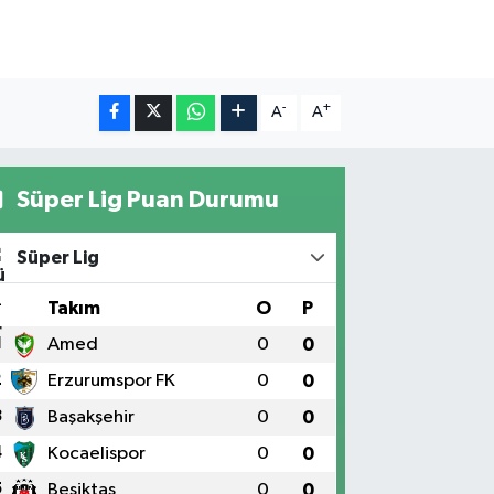
-
+
A
A
Süper Lig Puan Durumu
Süper Lig
#
Takım
O
P
1
Amed
0
0
2
Erzurumspor FK
0
0
3
Başakşehir
0
0
4
Kocaelispor
0
0
5
Beşiktaş
0
0