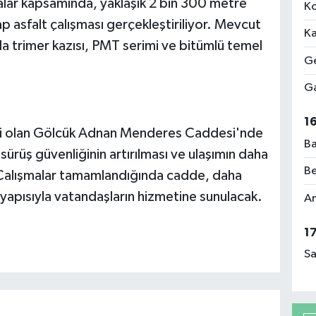
malar kapsamında, yaklaşık 2 bin 300 metre
Ko
 asfalt çalışması gerçekleştiriliyor. Mevcut
Ka
la trimer kazısı, PMT serimi ve bitümlü temel
Ge
Ga
1
iri olan Gölcük Adnan Menderes Caddesi'nde
Ba
 sürüş güvenliğinin artırılması ve ulaşımın daha
Be
. Çalışmalar tamamlandığında cadde, daha
apısıyla vatandaşların hizmetine sunulacak.
Am
1
Sa