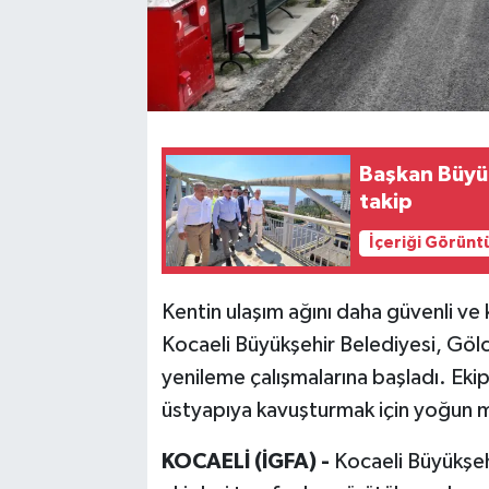
Başkan Büyük
takip
İçeriği Görünt
Kentin ulaşım ağını daha güvenli ve
Kocaeli Büyükşehir Belediyesi, Gö
yenileme çalışmalarına başladı. Eki
üstyapıya kavuşturmak için yoğun m
KOCAELİ (İGFA) -
Kocaeli Büyükşeh