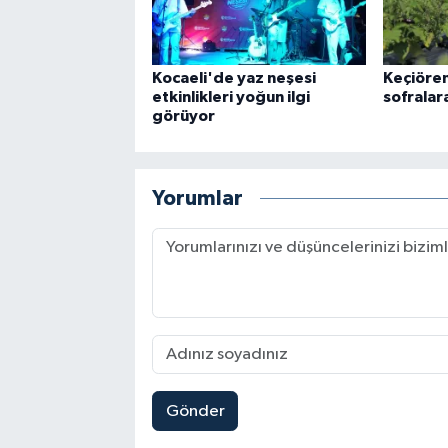
Kocaeli'de yaz neşesi
Keçiöre
etkinlikleri yoğun ilgi
sofralar
görüyor
Yorumlar
Gönder