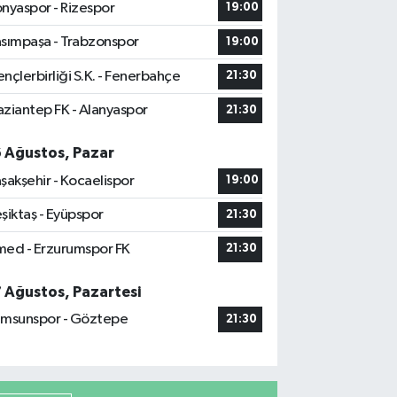
nyaspor - Rizespor
19:00
sımpaşa - Trabzonspor
19:00
nçlerbirliği S.K. - Fenerbahçe
21:30
ziantep FK - Alanyaspor
21:30
6 Ağustos, Pazar
şakşehir - Kocaelispor
19:00
şiktaş - Eyüpspor
21:30
ed - Erzurumspor FK
21:30
7 Ağustos, Pazartesi
msunspor - Göztepe
21:30