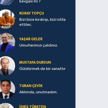
kavgası mı ?
KORAY TOPÇU
Bizi bize kırdırıp, bizi istila
ettiler,
YAŞAR GELER
Umutlarımızı çaldınız.
MUSTAFA DURSUN
Güldürmek de bir sanattır
TURAN ÇEVİK
Aklımda, unutmadım.
İDRİS TÜRKTEN