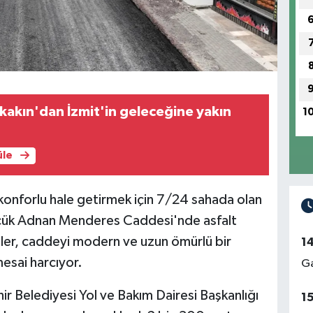
akın'dan İzmit'in geleceğine yakın
1
üle
 konforlu hale getirmek için 7/24 sahada olan
lcük Adnan Menderes Caddesi'nde asfalt
pler, caddeyi modern ve uzun ömürlü bir
1
esai harcıyor.
Ga
ir Belediyesi Yol ve Bakım Dairesi Başkanlığı
1