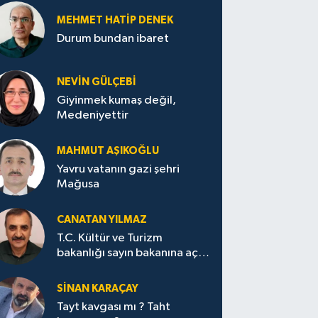
MEHMET HATİP DENEK
Durum bundan ibaret
NEVİN GÜLÇEBİ
Giyinmek kumaş değil,
Medeniyettir
MAHMUT AŞIKOĞLU
Yavru vatanın gazi şehri
Mağusa
CANATAN YILMAZ
T.C. Kültür ve Turizm
bakanlığı sayın bakanına açık
mektup.
SİNAN KARAÇAY
Tayt kavgası mı ? Taht