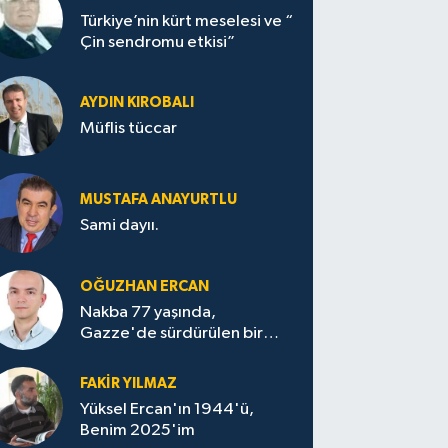
Türkiye’nin kürt meselesi ve “
Çin sendromu etkisi”
AYDIN KIROBALI
Müflis tüccar
MUSTAFA ANAYURTLU
Sami dayıı.
OĞUZHAN ERCAN
Nakba 77 yaşında,
Gazze'de sürdürülen bir
felaketin sessizliği
FAKİR YILMAZ
Yüksel Ercan'ın 1944'ü,
Benim 2025'im