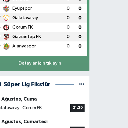
6
Eyüpspor
0
0
7
Galatasaray
0
0
8
Çorum FK
0
0
9
Gaziantep FK
0
0
0
Alanyaspor
0
0
Detaylar için tıklayın
Süper Lig Fikstür
4 Ağustos, Cuma
latasaray - Çorum FK
21:30
5 Ağustos, Cumartesi