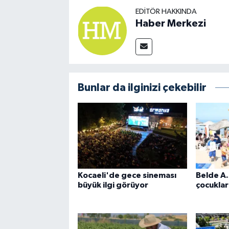
EDITÖR HAKKINDA
Haber Merkezi
Bunlar da ilginizi çekebilir
Kocaeli'de gece sineması
Belde A.
büyük ilgi görüyor
çocuklar