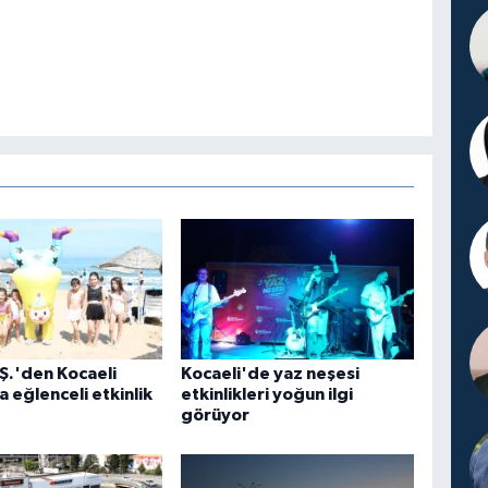
Ş.'den Kocaeli
Kocaeli'de yaz neşesi
a eğlenceli etkinlik
etkinlikleri yoğun ilgi
görüyor