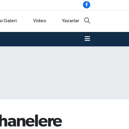
o Galeri
Video
Yazarlar
hanelere