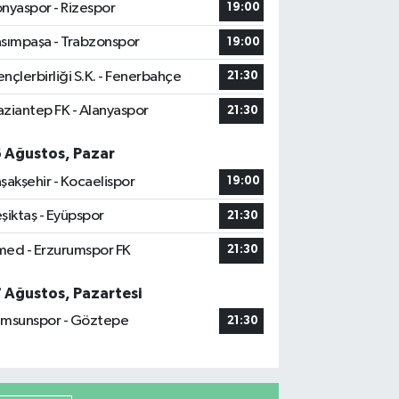
nyaspor - Rizespor
19:00
sımpaşa - Trabzonspor
19:00
nçlerbirliği S.K. - Fenerbahçe
21:30
ziantep FK - Alanyaspor
21:30
6 Ağustos, Pazar
şakşehir - Kocaelispor
19:00
şiktaş - Eyüpspor
21:30
ed - Erzurumspor FK
21:30
7 Ağustos, Pazartesi
msunspor - Göztepe
21:30