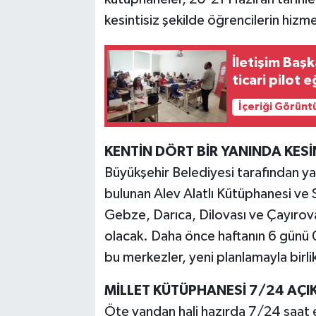
kesintisiz şekilde öğrencilerin hizm
İletişim Baş
ticari pilot e
İçeriği Görünt
KENTİN DÖRT BİR YANINDA KESİ
Büyükşehir Belediyesi tarafından y
bulunan Alev Alatlı Kütüphanesi ve 
Gebze, Darıca, Dilovası ve Çayırova
olacak. Daha önce haftanın 6 günü
bu merkezler, yeni planlamayla birli
MİLLET KÜTÜPHANESİ 7/24 AÇI
Öte yandan hali hazırda 7/24 saat 