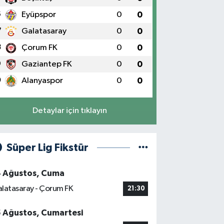
6
Eyüpspor
0
0
7
Galatasaray
0
0
8
Çorum FK
0
0
9
Gaziantep FK
0
0
0
Alanyaspor
0
0
Detaylar için tıklayın
Süper Lig Fikstür
4 Ağustos, Cuma
latasaray - Çorum FK
21:30
5 Ağustos, Cumartesi