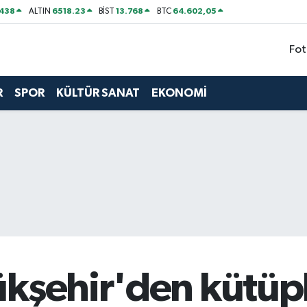
438
6518.23
13.768
64.602,05
ALTIN
BİST
BTC
Fot
R
SPOR
KÜLTÜR SANAT
EKONOMİ
ükşehir'den kütüp