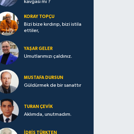
kavgası mı ?
KORAY TOPÇU
Bizi bize kırdırıp, bizi istila
ettiler,
YAŞAR GELER
Umutlarımızı çaldınız.
MUSTAFA DURSUN
Güldürmek de bir sanattır
TURAN ÇEVİK
Aklımda, unutmadım.
İDRİS TÜRKTEN