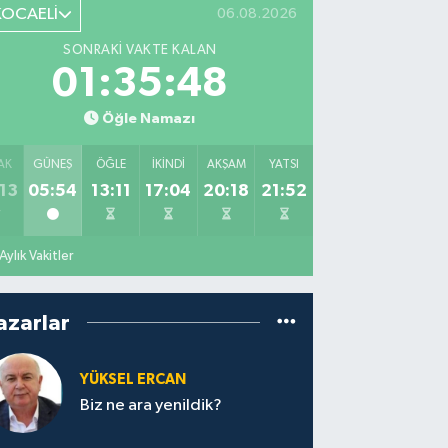
KOCAELİ
06.08.2026
SONRAKI VAKTE KALAN
01:35:47
Öğle Namazı
AK
GÜNEŞ
ÖĞLE
İKINDI
AKŞAM
YATSI
13
05:54
13:11
17:04
20:18
21:52
Aylık Vakitler
azarlar
YÜKSEL ERCAN
Biz ne ara yenildik?