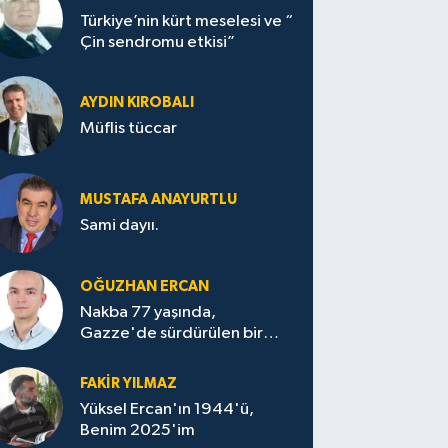
Türkiye’nin kürt meselesi ve “
Çin sendromu etkisi”
AYDIN KIROBALI
Müflis tüccar
MUSTAFA ANAYURTLU
Sami dayıı.
OĞUZHAN ERCAN
Nakba 77 yaşında,
Gazze'de sürdürülen bir
felaketin sessizliği
FAKİR YILMAZ
Yüksel Ercan'ın 1944'ü,
Benim 2025'im