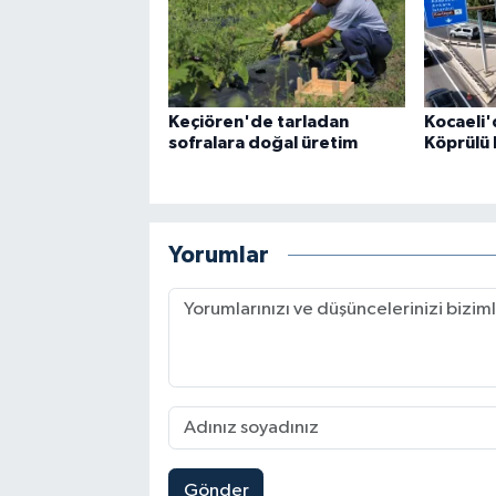
Keçiören'de tarladan
Kocaeli
sofralara doğal üretim
Köprülü 
Yorumlar
Gönder