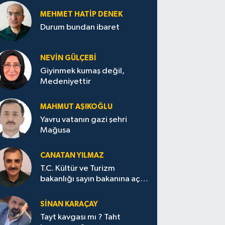
MEHMET HATİP DENEK
Durum bundan ibaret
NEVİN GÜLÇEBİ
Giyinmek kumaş değil,
Medeniyettir
MAHMUT AŞIKOĞLU
Yavru vatanın gazi şehri
Mağusa
CANATAN YILMAZ
T.C. Kültür ve Turizm
bakanlığı sayın bakanına açık
mektup.
SİNAN KARAÇAY
Tayt kavgası mı ? Taht