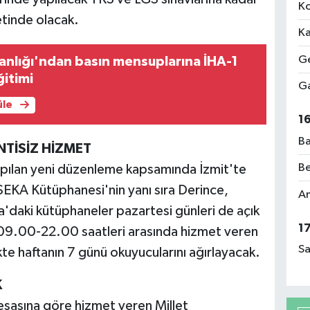
Ko
etinde olacak.
Ka
Ge
kanlığı'ndan basın mensuplarına İHA-1
ğitimi
Ga
üle
1
Ba
NTİSİZ HİZMET
Be
apılan yeni düzenleme kapsamında İzmit'te
SEKA Kütüphanesi'nin yanı sıra Derince,
Am
'daki kütüphaneler pazartesi günleri de açık
1
 09.00-22.00 saatleri arasında hizmet veren
Sa
kte haftanın 7 günü okuyucularını ağırlayacak.
K
esasına göre hizmet veren Millet