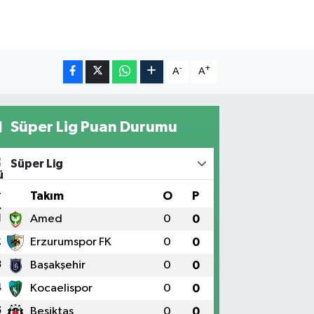
-
+
A
A
Süper Lig Puan Durumu
Süper Lig
#
Takım
O
P
1
Amed
0
0
2
Erzurumspor FK
0
0
3
Başakşehir
0
0
4
Kocaelispor
0
0
5
Beşiktaş
0
0