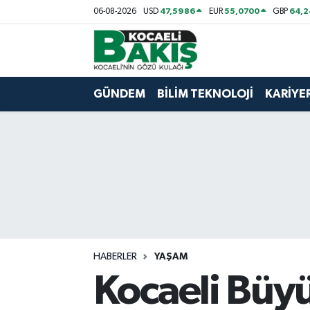
47,5986
55,0700
64,2
06-08-2026
USD
EUR
GBP
Kocaeli Nöbetçi Eczaneler
Kocaeli Hava Durumu
GÜNDEM
BİLİM TEKNOLOJİ
KARİYE
Kocaeli Trafik Yoğunluk Haritası
Süper Lig Puan Durumu ve Fikstür
Tüm Manşetler
Son Dakika Haberleri
HABERLER
YAŞAM
Haber Arşivi
Kocaeli Büy