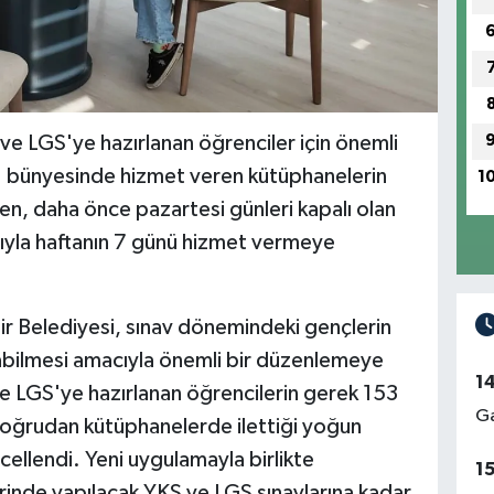
ve LGS'ye hazırlanan öğrenciler için önemli
' bünyesinde hizmet veren kütüphanelerin
1
en, daha önce pazartesi günleri kapalı olan
rıyla haftanın 7 günü hizmet vermeye
r Belediyesi, sınav dönemindeki gençlerin
şabilmesi amacıyla önemli bir düzenlemeye
1
ve LGS'ye hazırlanan öğrencilerin gerek 153
Ga
oğrudan kütüphanelerde ilettiği yoğun
cellendi. Yeni uygulamayla birlikte
1
rinde yapılacak YKS ve LGS sınavlarına kadar