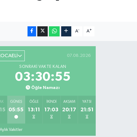
-
+
A
A
KOCAELİ
07.08.2026
SONRAKI VAKTE KALAN
03:30:54
Öğle Namazı
AK
GÜNEŞ
ÖĞLE
İKINDI
AKŞAM
YATSI
15
05:55
13:11
17:03
20:17
21:51
Aylık Vakitler