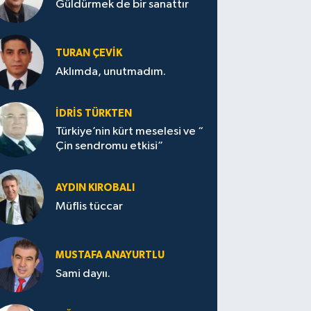
Güldürmek de bir sanattır
TURAN ÇEVİK
Aklımda, unutmadım.
İDRİS TÜRKTEN
Türkiye’nin kürt meselesi ve “
Çin sendromu etkisi”
AYDIN KIROBALI
Müflis tüccar
MUSTAFA ANAYURTLU
Sami dayıı.