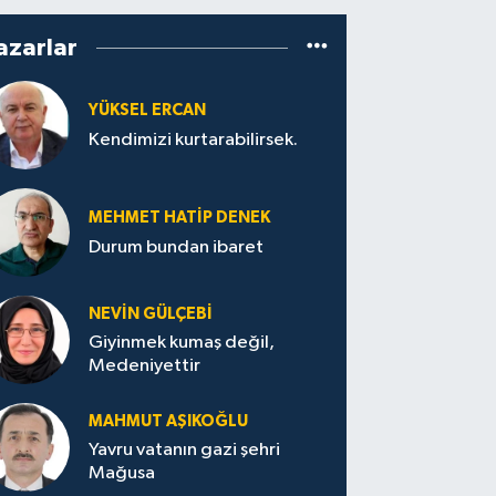
azarlar
YÜKSEL ERCAN
Kendimizi kurtarabilirsek.
MEHMET HATİP DENEK
Durum bundan ibaret
NEVİN GÜLÇEBİ
Giyinmek kumaş değil,
Medeniyettir
MAHMUT AŞIKOĞLU
Yavru vatanın gazi şehri
Mağusa