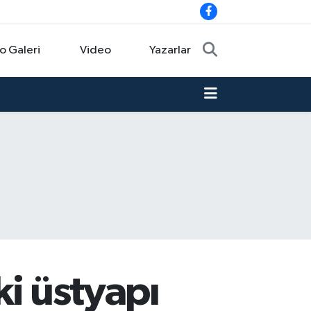
o Galeri
Video
Yazarlar
ki üstyapı