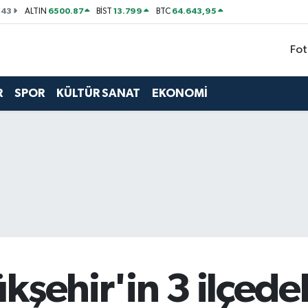
143
6500.87
13.799
64.643,95
ALTIN
BİST
BTC
Fot
R
SPOR
KÜLTÜR SANAT
EKONOMİ
kşehir'in 3 ilçede