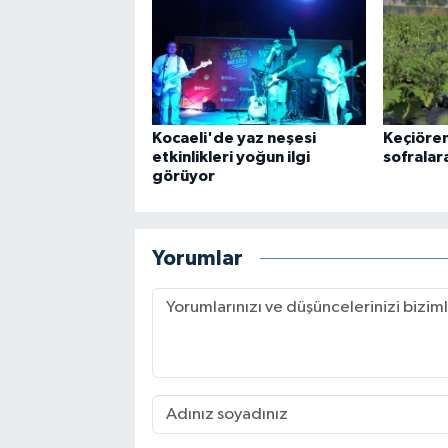
Kocaeli'de yaz neşesi
Keçiöre
etkinlikleri yoğun ilgi
sofralar
görüyor
Yorumlar