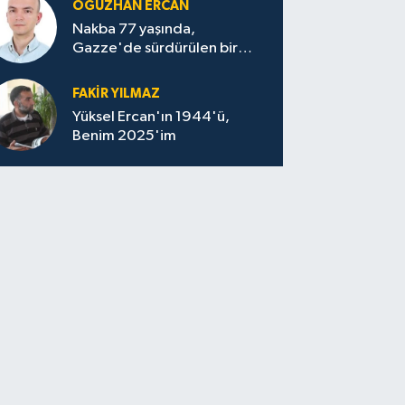
OĞUZHAN ERCAN
Nakba 77 yaşında,
Gazze'de sürdürülen bir
felaketin sessizliği
FAKİR YILMAZ
Yüksel Ercan'ın 1944'ü,
Benim 2025'im