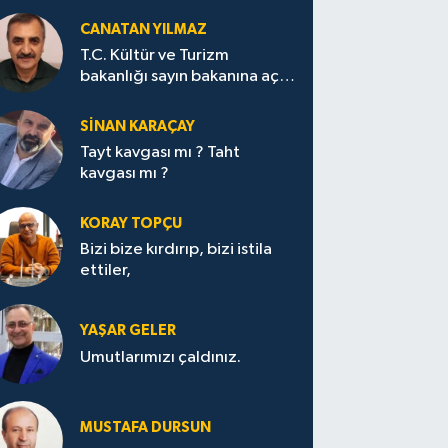
CANATAN YILMAZ
T.C. Kültür ve Turizm
bakanlığı sayın bakanına açık
mektup.
SİNAN KARAÇAY
Tayt kavgası mı ? Taht
kavgası mı ?
KORAY TOPÇU
Bizi bize kırdırıp, bizi istila
ettiler,
YAŞAR GELER
Umutlarımızı çaldınız.
MUSTAFA DURSUN