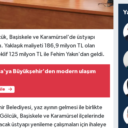
Y
cük, Başiskele ve Karamürsel'de üstyapı
tı. Yaklaşık maliyeti 186,9 milyon TL olan
teklif 125 milyon TL ile Fehim Yakın'dan geldi.
ca'ya Büyükşehir'den modern ulaşım
üle
r Belediyesi, yaz ayının gelmesi ile birlikte
Gölcük, Başiskele ve Karamürsel ilçelerinde
acak üstyapı yenileme çalışmaları için ihaleye