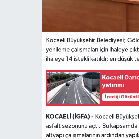
Kocaeli Büyükşehir Belediyesi; Göl
yenileme çalışmaları için ihaleye çık
ihaleye 14 istekli katıldı; en düşük 
Kocaeli Darı
yatırımı
İçeriği Görünt
KOCAELİ (İGFA) -
Kocaeli Büyükşehi
asfalt sezonunu açtı. Bu kapsamda 
altyapı çalışmalarının ardından yapıl