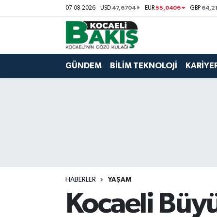
47,6704
55,0406
64,2
07-08-2026
USD
EUR
GBP
Kocaeli Nöbetçi Eczaneler
Kocaeli Hava Durumu
GÜNDEM
BİLİM TEKNOLOJİ
KARİYE
Kocaeli Trafik Yoğunluk Haritası
Süper Lig Puan Durumu ve Fikstür
Tüm Manşetler
Son Dakika Haberleri
HABERLER
YAŞAM
Haber Arşivi
Kocaeli Büyü