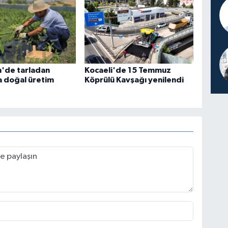
n'de tarladan
Kocaeli'de 15 Temmuz
a doğal üretim
Köprülü Kavşağı yenilendi