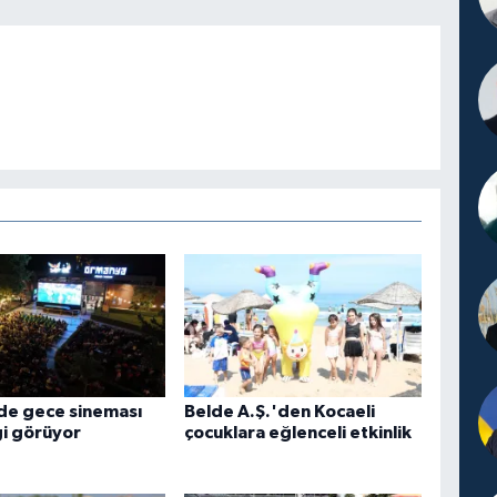
de gece sineması
Belde A.Ş.'den Kocaeli
gi görüyor
çocuklara eğlenceli etkinlik