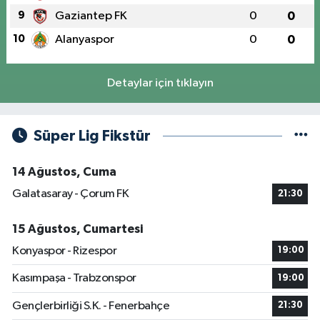
9
Gaziantep FK
0
0
10
Alanyaspor
0
0
Detaylar için tıklayın
Süper Lig Fikstür
14 Ağustos, Cuma
Galatasaray - Çorum FK
21:30
15 Ağustos, Cumartesi
Konyaspor - Rizespor
19:00
Kasımpaşa - Trabzonspor
19:00
Gençlerbirliği S.K. - Fenerbahçe
21:30