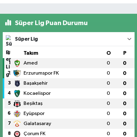
Süper Lig Puan Durumu
Süper Lig
#
Takım
O
P
1
Amed
0
0
2
Erzurumspor FK
0
0
3
Başakşehir
0
0
4
Kocaelispor
0
0
5
Beşiktaş
0
0
6
Eyüpspor
0
0
7
Galatasaray
0
0
8
Çorum FK
0
0