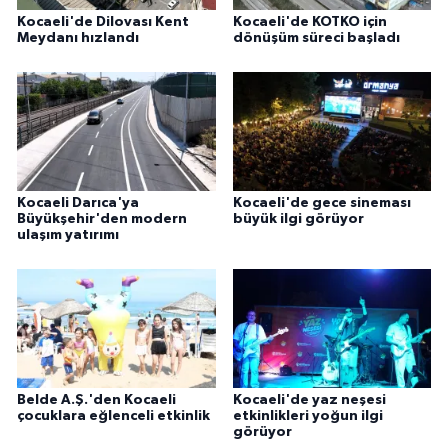
Kocaeli'de Dilovası Kent
Kocaeli'de KOTKO için
Meydanı hızlandı
dönüşüm süreci başladı
Kocaeli Darıca'ya
Kocaeli'de gece sineması
Büyükşehir'den modern
büyük ilgi görüyor
ulaşım yatırımı
Belde A.Ş.'den Kocaeli
Kocaeli'de yaz neşesi
çocuklara eğlenceli etkinlik
etkinlikleri yoğun ilgi
görüyor