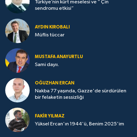
Türkiye’nin kürt meselesi ve “ Çin
sendromu etkisi”
AYDIN KIROBALI
Müflis tüccar
MUSTAFA ANAYURTLU
Sami dayıı.
OĞUZHAN ERCAN
Nakba 77 yaşında, Gazze'de sürdürülen
bir felaketin sessizliği
FAKİR YILMAZ
Yüksel Ercan'ın 1944'ü, Benim 2025'im