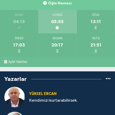
Öğle Namazı
İMSAK
GÜNEŞ
ÖĞLE
04:15
05:55
13:11
İKINDI
AKŞAM
YATSI
17:03
20:17
21:51
Aylık Vakitler
Yazarlar
YÜKSEL ERCAN
Kendimizi kurtarabilirsek.