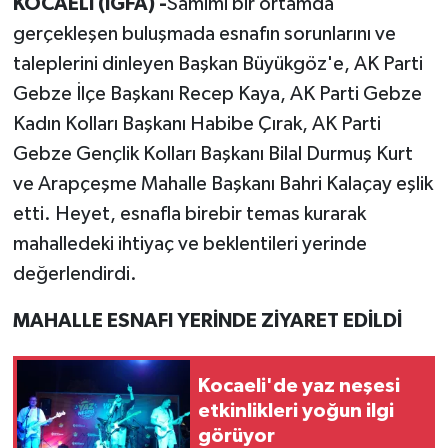
KOCAELİ (İGFA) -
Samimi bir ortamda
gerçekleşen buluşmada esnafın sorunlarını ve
taleplerini dinleyen Başkan Büyükgöz'e, AK Parti
Gebze İlçe Başkanı Recep Kaya, AK Parti Gebze
Kadın Kolları Başkanı Habibe Çırak, AK Parti
Gebze Gençlik Kolları Başkanı Bilal Durmuş Kurt
ve Arapçeşme Mahalle Başkanı Bahri Kalaçay eşlik
etti. Heyet, esnafla birebir temas kurarak
mahalledeki ihtiyaç ve beklentileri yerinde
değerlendirdi.
MAHALLE ESNAFI YERİNDE ZİYARET EDİLDİ
Kocaeli'de yaz neşesi
etkinlikleri yoğun ilgi
görüyor