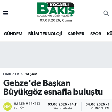
Kocaeli Nöbetçi Eczaneler
07.08.2026, Cuma
Kocaeli Hava Durumu
GÜNDEM
BİLİM TEKNOLOJİ
KARİYER
SPOR
KÜ
Kocaeli Trafik Yoğunluk Haritası
Süper Lig Puan Durumu ve Fikstür
Tüm Manşetler
HABERLER
YAŞAM
Gebze'de Başkan
Son Dakika Haberleri
Büyükgöz esnafla buluştu
Haber Arşivi
HABER MERKEZI
03.06.2026 - 14:11
04.06.2026 - 19
EDITÖR
YAYINLANMA
GÜNCELLEME