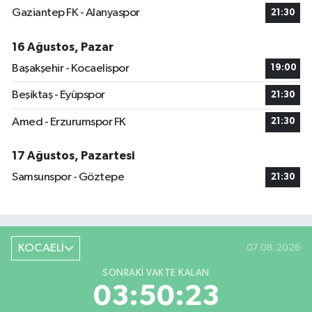
Gaziantep FK - Alanyaspor
21:30
16 Ağustos, Pazar
Başakşehir - Kocaelispor
19:00
Beşiktaş - Eyüpspor
21:30
Amed - Erzurumspor FK
21:30
17 Ağustos, Pazartesi
Samsunspor - Göztepe
21:30
KOCAELİ
07.08.2026
SONRAKI VAKTE KALAN
03:50:23