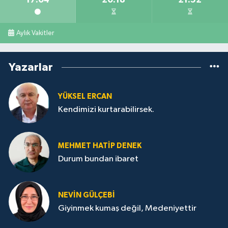
Aylık Vakitler
Yazarlar
YÜKSEL ERCAN
Kendimizi kurtarabilirsek.
MEHMET HATİP DENEK
Durum bundan ibaret
NEVİN GÜLÇEBİ
Giyinmek kumaş değil, Medeniyettir