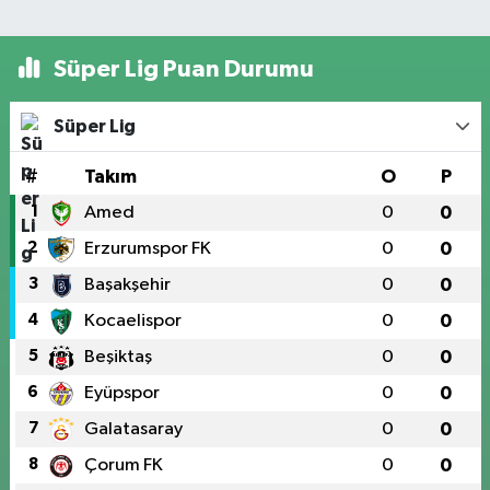
Süper Lig Puan Durumu
Süper Lig
#
Takım
O
P
1
Amed
0
0
2
Erzurumspor FK
0
0
3
Başakşehir
0
0
4
Kocaelispor
0
0
5
Beşiktaş
0
0
6
Eyüpspor
0
0
7
Galatasaray
0
0
8
Çorum FK
0
0