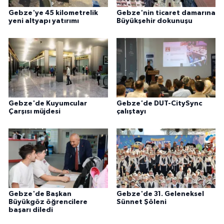
Gebze'ye 45 kilometrelik
Gebze'nin ticaret damarına
yeni altyapı yatırımı
Büyükşehir dokunuşu
Gebze'de Kuyumcular
Gebze'de DUT-CitySync
Çarşısı müjdesi
çalıştayı
Gebze'de Başkan
Gebze'de 31. Geleneksel
Büyükgöz öğrencilere
Sünnet Şöleni
başarı diledi