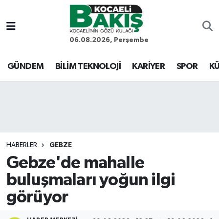
Kocaeli Nöbetçi Eczaneler
06.08.2026, Perşembe
Kocaeli Hava Durumu
GÜNDEM
BİLİM TEKNOLOJİ
KARİYER
SPOR
KÜ
Kocaeli Trafik Yoğunluk Haritası
Süper Lig Puan Durumu ve Fikstür
Tüm Manşetler
HABERLER
GEBZE
Gebze'de mahalle
Son Dakika Haberleri
buluşmaları yoğun ilgi
Haber Arşivi
görüyor