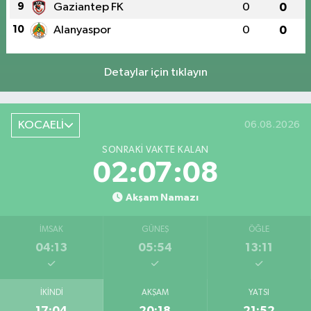
9
Gaziantep FK
0
0
10
Alanyaspor
0
0
Detaylar için tıklayın
KOCAELİ
06.08.2026
SONRAKI VAKTE KALAN
02:07:08
Akşam Namazı
İMSAK
GÜNEŞ
ÖĞLE
04:13
05:54
13:11
İKINDI
AKŞAM
YATSI
17:04
20:18
21:52