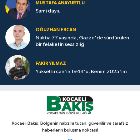
MUSTAFA ANAYURTLU
Sami dayıı.
OĞUZHAN ERCAN
Nakba 77 yaşında, Gazze'de sürdürülen
bir felaketin sessizliği
FAKİR YILMAZ
Yüksel Ercan'ın 1944'ü, Benim 2025'im
Kocaeli Bakış: Bölgenin nabzını tutan, güvenilir ve tarafsız
haberlerin buluşma noktası!