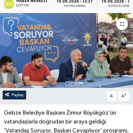
HABER MERKEZI
19.06.2026 - 13:37
19.06.2026 - 14
EDITÖR
YAYINLANMA
GÜNCELLEME
Paylaş
-
+
A
A
Gebze Belediye Başkanı Zinnur Büyükgöz'ün
vatandaşlarla doğrudan bir araya geldiği
'Vatandaş Soruyor, Başkan Cevaplıyor' programı,