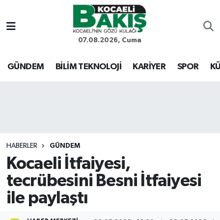
Kocaeli Nöbetçi Eczaneler
07.08.2026, Cuma
Kocaeli Hava Durumu
GÜNDEM
BİLİM TEKNOLOJİ
KARİYER
SPOR
KÜ
Kocaeli Trafik Yoğunluk Haritası
Süper Lig Puan Durumu ve Fikstür
Tüm Manşetler
HABERLER
GÜNDEM
Kocaeli İtfaiyesi,
Son Dakika Haberleri
tecrübesini Besni İtfaiyesi
Haber Arşivi
ile paylaştı