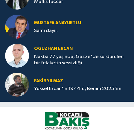
Müflis tüccar
MUSTAFA ANAYURTLU
Sami dayıı.
OĞUZHAN ERCAN
Nakba 77 yaşında, Gazze'de sürdürülen
bir felaketin sessizliği
FAKİR YILMAZ
Yüksel Ercan'ın 1944'ü, Benim 2025'im