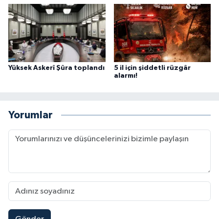
Yüksek Askerî Şûra toplandı
5 il için şiddetli rüzgâr
alarmı!
Yorumlar