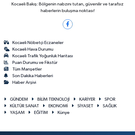
Kocaeli Bakış: Bölgenin nabzını tutan, güvenilir ve tarafsız
haberlerin buluşma noktası!
Kocaeli Nöbetçi Eczaneler
Kocaeli Hava Durumu
Kocaeli Trafik Yoğunluk Haritası
Puan Durumu ve Fikstür
Tüm Manşetler
Son Dakika Haberleri
Haber Arşivi
GÜNDEM
BİLİM TEKNOLOJİ
KARİYER
SPOR
KÜLTÜR SANAT
EKONOMİ
SİYASET
SAĞLIK
YAŞAM
EĞİTİM
Künye