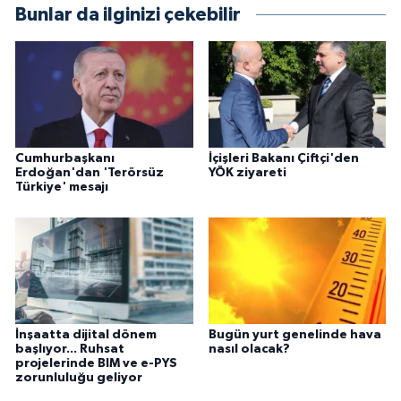
Bunlar da ilginizi çekebilir
Cumhurbaşkanı
İçişleri Bakanı Çiftçi'den
Erdoğan'dan 'Terörsüz
YÖK ziyareti
Türkiye' mesajı
İnşaatta dijital dönem
Bugün yurt genelinde hava
başlıyor... Ruhsat
nasıl olacak?
projelerinde BIM ve e-PYS
zorunluluğu geliyor