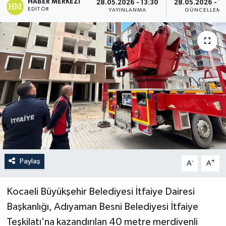
HABER MERKEZI
28.05.2026 - 13:30
28.05.2026 - 13
EDITÖR
YAYINLANMA
GÜNCELLEME
Paylaş
-
+
A
A
Kocaeli Büyükşehir Belediyesi İtfaiye Dairesi
Başkanlığı, Adıyaman Besni Belediyesi İtfaiye
Teşkilatı'na kazandırılan 40 metre merdivenli