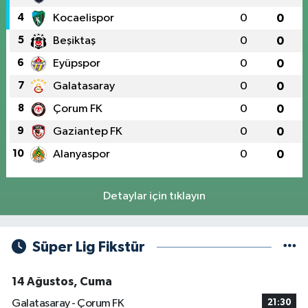
4
Kocaelispor
0
0
5
Beşiktaş
0
0
6
Eyüpspor
0
0
7
Galatasaray
0
0
8
Çorum FK
0
0
9
Gaziantep FK
0
0
10
Alanyaspor
0
0
Detaylar için tıklayın
Süper Lig Fikstür
14 Ağustos, Cuma
Galatasaray - Çorum FK
21:30