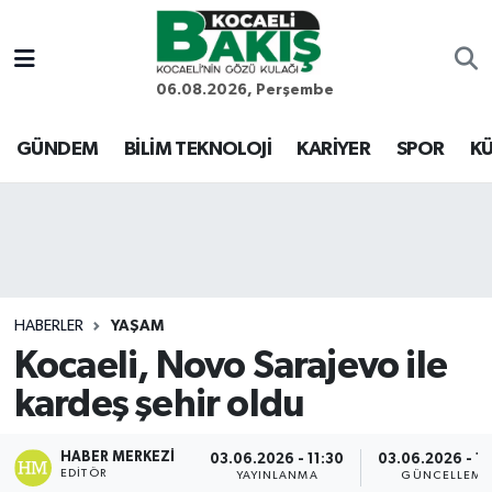
Kocaeli Nöbetçi Eczaneler
06.08.2026, Perşembe
Kocaeli Hava Durumu
GÜNDEM
BİLİM TEKNOLOJİ
KARİYER
SPOR
KÜ
Kocaeli Trafik Yoğunluk Haritası
Süper Lig Puan Durumu ve Fikstür
Tüm Manşetler
HABERLER
YAŞAM
Kocaeli, Novo Sarajevo ile
Son Dakika Haberleri
kardeş şehir oldu
Haber Arşivi
HABER MERKEZI
03.06.2026 - 11:30
03.06.2026 - 11
EDITÖR
YAYINLANMA
GÜNCELLEME