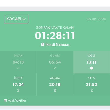
KOCAELİ
06.08.2026
SONRAKI VAKTE KALAN
01:28:11
İkindi Namazı
İMSAK
GÜNEŞ
ÖĞLE
04:13
05:54
13:11
İKINDI
AKŞAM
YATSI
17:04
20:18
21:52
Aylık Vakitler