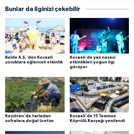
Bunlar da ilginizi çekebilir
Belde A.Ş.'den Kocaeli
Kocaeli'de yaz neşesi
çocuklara eğlenceli etkinlik
etkinlikleri yoğun ilgi
görüyor
Keçiören'de tarladan
Kocaeli'de 15 Temmuz
sofralara doğal üretim
Köprülü Kavşağı yenilendi