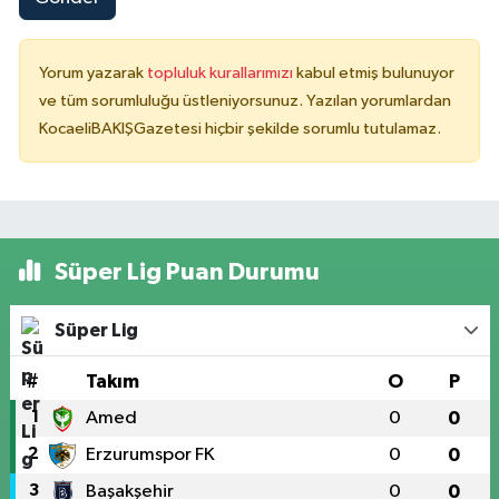
Yorum yazarak
topluluk kurallarımızı
kabul etmiş bulunuyor
ve tüm sorumluluğu üstleniyorsunuz. Yazılan yorumlardan
KocaeliBAKIŞGazetesi hiçbir şekilde sorumlu tutulamaz.
Süper Lig Puan Durumu
Süper Lig
#
Takım
O
P
1
Amed
0
0
2
Erzurumspor FK
0
0
3
Başakşehir
0
0