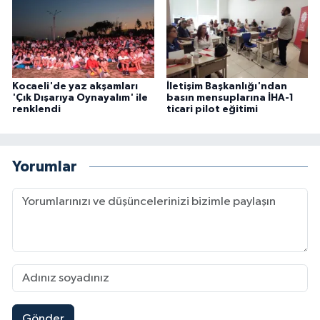
Kocaeli'de yaz akşamları
İletişim Başkanlığı'ndan
'Çık Dışarıya Oynayalım' ile
basın mensuplarına İHA-1
renklendi
ticari pilot eğitimi
Yorumlar
Gönder