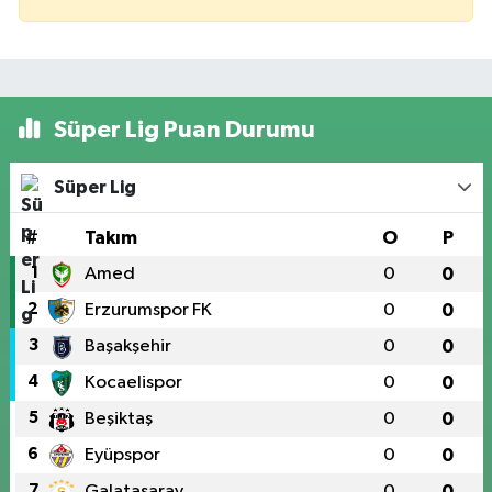
Süper Lig Puan Durumu
Süper Lig
#
Takım
O
P
1
Amed
0
0
2
Erzurumspor FK
0
0
3
Başakşehir
0
0
4
Kocaelispor
0
0
5
Beşiktaş
0
0
6
Eyüpspor
0
0
7
Galatasaray
0
0