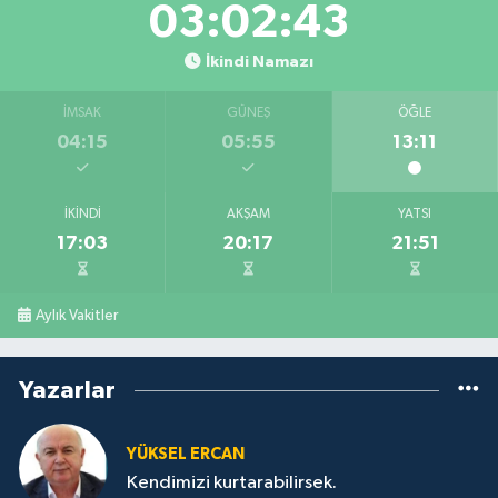
03:02:43
İkindi Namazı
İMSAK
GÜNEŞ
ÖĞLE
04:15
05:55
13:11
İKINDI
AKŞAM
YATSI
17:03
20:17
21:51
Aylık Vakitler
Yazarlar
YÜKSEL ERCAN
Kendimizi kurtarabilirsek.