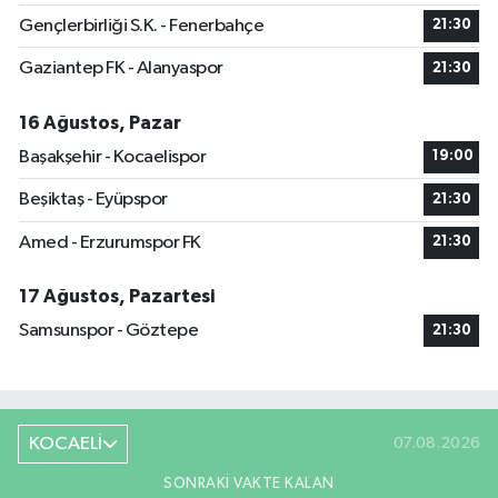
Gençlerbirliği S.K. - Fenerbahçe
21:30
Gaziantep FK - Alanyaspor
21:30
16 Ağustos, Pazar
Başakşehir - Kocaelispor
19:00
Beşiktaş - Eyüpspor
21:30
Amed - Erzurumspor FK
21:30
17 Ağustos, Pazartesi
Samsunspor - Göztepe
21:30
KOCAELİ
07.08.2026
SONRAKI VAKTE KALAN