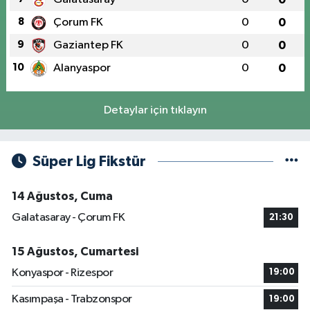
8
Çorum FK
0
0
9
Gaziantep FK
0
0
10
Alanyaspor
0
0
Detaylar için tıklayın
Süper Lig Fikstür
14 Ağustos, Cuma
Galatasaray - Çorum FK
21:30
15 Ağustos, Cumartesi
Konyaspor - Rizespor
19:00
Kasımpaşa - Trabzonspor
19:00