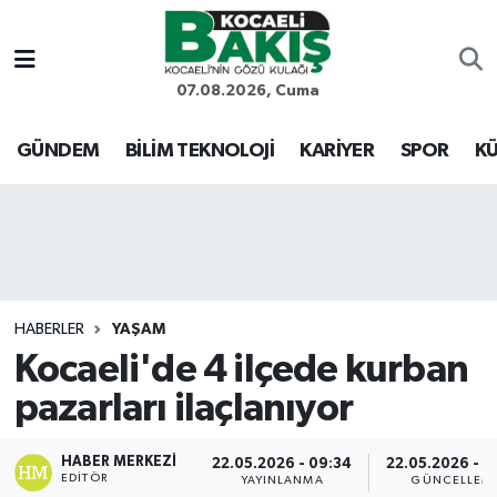
Kocaeli Nöbetçi Eczaneler
07.08.2026, Cuma
Kocaeli Hava Durumu
GÜNDEM
BİLİM TEKNOLOJİ
KARİYER
SPOR
KÜ
Kocaeli Trafik Yoğunluk Haritası
Süper Lig Puan Durumu ve Fikstür
Tüm Manşetler
HABERLER
YAŞAM
Kocaeli'de 4 ilçede kurban
Son Dakika Haberleri
pazarları ilaçlanıyor
Haber Arşivi
HABER MERKEZI
22.05.2026 - 09:34
22.05.2026 - 0
EDITÖR
YAYINLANMA
GÜNCELLEM