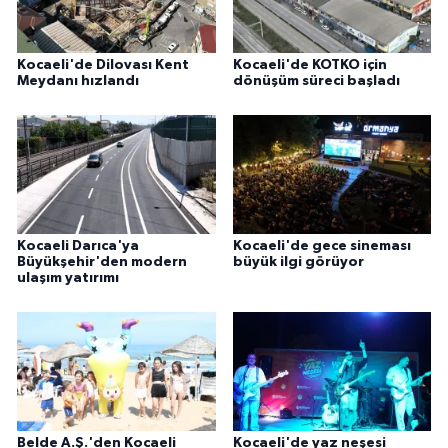
Kocaeli'de Dilovası Kent
Kocaeli'de KOTKO için
Meydanı hızlandı
dönüşüm süreci başladı
Kocaeli Darıca'ya
Kocaeli'de gece sineması
Büyükşehir'den modern
büyük ilgi görüyor
ulaşım yatırımı
Belde A.Ş.'den Kocaeli
Kocaeli'de yaz neşesi