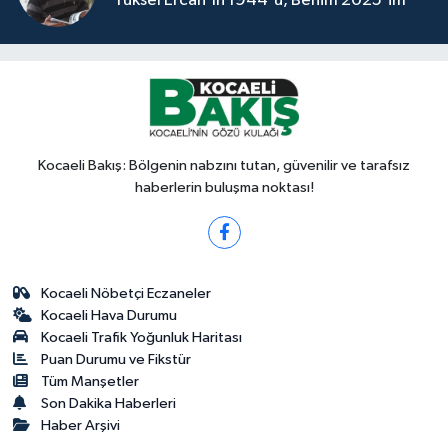
Yüksel Ercan'ın 1944'ü, Benim 2025'im
Kocaeli Bakış: Bölgenin nabzını tutan, güvenilir ve tarafsız
haberlerin buluşma noktası!
Kocaeli Nöbetçi Eczaneler
Kocaeli Hava Durumu
Kocaeli Trafik Yoğunluk Haritası
Puan Durumu ve Fikstür
Tüm Manşetler
Son Dakika Haberleri
Haber Arşivi