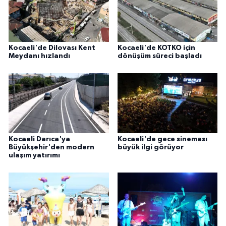
Kocaeli'de Dilovası Kent
Kocaeli'de KOTKO için
Meydanı hızlandı
dönüşüm süreci başladı
Kocaeli Darıca'ya
Kocaeli'de gece sineması
Büyükşehir'den modern
büyük ilgi görüyor
ulaşım yatırımı