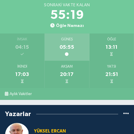
SONRAKI VAKTE KALAN
55:18
Öğle Namazı
İMSAK
GÜNEŞ
ÖĞLE
04:15
05:55
13:11
İKINDI
AKŞAM
YATSI
17:03
20:17
21:51
Aylık Vakitler
Yazarlar
YÜKSEL ERCAN