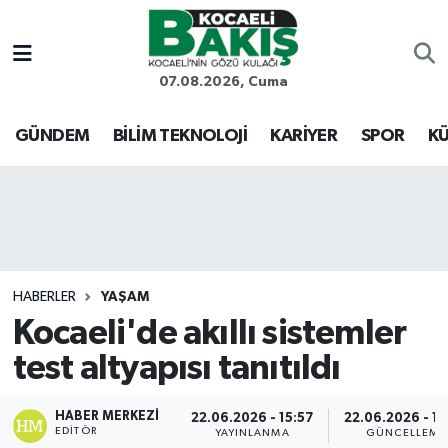
Kocaeli Nöbetçi Eczaneler
07.08.2026, Cuma
Kocaeli Hava Durumu
GÜNDEM
BİLİM TEKNOLOJİ
KARİYER
SPOR
KÜ
Kocaeli Trafik Yoğunluk Haritası
Süper Lig Puan Durumu ve Fikstür
Tüm Manşetler
HABERLER
YAŞAM
Kocaeli'de akıllı sistemler
Son Dakika Haberleri
test altyapısı tanıtıldı
Haber Arşivi
HABER MERKEZI
22.06.2026 - 15:57
22.06.2026 - 16
EDITÖR
YAYINLANMA
GÜNCELLEME