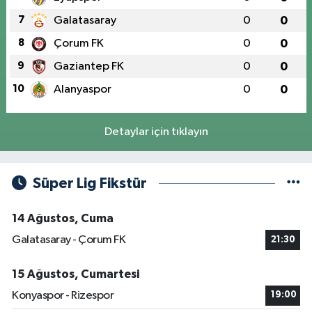
7
Galatasaray
0
0
8
Çorum FK
0
0
9
Gaziantep FK
0
0
10
Alanyaspor
0
0
Detaylar için tıklayın
Süper Lig Fikstür
14 Ağustos, Cuma
Galatasaray - Çorum FK
21:30
15 Ağustos, Cumartesi
Konyaspor - Rizespor
19:00