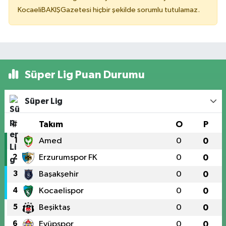
KocaeliBAKIŞGazetesi hiçbir şekilde sorumlu tutulamaz.
Süper Lig Puan Durumu
Süper Lig
#
Takım
O
P
1
Amed
0
0
2
Erzurumspor FK
0
0
3
Başakşehir
0
0
4
Kocaelispor
0
0
5
Beşiktaş
0
0
6
Eyüpspor
0
0