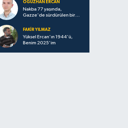
OĞUZHAN ERCAN
Nakba 77 yaşında,
Gazze'de sürdürülen bir
felaketin sessizliği
FAKİR YILMAZ
Yüksel Ercan'ın 1944'ü,
Benim 2025'im