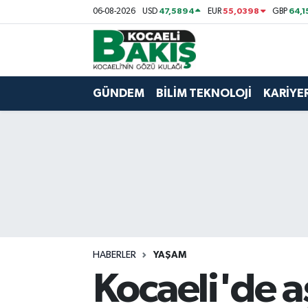
47,5894
55,0398
64,1
06-08-2026
USD
EUR
GBP
Kocaeli Nöbetçi Eczaneler
Kocaeli Hava Durumu
GÜNDEM
BİLİM TEKNOLOJİ
KARİYE
Kocaeli Trafik Yoğunluk Haritası
Süper Lig Puan Durumu ve Fikstür
Tüm Manşetler
Son Dakika Haberleri
HABERLER
YAŞAM
Haber Arşivi
Kocaeli'de a