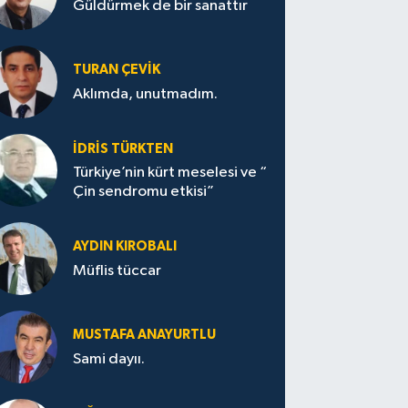
Güldürmek de bir sanattır
TURAN ÇEVİK
Aklımda, unutmadım.
İDRİS TÜRKTEN
Türkiye’nin kürt meselesi ve “
Çin sendromu etkisi”
AYDIN KIROBALI
Müflis tüccar
MUSTAFA ANAYURTLU
Sami dayıı.