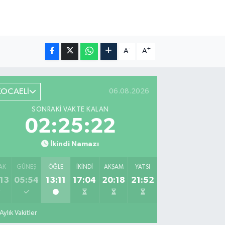
-
+
A
A
KOCAELİ
06.08.2026
SONRAKI VAKTE KALAN
02:25:21
İkindi Namazı
AK
GÜNEŞ
ÖĞLE
İKINDI
AKŞAM
YATSI
13
05:54
13:11
17:04
20:18
21:52
Aylık Vakitler