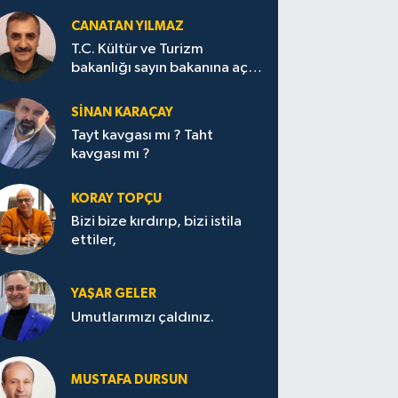
CANATAN YILMAZ
T.C. Kültür ve Turizm
bakanlığı sayın bakanına açık
mektup.
SİNAN KARAÇAY
Tayt kavgası mı ? Taht
kavgası mı ?
KORAY TOPÇU
Bizi bize kırdırıp, bizi istila
ettiler,
YAŞAR GELER
Umutlarımızı çaldınız.
MUSTAFA DURSUN