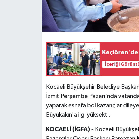
Keçiören'de
İçeriği Görünt
Kocaeli Büyükşehir Belediye Başkanı 
İzmit Perşembe Pazarı'nda vatandaş
yaparak esnafa bol kazançlar diley
Büyükakın'a ilgi yüksekti.
KOCAELİ (İGFA) -
Kocaeli Büyükşeh
Pazarcılar Odası Başkanı Ramazan 