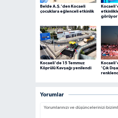
Belde A.Ş.'den Kocaeli
Kocaeli'
çocuklara eğlenceli etkinlik
etkinlikl
görüyor
Kocaeli'de 15 Temmuz
Kocaeli'
Köprülü Kavşağı yenilendi
'Çık Dış
renklend
Yorumlar