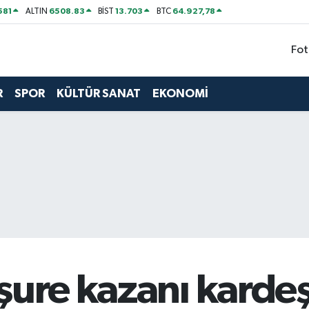
581
6508.83
13.703
64.927,78
ALTIN
BİST
BTC
Fot
R
SPOR
KÜLTÜR SANAT
EKONOMİ
şure kazanı kardeşl