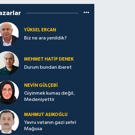
azarlar
YÜKSEL ERCAN
Biz ne ara yenildik?
MEHMET HATİP DENEK
Durum bundan ibaret
NEVİN GÜLÇEBİ
Giyinmek kumaş değil,
Medeniyettir
MAHMUT AŞIKOĞLU
Yavru vatanın gazi şehri
Mağusa