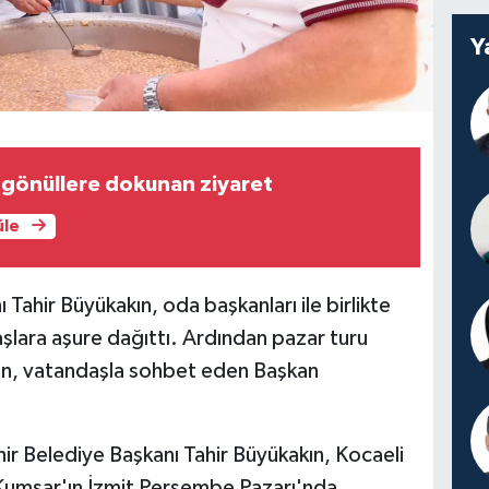
Y
 gönüllere dokunan ziyaret
üle
Tahir Büyükakın, oda başkanları ile birlikte
lara aşure dağıttı. Ardından pazar turu
en, vatandaşla sohbet eden Başkan
ir Belediye Başkanı Tahir Büyükakın, Kocaeli
Kumsar'ın İzmit Perşembe Pazarı'nda