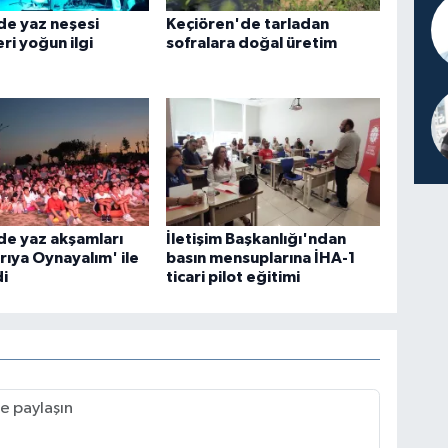
de yaz neşesi
Keçiören'de tarladan
eri yoğun ilgi
sofralara doğal üretim
de yaz akşamları
İletişim Başkanlığı'ndan
arıya Oynayalım' ile
basın mensuplarına İHA-1
i
ticari pilot eğitimi