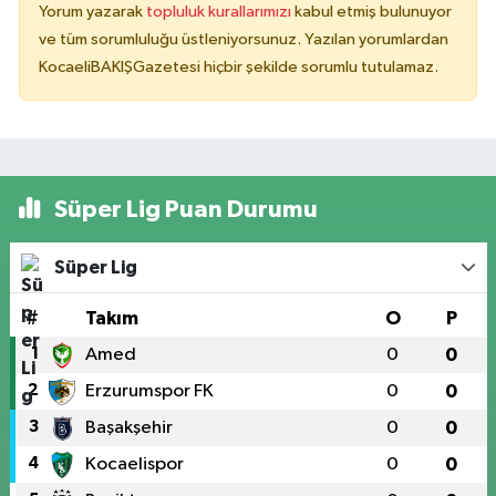
Yorum yazarak
topluluk kurallarımızı
kabul etmiş bulunuyor
ve tüm sorumluluğu üstleniyorsunuz. Yazılan yorumlardan
KocaeliBAKIŞGazetesi hiçbir şekilde sorumlu tutulamaz.
Süper Lig Puan Durumu
Süper Lig
#
Takım
O
P
1
Amed
0
0
2
Erzurumspor FK
0
0
3
Başakşehir
0
0
4
Kocaelispor
0
0