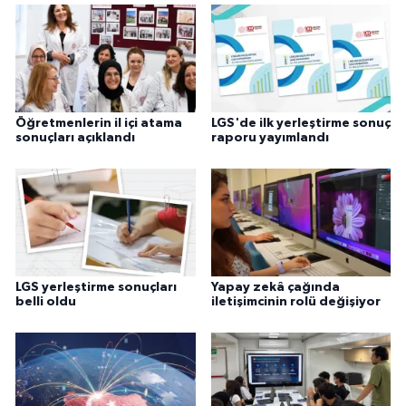
Öğretmenlerin il içi atama
LGS'de ilk yerleştirme sonuç
sonuçları açıklandı
raporu yayımlandı
LGS yerleştirme sonuçları
Yapay zekâ çağında
belli oldu
iletişimcinin rolü değişiyor