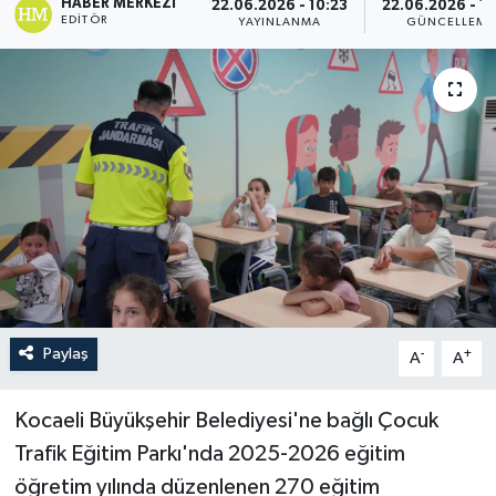
HABER MERKEZI
22.06.2026 - 10:23
22.06.2026 - 1
EDITÖR
YAYINLANMA
GÜNCELLEME
Paylaş
-
+
A
A
Kocaeli Büyükşehir Belediyesi'ne bağlı Çocuk
Trafik Eğitim Parkı'nda 2025-2026 eğitim
öğretim yılında düzenlenen 270 eğitim