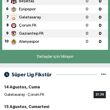
5
Beşiktaş
0
0
6
Eyüpspor
0
0
7
Galatasaray
0
0
8
Çorum FK
0
0
9
Gaziantep FK
0
0
10
Alanyaspor
0
0
Detaylar için tıklayın
Süper Lig Fikstür
14 Ağustos, Cuma
Galatasaray - Çorum FK
21:30
15 Ağustos, Cumartesi