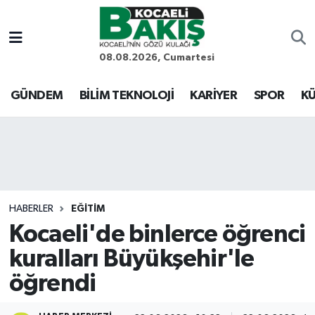
Kocaeli Nöbetçi Eczaneler
08.08.2026, Cumartesi
Kocaeli Hava Durumu
GÜNDEM
BİLİM TEKNOLOJİ
KARİYER
SPOR
KÜ
Kocaeli Trafik Yoğunluk Haritası
Süper Lig Puan Durumu ve Fikstür
Tüm Manşetler
HABERLER
EĞİTİM
Kocaeli'de binlerce öğrenci
Son Dakika Haberleri
kuralları Büyükşehir'le
Haber Arşivi
öğrendi