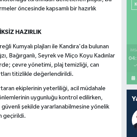
rmeler öncesinde kapsamlı bir hazırlık
KSİZ HAZIRLIK
eğli Kumyalı plajları ile Kandıra'da bulunan
İMS
ı, Bağırganlı, Seyrek ve Miço Koyu Kadınlar
04:
rde; çevre yönetimi, plaj temizliği, can
arı titizlikle değerlendirildi.
aran ekiplerinin yeterliliği, acil müdahale
nlemlerinin uygunluğu kontrol edilirken,
Y
e güvenli şekilde yararlanabilmesine yönelik
 geçirildi.