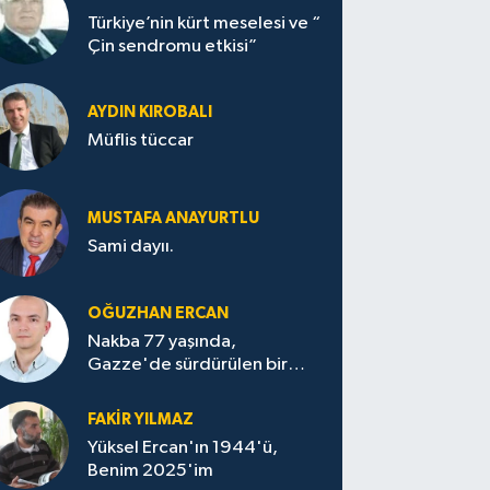
Türkiye’nin kürt meselesi ve “
Çin sendromu etkisi”
AYDIN KIROBALI
Müflis tüccar
MUSTAFA ANAYURTLU
Sami dayıı.
OĞUZHAN ERCAN
Nakba 77 yaşında,
Gazze'de sürdürülen bir
felaketin sessizliği
FAKİR YILMAZ
Yüksel Ercan'ın 1944'ü,
Benim 2025'im