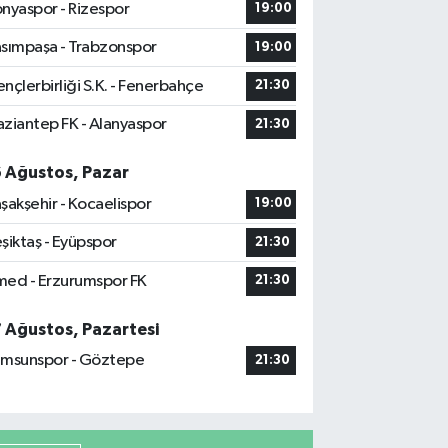
nyaspor - Rizespor
19:00
sımpaşa - Trabzonspor
19:00
nçlerbirliği S.K. - Fenerbahçe
21:30
ziantep FK - Alanyaspor
21:30
6 Ağustos, Pazar
şakşehir - Kocaelispor
19:00
şiktaş - Eyüpspor
21:30
ed - Erzurumspor FK
21:30
7 Ağustos, Pazartesi
msunspor - Göztepe
21:30