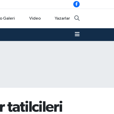
o Galeri
Video
Yazarlar
tatilcileri