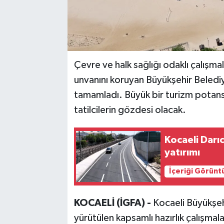
Çevre ve halk sağlığı odaklı çalışma
unvanını koruyan Büyükşehir Belediye
tamamladı. Büyük bir turizm potansiye
tatilcilerin gözdesi olacak.
Kocaeli Darı
yatırımı
İçeriği Görünt
KOCAELİ (İGFA) -
Kocaeli Büyükşeh
yürütülen kapsamlı hazırlık çalışmal