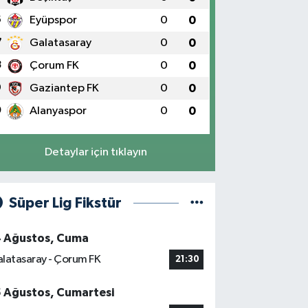
6
Eyüpspor
0
0
7
Galatasaray
0
0
8
Çorum FK
0
0
9
Gaziantep FK
0
0
0
Alanyaspor
0
0
Detaylar için tıklayın
Süper Lig Fikstür
4 Ağustos, Cuma
latasaray - Çorum FK
21:30
5 Ağustos, Cumartesi