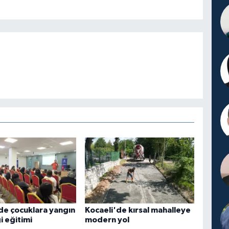
de çocuklara yangın
Kocaeli'de kırsal mahalleye
i eğitimi
modern yol