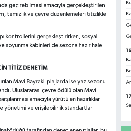
Ko
mda geçirebilmesi amacıyla gerçekleştirilen
, temizlik ve çevre düzenlemeleri titizlikle
Ka
Ge
apı kontrollerini gerçekleştirirken, sosyal
Ga
ş ve soyunma kabinleri de sezona hazır hale
1
Ba
İN TİTİZ DENETİM
Be
rılan Mavi Bayraklı plajlarda ise yaz sezonu
Am
andı. Uluslararası çevre ödülü olan Mavi
1
 karşılanması amacıyla yürütülen hazırlıklar
Sa
yönetimi ve erişilebilirlik standartları
natörlüğü tarafından denetlenen plajlar, bu