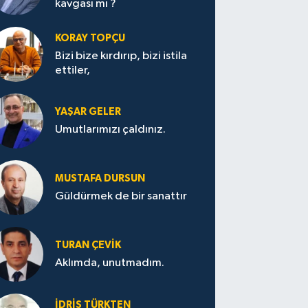
kavgası mı ?
KORAY TOPÇU
Bizi bize kırdırıp, bizi istila
ettiler,
YAŞAR GELER
Umutlarımızı çaldınız.
MUSTAFA DURSUN
Güldürmek de bir sanattır
TURAN ÇEVİK
Aklımda, unutmadım.
İDRİS TÜRKTEN