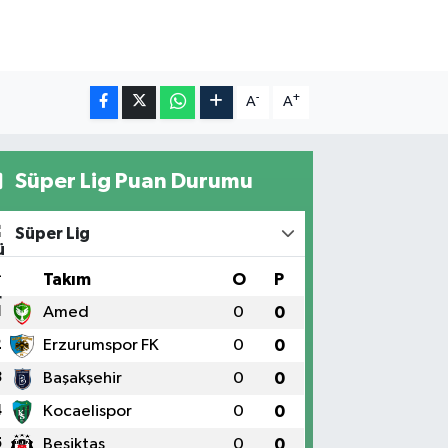
-
+
A
A
Süper Lig Puan Durumu
Süper Lig
#
Takım
O
P
1
Amed
0
0
2
Erzurumspor FK
0
0
3
Başakşehir
0
0
4
Kocaelispor
0
0
5
Beşiktaş
0
0