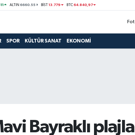
11
6660.55
13.779
64.840,97
ALTIN
BİST
BTC
Fot
R
SPOR
KÜLTÜR SANAT
EKONOMİ
vi Bayraklı plajlar 