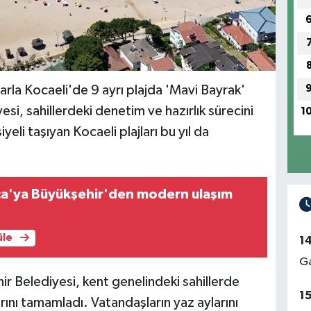
larla Kocaeli'de 9 ayrı plajda 'Mavi Bayrak'
si, sahillerdeki denetim ve hazırlık sürecini
1
li taşıyan Kocaeli plajları bu yıl da
ca'ya Büyükşehir'den modern ulaşım
üle
1
Ga
ir Belediyesi, kent genelindeki sahillerde
1
arını tamamladı. Vatandaşların yaz aylarını