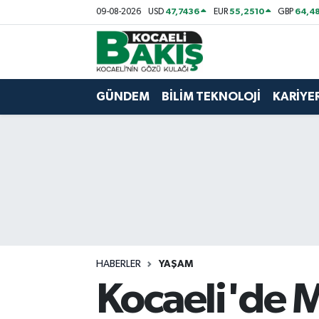
47,7436
55,2510
64,48
09-08-2026
USD
EUR
GBP
Kocaeli Nöbetçi Eczaneler
Kocaeli Hava Durumu
GÜNDEM
BİLİM TEKNOLOJİ
KARİYE
Kocaeli Trafik Yoğunluk Haritası
Süper Lig Puan Durumu ve Fikstür
Tüm Manşetler
Son Dakika Haberleri
HABERLER
YAŞAM
Haber Arşivi
Kocaeli'de Ma