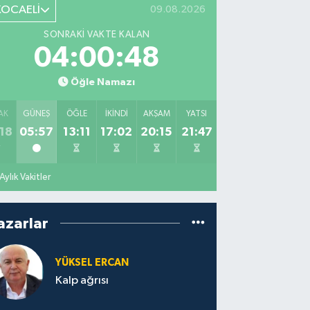
KOCAELİ
09.08.2026
SONRAKI VAKTE KALAN
04:00:47
Öğle Namazı
AK
GÜNEŞ
ÖĞLE
İKINDI
AKŞAM
YATSI
18
05:57
13:11
17:02
20:15
21:47
Aylık Vakitler
azarlar
YÜKSEL ERCAN
Kalp ağrısı