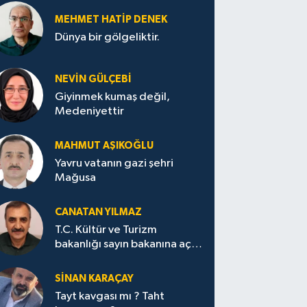
MEHMET HATİP DENEK
Dünya bir gölgeliktir.
NEVİN GÜLÇEBİ
Giyinmek kumaş değil,
Medeniyettir
MAHMUT AŞIKOĞLU
Yavru vatanın gazi şehri
Mağusa
CANATAN YILMAZ
T.C. Kültür ve Turizm
bakanlığı sayın bakanına açık
mektup.
SİNAN KARAÇAY
Tayt kavgası mı ? Taht