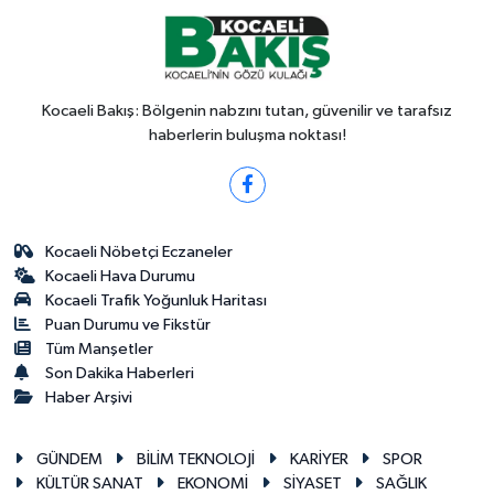
Kocaeli Bakış: Bölgenin nabzını tutan, güvenilir ve tarafsız
haberlerin buluşma noktası!
Kocaeli Nöbetçi Eczaneler
Kocaeli Hava Durumu
Kocaeli Trafik Yoğunluk Haritası
Puan Durumu ve Fikstür
Tüm Manşetler
Son Dakika Haberleri
Haber Arşivi
GÜNDEM
BİLİM TEKNOLOJİ
KARİYER
SPOR
KÜLTÜR SANAT
EKONOMİ
SİYASET
SAĞLIK