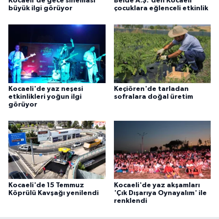
Kocaeli'de gece sineması
Belde A.Ş.'den Kocaeli
büyük ilgi görüyor
çocuklara eğlenceli etkinlik
Kocaeli'de yaz neşesi
Keçiören'de tarladan
etkinlikleri yoğun ilgi
sofralara doğal üretim
görüyor
Kocaeli'de 15 Temmuz
Kocaeli'de yaz akşamları
Köprülü Kavşağı yenilendi
'Çık Dışarıya Oynayalım' ile
renklendi