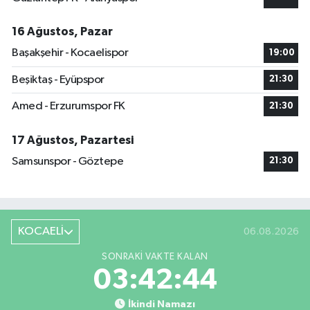
16 Ağustos, Pazar
Başakşehir - Kocaelispor
19:00
Beşiktaş - Eyüpspor
21:30
Amed - Erzurumspor FK
21:30
17 Ağustos, Pazartesi
Samsunspor - Göztepe
21:30
KOCAELİ
06.08.2026
SONRAKI VAKTE KALAN
03:42:44
İkindi Namazı