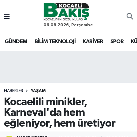
Kocaeli Nöbetçi Eczaneler
06.08.2026, Perşembe
Kocaeli Hava Durumu
GÜNDEM
BİLİM TEKNOLOJİ
KARİYER
SPOR
KÜ
Kocaeli Trafik Yoğunluk Haritası
Süper Lig Puan Durumu ve Fikstür
Tüm Manşetler
HABERLER
YAŞAM
Kocaelili minikler,
Son Dakika Haberleri
Karneval'da hem
Haber Arşivi
eğleniyor, hem üretiyor