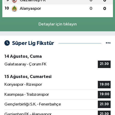
Gaziantep FK
0
0
10
Alanyaspor
0
0
Detaylar için tıklayın
Süper Lig Fikstür
14 Ağustos, Cuma
Galatasaray - Çorum FK
21:30
15 Ağustos, Cumartesi
Konyaspor - Rizespor
19:00
Kasımpaşa - Trabzonspor
19:00
Gençlerbirliği S.K. - Fenerbahçe
21:30
Gaziantep FK - Alanyaspor
21:30