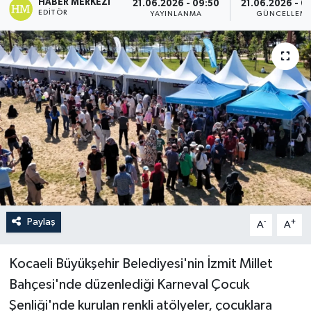
HABER MERKEZI
21.06.2026 - 09:50
21.06.2026 - 0
EDITÖR
YAYINLANMA
GÜNCELLEM
Paylaş
-
+
A
A
Kocaeli Büyükşehir Belediyesi'nin İzmit Millet
Bahçesi'nde düzenlediği Karneval Çocuk
Şenliği'nde kurulan renkli atölyeler, çocuklara