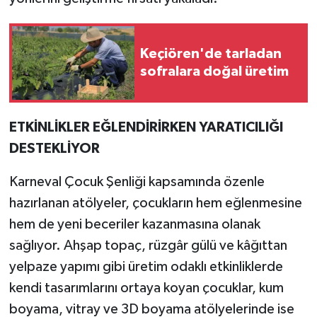
Keçiören'de tarladan
sofralara doğal üretim
ETKİNLİKLER EĞLENDİRİRKEN YARATICILIĞI
DESTEKLİYOR
Karneval Çocuk Şenliği kapsamında özenle
hazırlanan atölyeler, çocukların hem eğlenmesine
hem de yeni beceriler kazanmasına olanak
sağlıyor. Ahşap topaç, rüzgâr gülü ve kâğıttan
yelpaze yapımı gibi üretim odaklı etkinliklerde
kendi tasarımlarını ortaya koyan çocuklar, kum
boyama, vitray ve 3D boyama atölyelerinde ise