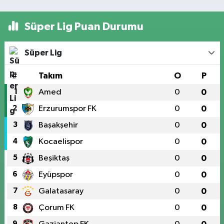
Süper Lig Puan Durumu
Süper Lig
#
Takım
O
P
1
Amed
0
0
2
Erzurumspor FK
0
0
3
Başakşehir
0
0
4
Kocaelispor
0
0
5
Beşiktaş
0
0
6
Eyüpspor
0
0
7
Galatasaray
0
0
8
Çorum FK
0
0
9