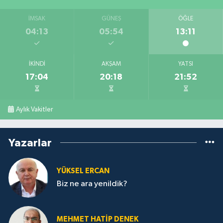
İMSAK
GÜNEŞ
ÖĞLE
04:13
05:54
13:11
İKINDI
AKŞAM
YATSI
17:04
20:18
21:52
Aylık Vakitler
Yazarlar
YÜKSEL ERCAN
Biz ne ara yenildik?
MEHMET HATİP DENEK