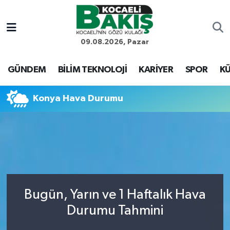
Kocaeli Nöbetçi Eczaneler
09.08.2026, Pazar
Kocaeli Hava Durumu
GÜNDEM
BİLİM TEKNOLOJİ
KARİYER
SPOR
KÜ
Kocaeli Trafik Yoğunluk Haritası
Konya Hava Durumu
Süper Lig Puan Durumu ve Fikstür
Tüm Manşetler
Son Dakika Haberleri
Bugün, Yarın ve 1 Haftalık Hava
Haber Arşivi
Durumu Tahmini