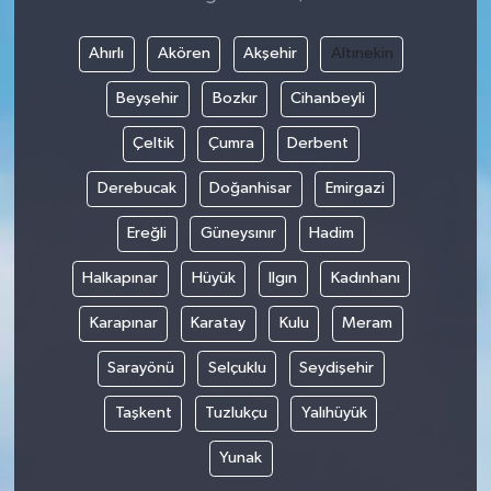
Ahırlı
Akören
Akşehir
Altınekin
Beyşehir
Bozkır
Cihanbeyli
Çeltik
Çumra
Derbent
Derebucak
Doğanhisar
Emirgazi
Ereğli
Güneysınır
Hadim
Halkapınar
Hüyük
Ilgın
Kadınhanı
Karapınar
Karatay
Kulu
Meram
Sarayönü
Selçuklu
Seydişehir
Taşkent
Tuzlukçu
Yalıhüyük
Yunak