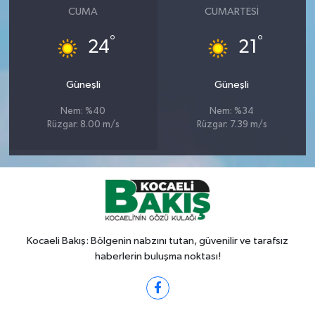
CUMA
CUMARTESI
°
°
24
21
Güneşli
Güneşli
Nem: %40
Nem: %34
Rüzgar: 8.00 m/s
Rüzgar: 7.39 m/s
Kocaeli Bakış: Bölgenin nabzını tutan, güvenilir ve tarafsız
haberlerin buluşma noktası!