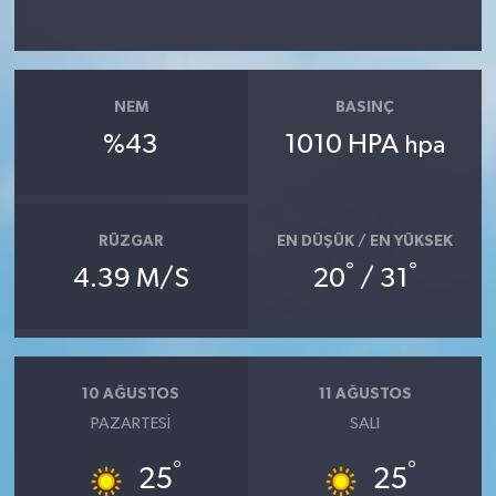
NEM
BASINÇ
%43
1010 HPA
hpa
RÜZGAR
EN DÜŞÜK / EN YÜKSEK
°
°
4.39 M/S
20
/ 31
10 AĞUSTOS
11 AĞUSTOS
PAZARTESI
SALI
°
°
25
25