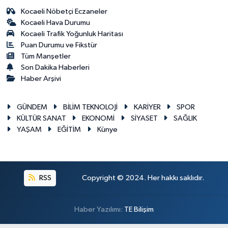
Kocaeli Nöbetçi Eczaneler
Kocaeli Hava Durumu
Kocaeli Trafik Yoğunluk Haritası
Puan Durumu ve Fikstür
Tüm Manşetler
Son Dakika Haberleri
Haber Arşivi
GÜNDEM
BİLİM TEKNOLOJİ
KARİYER
SPOR
KÜLTÜR SANAT
EKONOMİ
SİYASET
SAĞLIK
YAŞAM
EĞİTİM
Künye
RSS
Copyright © 2024. Her hakkı saklıdır.
Haber Yazılımı:
TE Bilişim