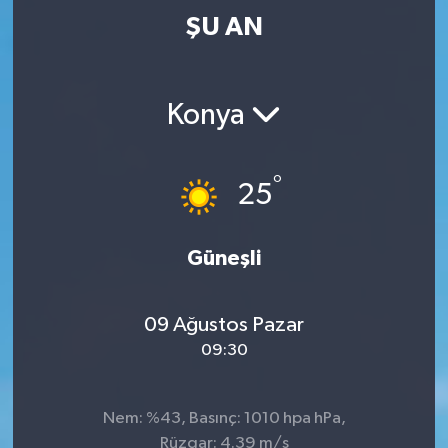
ŞU AN
Konya
°
25
Güneşli
09 Ağustos Pazar
09:30
Nem: %43, Basınç: 1010 hpa hPa,
Rüzgar: 4.39 m/s