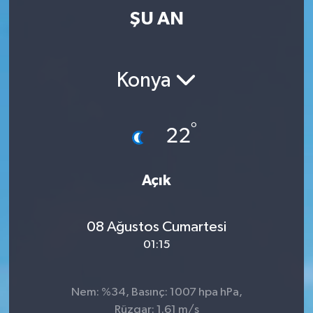
ŞU AN
Konya
°
22
Açık
08 Ağustos Cumartesi
01:15
Nem: %34, Basınç: 1007 hpa hPa,
Rüzgar: 1.61 m/s