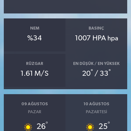
NEM
BASINÇ
%34
1007 HPA
hpa
RÜZGAR
EN DÜŞÜK / EN YÜKSEK
°
°
1.61 M/S
20
/ 33
09 AĞUSTOS
10 AĞUSTOS
PAZAR
PAZARTESI
°
°
26
25