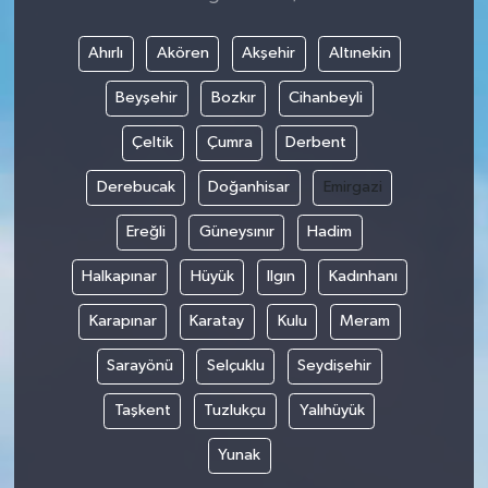
Ahırlı
Akören
Akşehir
Altınekin
Beyşehir
Bozkır
Cihanbeyli
Çeltik
Çumra
Derbent
Derebucak
Doğanhisar
Emirgazi
Ereğli
Güneysınır
Hadim
Halkapınar
Hüyük
Ilgın
Kadınhanı
Karapınar
Karatay
Kulu
Meram
Sarayönü
Selçuklu
Seydişehir
Taşkent
Tuzlukçu
Yalıhüyük
Yunak