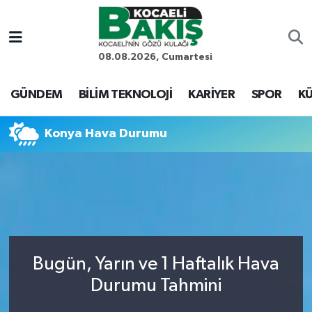
Kocaeli Nöbetçi Eczaneler
08.08.2026, Cumartesi
Kocaeli Hava Durumu
GÜNDEM
BİLİM TEKNOLOJİ
KARİYER
SPOR
KÜ
Kocaeli Trafik Yoğunluk Haritası
Konya Hava Durumu
Süper Lig Puan Durumu ve Fikstür
Tüm Manşetler
Son Dakika Haberleri
Bugün, Yarın ve 1 Haftalık Hava
Haber Arşivi
Durumu Tahmini