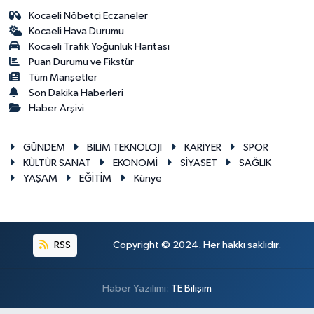
Kocaeli Nöbetçi Eczaneler
Kocaeli Hava Durumu
Kocaeli Trafik Yoğunluk Haritası
Puan Durumu ve Fikstür
Tüm Manşetler
Son Dakika Haberleri
Haber Arşivi
GÜNDEM
BİLİM TEKNOLOJİ
KARİYER
SPOR
KÜLTÜR SANAT
EKONOMİ
SİYASET
SAĞLIK
YAŞAM
EĞİTİM
Künye
RSS
Copyright © 2024. Her hakkı saklıdır.
Haber Yazılımı:
TE Bilişim