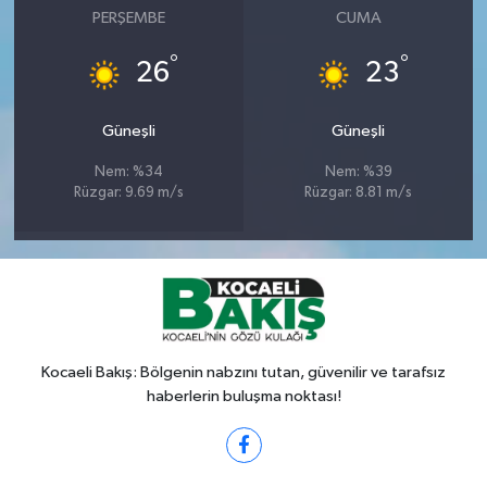
PERŞEMBE
CUMA
°
°
26
23
Güneşli
Güneşli
Nem: %34
Nem: %39
Rüzgar: 9.69 m/s
Rüzgar: 8.81 m/s
Kocaeli Bakış: Bölgenin nabzını tutan, güvenilir ve tarafsız
haberlerin buluşma noktası!