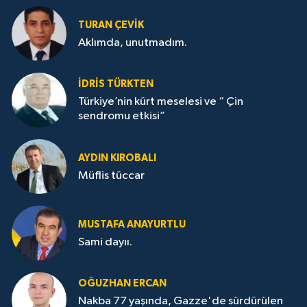
TURAN ÇEVİK
Aklımda, unutmadım.
İDRİS TÜRKTEN
Türkiye’nin kürt meselesi ve “ Çin
sendromu etkisi”
AYDIN KIROBALI
Müflis tüccar
MUSTAFA ANAYURTLU
Sami dayıı.
OĞUZHAN ERCAN
Nakba 77 yaşında, Gazze'de sürdürülen