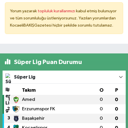
Yorum yazarak
topluluk kurallarımızı
kabul etmiş bulunuyor
ve tüm sorumluluğu üstleniyorsunuz. Yazılan yorumlardan
KocaeliBAKIŞGazetesi hiçbir şekilde sorumlu tutulamaz.
Süper Lig Puan Durumu
Süper Lig
#
Takım
O
P
1
Amed
0
0
2
Erzurumspor FK
0
0
3
Başakşehir
0
0
4
Kocaelispor
0
0