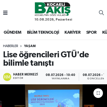
Kocaeli Nöbetçi Eczaneler
10.08.2026, Pazartesi
Kocaeli Hava Durumu
GÜNDEM
BİLİM TEKNOLOJİ
KARİYER
SPOR
KÜ
Kocaeli Trafik Yoğunluk Haritası
HABERLER
YAŞAM
Lise öğrencileri GTÜ'de
Süper Lig Puan Durumu ve Fikstür
bilimle tanıştı
Tüm Manşetler
HABER MERKEZI
08.07.2026 - 10:40
08.07.2026 - 12
EDITÖR
Son Dakika Haberleri
YAYINLANMA
GÜNCELLEME
Haber Arşivi