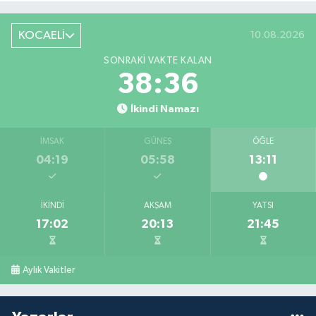
KOCAELİ
10.08.2026
SONRAKI VAKTE KALAN
38:35
İkindi Namazı
İMSAK
GÜNEŞ
ÖĞLE
04:19
05:58
13:11
İKINDI
AKŞAM
YATSI
17:02
20:13
21:45
Aylık Vakitler