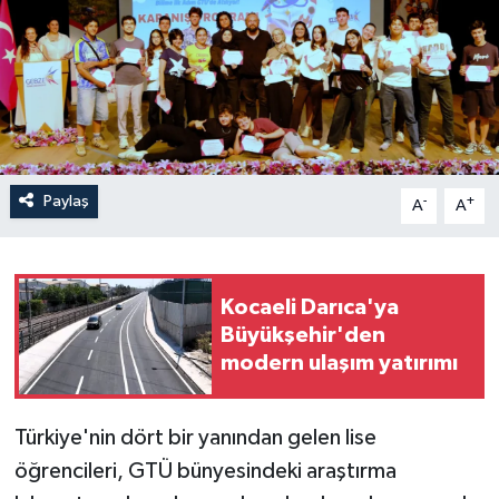
Paylaş
-
+
A
A
Kocaeli Darıca'ya
Büyükşehir'den
modern ulaşım yatırımı
Türkiye'nin dört bir yanından gelen lise
öğrencileri, GTÜ bünyesindeki araştırma