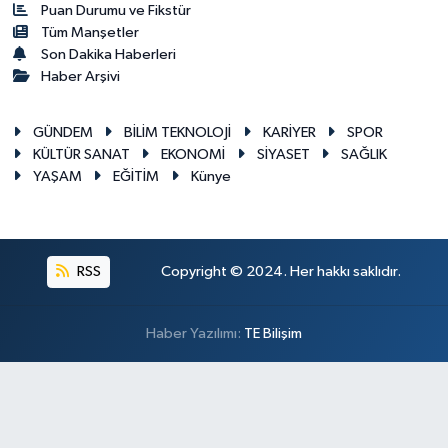
Puan Durumu ve Fikstür
Tüm Manşetler
Son Dakika Haberleri
Haber Arşivi
GÜNDEM
BİLİM TEKNOLOJİ
KARİYER
SPOR
KÜLTÜR SANAT
EKONOMİ
SİYASET
SAĞLIK
YAŞAM
EĞİTİM
Künye
RSS
Copyright © 2024. Her hakkı saklıdır.
Haber Yazılımı:
TE Bilişim