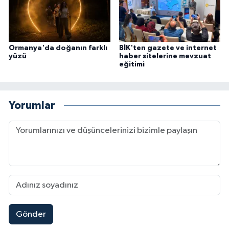
Ormanya'da doğanın farklı
BİK'ten gazete ve internet
yüzü
haber sitelerine mevzuat
eğitimi
Yorumlar
Gönder