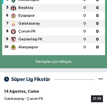
5
Beşiktaş
0
0
6
Eyüpspor
0
0
7
Galatasaray
0
0
8
Çorum FK
0
0
9
Gaziantep FK
0
0
10
Alanyaspor
0
0
Detaylar için tıklayın
Süper Lig Fikstür
14 Ağustos, Cuma
Galatasaray - Çorum FK
21:30