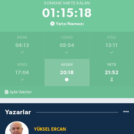
SONRAKI VAKTE KALAN
01:15:17
Yatsı Namazı
İMSAK
GÜNEŞ
ÖĞLE
04:13
05:54
13:11
İKINDI
AKŞAM
YATSI
17:04
20:18
21:52
Aylık Vakitler
Yazarlar
YÜKSEL ERCAN