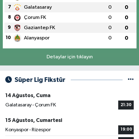
7
Galatasaray
0
0
8
Çorum FK
0
0
9
Gaziantep FK
0
0
10
Alanyaspor
0
0
Detaylar için tıklayın
Süper Lig Fikstür
14 Ağustos, Cuma
Galatasaray - Çorum FK
21:30
15 Ağustos, Cumartesi
Konyaspor - Rizespor
19:00