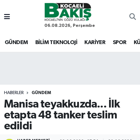
Kocaeli Nöbetçi Eczaneler
06.08.2026, Perşembe
Kocaeli Hava Durumu
GÜNDEM
BİLİM TEKNOLOJİ
KARİYER
SPOR
KÜ
Kocaeli Trafik Yoğunluk Haritası
Süper Lig Puan Durumu ve Fikstür
Tüm Manşetler
HABERLER
GÜNDEM
Manisa teyakkuzda... İlk
Son Dakika Haberleri
etapta 48 tanker teslim
Haber Arşivi
edildi