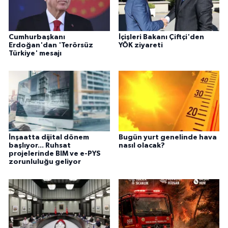
Cumhurbaşkanı
İçişleri Bakanı Çiftçi'den
Erdoğan'dan 'Terörsüz
YÖK ziyareti
Türkiye' mesajı
İnşaatta dijital dönem
Bugün yurt genelinde hava
başlıyor... Ruhsat
nasıl olacak?
projelerinde BIM ve e-PYS
zorunluluğu geliyor