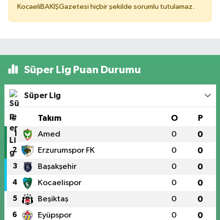
KocaeliBAKIŞGazetesi hiçbir şekilde sorumlu tutulamaz.
Süper Lig Puan Durumu
Süper Lig
#
Takım
O
P
1
Amed
0
0
2
Erzurumspor FK
0
0
3
Başakşehir
0
0
4
Kocaelispor
0
0
5
Beşiktaş
0
0
6
Eyüpspor
0
0