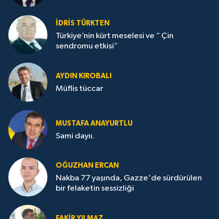
İDRİS TÜRKTEN
Türkiye’nin kürt meselesi ve “ Çin
sendromu etkisi”
AYDIN KIROBALI
Müflis tüccar
MUSTAFA ANAYURTLU
Sami dayıı.
OĞUZHAN ERCAN
Nakba 77 yaşında, Gazze'de sürdürülen
bir felaketin sessizliği
FAKİR YILMAZ