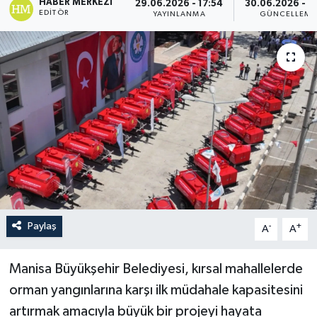
HABER MERKEZI
29.06.2026 - 17:54
30.06.2026 - 10
EDITÖR
YAYINLANMA
GÜNCELLEME
Paylaş
-
+
A
A
Manisa Büyükşehir Belediyesi, kırsal mahallelerde
orman yangınlarına karşı ilk müdahale kapasitesini
artırmak amacıyla büyük bir projeyi hayata