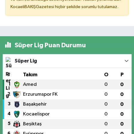
KocaeliBAKIŞGazetesi hiçbir şekilde sorumlu tutulamaz.
Süper Lig Puan Durumu
Süper Lig
#
Takım
O
P
1
Amed
0
0
2
Erzurumspor FK
0
0
3
Başakşehir
0
0
4
Kocaelispor
0
0
5
Beşiktaş
0
0
6
Eyüpspor
0
0