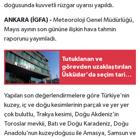
doğusunda kuvvetli rüzgar uyarısı yapıldı.
ANKARA (İGFA) -
Meteoroloji Genel Müdürlüğü,
Mayıs ayının son gününe ilişkin hava tahmin
raporunu yayımladı.
Tutuklanan ve
görevden uzaklaştırılan
Üsküdar'da seçim tarihi
belli oldu
Yapılan son değerlendirmelere göre Türkiye'nin
kuzey, iç ve doğu kesimlerinin parçalı ve yer yer
çok bulutlu, Trakya kesimi, Doğu Akdeniz'in
Toroslar mevkii, Batı ve Doğu Karadeniz, Doğu
Anadolu'nun kuzeydoğusu ile Amasya, Samsun ve