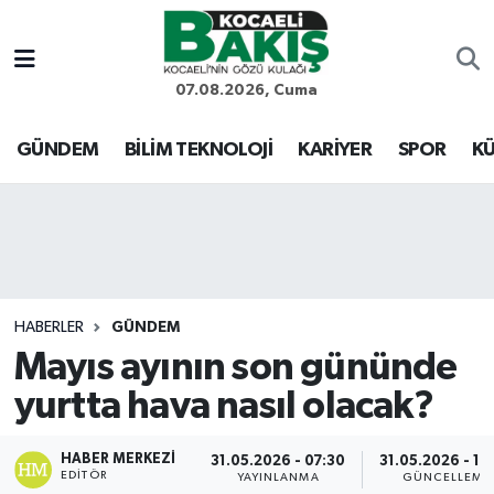
Kocaeli Nöbetçi Eczaneler
07.08.2026, Cuma
Kocaeli Hava Durumu
GÜNDEM
BİLİM TEKNOLOJİ
KARİYER
SPOR
KÜ
Kocaeli Trafik Yoğunluk Haritası
Süper Lig Puan Durumu ve Fikstür
Tüm Manşetler
HABERLER
GÜNDEM
Mayıs ayının son gününde
Son Dakika Haberleri
yurtta hava nasıl olacak?
Haber Arşivi
HABER MERKEZI
31.05.2026 - 07:30
31.05.2026 - 10
EDITÖR
YAYINLANMA
GÜNCELLEME