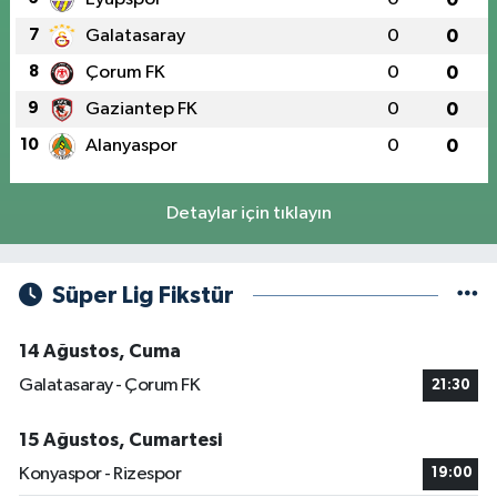
7
Galatasaray
0
0
8
Çorum FK
0
0
9
Gaziantep FK
0
0
10
Alanyaspor
0
0
Detaylar için tıklayın
Süper Lig Fikstür
14 Ağustos, Cuma
Galatasaray - Çorum FK
21:30
15 Ağustos, Cumartesi
Konyaspor - Rizespor
19:00