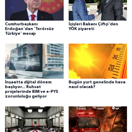
Cumhurbaşkanı
İçişleri Bakanı Çiftçi'den
Erdoğan'dan 'Terörsüz
YÖK ziyareti
Türkiye' mesajı
İnşaatta dijital dönem
Bugün yurt genelinde hava
başlıyor... Ruhsat
nasıl olacak?
projelerinde BIM ve e-PYS
zorunluluğu geliyor