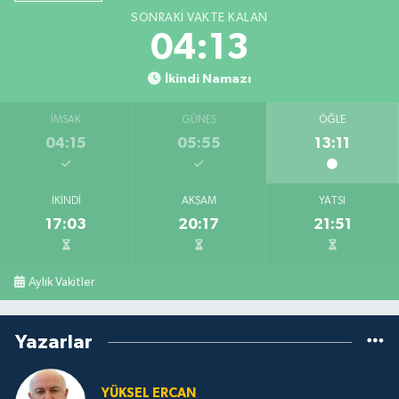
SONRAKI VAKTE KALAN
04:12
İkindi Namazı
İMSAK
GÜNEŞ
ÖĞLE
04:15
05:55
13:11
İKINDI
AKŞAM
YATSI
17:03
20:17
21:51
Aylık Vakitler
Yazarlar
YÜKSEL ERCAN