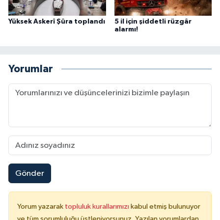
Yüksek Askerî Şûra toplandı
5 il için şiddetli rüzgâr
alarmı!
Yorumlar
Gönder
Yorum yazarak
topluluk kurallarımızı
kabul etmiş bulunuyor
ve tüm sorumluluğu üstleniyorsunuz. Yazılan yorumlardan