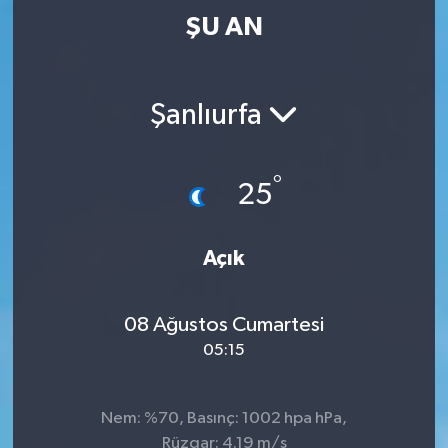
ŞU AN
Şanlıurfa
°
25
Açık
08 Ağustos Cumartesi
05:15
Nem: %70, Basınç: 1002 hpa hPa,
Rüzgar: 4.19 m/s