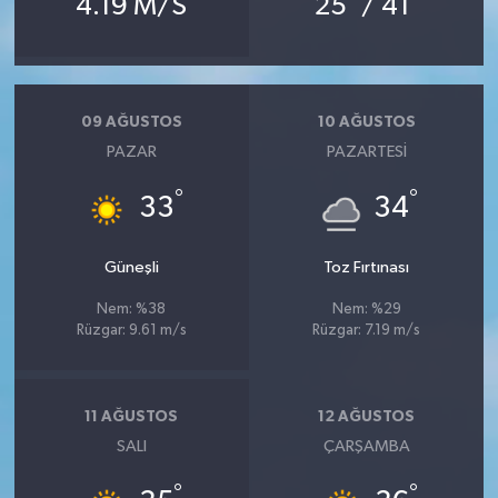
4.19 M/S
25
/ 41
09 AĞUSTOS
10 AĞUSTOS
PAZAR
PAZARTESI
°
°
33
34
Güneşli
Toz Fırtınası
Nem: %38
Nem: %29
Rüzgar: 9.61 m/s
Rüzgar: 7.19 m/s
11 AĞUSTOS
12 AĞUSTOS
SALI
ÇARŞAMBA
°
°