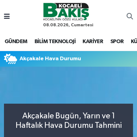
Kocaeli Nöbetçi Eczaneler
08.08.2026, Cumartesi
Kocaeli Hava Durumu
GÜNDEM
BİLİM TEKNOLOJİ
KARİYER
SPOR
KÜ
Kocaeli Trafik Yoğunluk Haritası
Akçakale Hava Durumu
Süper Lig Puan Durumu ve Fikstür
Tüm Manşetler
Son Dakika Haberleri
Akçakale Bugün, Yarın ve 1
Haber Arşivi
Haftalık Hava Durumu Tahmini