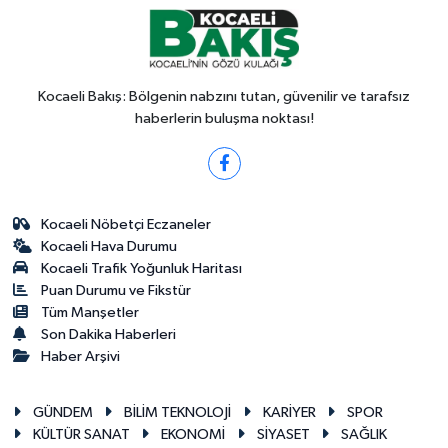
Kocaeli Bakış: Bölgenin nabzını tutan, güvenilir ve tarafsız
haberlerin buluşma noktası!
Kocaeli Nöbetçi Eczaneler
Kocaeli Hava Durumu
Kocaeli Trafik Yoğunluk Haritası
Puan Durumu ve Fikstür
Tüm Manşetler
Son Dakika Haberleri
Haber Arşivi
GÜNDEM
BİLİM TEKNOLOJİ
KARİYER
SPOR
KÜLTÜR SANAT
EKONOMİ
SİYASET
SAĞLIK