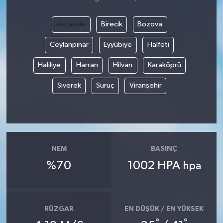
Akçakale
Birecik
Bozova
Ceylanpınar
Eyyübiye
Halfeti
Haliliye
Harran
Hilvan
Karaköprü
Siverek
Suruç
Viranşehir
NEM
BASINÇ
%70
1002 HPA
hpa
RÜZGAR
EN DÜŞÜK / EN YÜKSEK
°
°