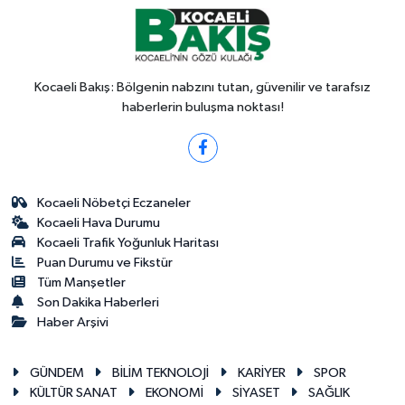
Kocaeli Bakış: Bölgenin nabzını tutan, güvenilir ve tarafsız
haberlerin buluşma noktası!
Kocaeli Nöbetçi Eczaneler
Kocaeli Hava Durumu
Kocaeli Trafik Yoğunluk Haritası
Puan Durumu ve Fikstür
Tüm Manşetler
Son Dakika Haberleri
Haber Arşivi
GÜNDEM
BİLİM TEKNOLOJİ
KARİYER
SPOR
KÜLTÜR SANAT
EKONOMİ
SİYASET
SAĞLIK