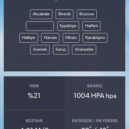
Akçakale
Birecik
Bozova
Ceylanpınar
Eyyübiye
Halfeti
Haliliye
Harran
Hilvan
Karaköprü
Siverek
Suruç
Viranşehir
NEM
BASINÇ
%21
1004 HPA
hpa
RÜZGAR
EN DÜŞÜK / EN YÜKSEK
°
°