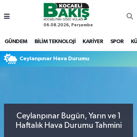
Kocaeli Nöbetçi Eczaneler
06.08.2026, Perşembe
Kocaeli Hava Durumu
GÜNDEM
BİLİM TEKNOLOJİ
KARİYER
SPOR
KÜ
Kocaeli Trafik Yoğunluk Haritası
Ceylanpınar Hava Durumu
Süper Lig Puan Durumu ve Fikstür
Tüm Manşetler
Son Dakika Haberleri
Ceylanpınar Bugün, Yarın ve 1
Haber Arşivi
Haftalık Hava Durumu Tahmini