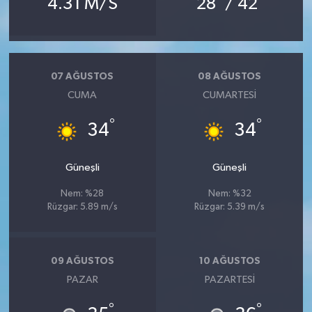
4.31 M/S
28
/ 42
07 AĞUSTOS
08 AĞUSTOS
CUMA
CUMARTESI
°
°
34
34
Güneşli
Güneşli
Nem: %28
Nem: %32
Rüzgar: 5.89 m/s
Rüzgar: 5.39 m/s
09 AĞUSTOS
10 AĞUSTOS
PAZAR
PAZARTESI
°
°