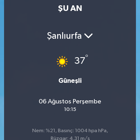
ŞU AN
Şanlıurfa
°
37
Güneşli
06 Ağustos Perşembe
10:15
Nem: %21, Basınç: 1004 hpa hPa,
Rüzgar: 4.31 m/s