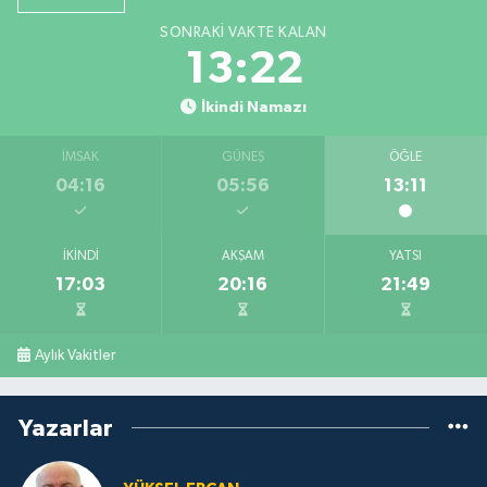
SONRAKI VAKTE KALAN
13:21
İkindi Namazı
İMSAK
GÜNEŞ
ÖĞLE
04:16
05:56
13:11
İKINDI
AKŞAM
YATSI
17:03
20:16
21:49
Aylık Vakitler
Yazarlar