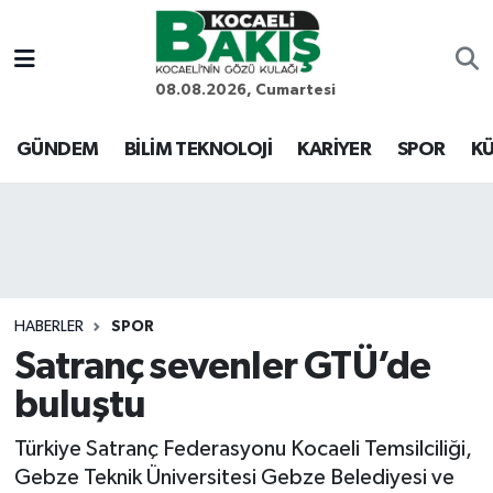
Kocaeli Nöbetçi Eczaneler
08.08.2026, Cumartesi
Kocaeli Hava Durumu
GÜNDEM
BİLİM TEKNOLOJİ
KARİYER
SPOR
KÜ
Kocaeli Trafik Yoğunluk Haritası
Süper Lig Puan Durumu ve Fikstür
Tüm Manşetler
HABERLER
SPOR
Satranç sevenler GTÜ’de
Son Dakika Haberleri
buluştu
Haber Arşivi
Türkiye Satranç Federasyonu Kocaeli Temsilciliği,
Gebze Teknik Üniversitesi Gebze Belediyesi ve