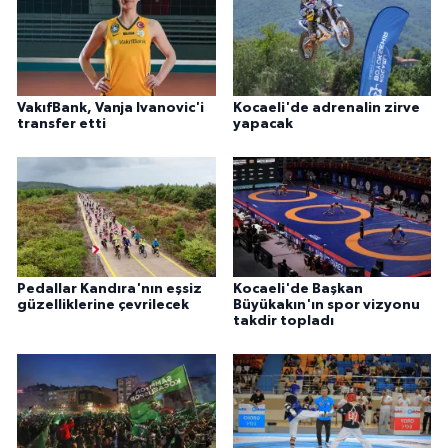
VakıfBank, Vanja Ivanovic'i
Kocaeli'de adrenalin zirve
transfer etti
yapacak
Pedallar Kandıra'nın eşsiz
Kocaeli'de Başkan
güzelliklerine çevrilecek
Büyükakın'ın spor vizyonu
takdir topladı