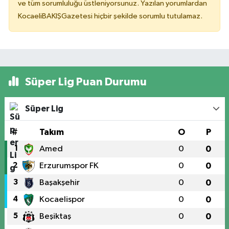
ve tüm sorumluluğu üstleniyorsunuz. Yazılan yorumlardan
KocaeliBAKIŞGazetesi hiçbir şekilde sorumlu tutulamaz.
Süper Lig Puan Durumu
Süper Lig
#
Takım
O
P
1
Amed
0
0
2
Erzurumspor FK
0
0
3
Başakşehir
0
0
4
Kocaelispor
0
0
5
Beşiktaş
0
0