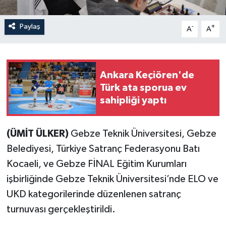
Paylaş
-
+
A
A
Ankara Keçiören'de
Türk ata sporua ev
sahipliği yaptı
(ÜMİT ÜLKER)
Gebze Teknik Üniversitesi, Gebze
Belediyesi, Türkiye Satranç Federasyonu Batı
Kocaeli, ve Gebze FİNAL Eğitim Kurumları
işbirliğinde Gebze Teknik Üniversitesi’nde ELO ve
UKD kategorilerinde düzenlenen satranç
turnuvası gerçekleştirildi.