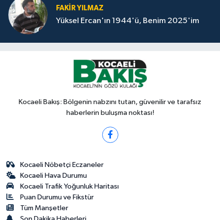
FAKİR YILMAZ
Yüksel Ercan'ın 1944'ü, Benim 2025'im
Kocaeli Bakış: Bölgenin nabzını tutan, güvenilir ve tarafsız
haberlerin buluşma noktası!
Kocaeli Nöbetçi Eczaneler
Kocaeli Hava Durumu
Kocaeli Trafik Yoğunluk Haritası
Puan Durumu ve Fikstür
Tüm Manşetler
Son Dakika Haberleri