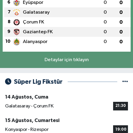
6
Eyüpspor
0
0
7
Galatasaray
0
0
8
Çorum FK
0
0
9
Gaziantep FK
0
0
10
Alanyaspor
0
0
Detaylar için tıklayın
Süper Lig Fikstür
14 Ağustos, Cuma
Galatasaray - Çorum FK
21:30
15 Ağustos, Cumartesi
Konyaspor - Rizespor
19:00